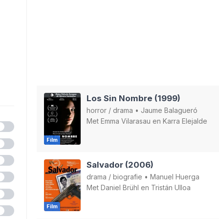
Los Sin Nombre (1999)
horror
/
drama
•
Jaume Balagueró
Met
Emma Vilarasau
en
Karra Elejalde
Film
Salvador (2006)
drama
/
biografie
•
Manuel Huerga
Met
Daniel Brühl
en
Tristán Ulloa
Film