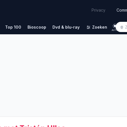
Comm
Privacy
Top 100
Bioscoop
Dvd & blu-ray
Zoeken
AUTO