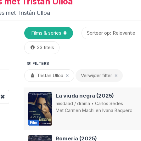
s met Tristán Ulloa
es met Tristán Ulloa
Sorteer op:
33 titels
FILTERS
Tristán Ulloa
Verwijder filter
✕
✕
La viuda negra (2025)
misdaad
/
drama
•
Carlos Sedes
Met
Carmen Machi
en
Ivana Baquero
Film
Romería (2025)