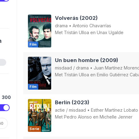
Volverás (2002)
drama
•
Antonio Chavarrías
Met
Tristán Ulloa
en
Unax Ugalde
n
Film
Un buen hombre (2009)
misdaad
/
drama
•
Juan Martínez Moren
Met
Tristán Ulloa
en
Emilio Gutiérrez Cab
Film
300
Berlín (2023)
actie
/
misdaad
•
Esther Martínez Lobato
Met
Pedro Alonso
en
Michelle Jenner
60
Serie