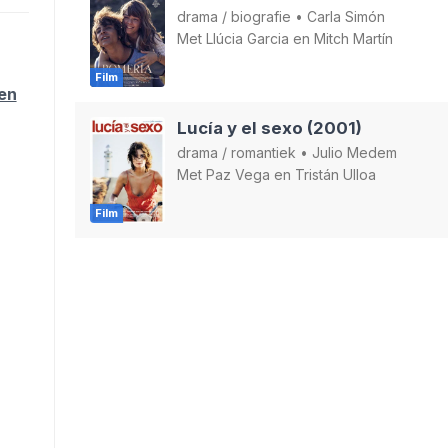
drama
/
biografie
•
Carla Simón
Met
Llúcia Garcia
en
Mitch Martín
Film
ten
Lucía y el sexo (2001)
drama
/
romantiek
•
Julio Medem
Met
Paz Vega
en
Tristán Ulloa
Film