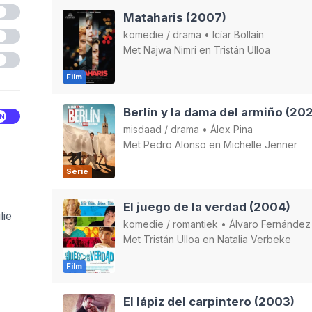
Mataharis (2007)
komedie
/
drama
•
Icíar Bollaín
Met
Najwa Nimri
en
Tristán Ulloa
Film
Berlín y la dama del armiño (20
misdaad
/
drama
•
Álex Pina
Met
Pedro Alonso
en
Michelle Jenner
Serie
El juego de la verdad (2004)
lie
komedie
/
romantiek
•
Álvaro Fernández
Met
Tristán Ulloa
en
Natalia Verbeke
Film
El lápiz del carpintero (2003)