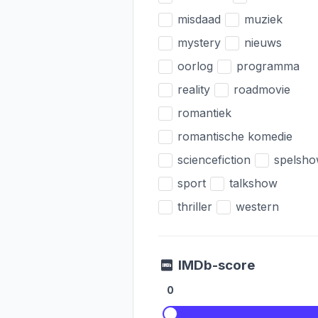
misdaad
muziek
mystery
nieuws
oorlog
programma
reality
roadmovie
romantiek
romantische komedie
sciencefiction
spelsh
sport
talkshow
thriller
western
IMDb-score
0