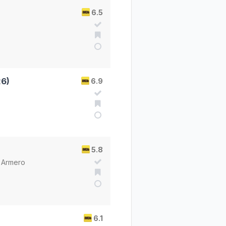
6.5
26)
6.9
5.8
 Armero
6.1