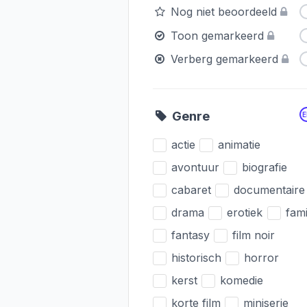
Nog niet beoordeeld
Toon gemarkeerd
Verberg gemarkeerd
Genre
actie
animatie
avontuur
biografie
cabaret
documentaire
drama
erotiek
fami
fantasy
film noir
historisch
horror
kerst
komedie
korte film
miniserie