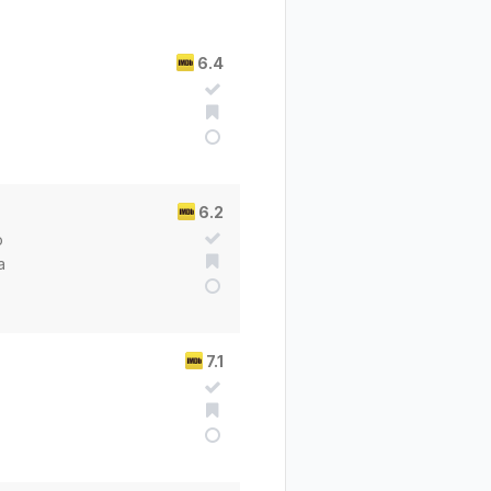
6.4
6.2
o
a
7.1