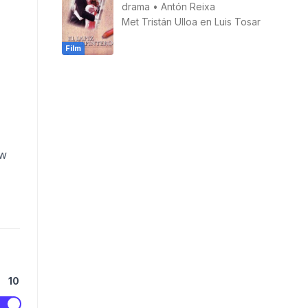
drama
•
Antón Reixa
Met
Tristán Ulloa
en
Luis Tosar
Film
ow
10