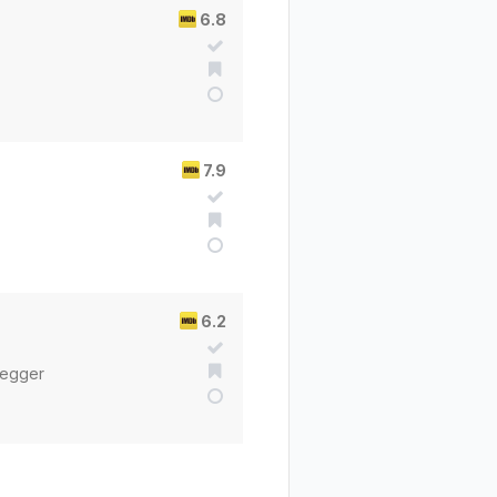
6.8
7.9
6.2
negger