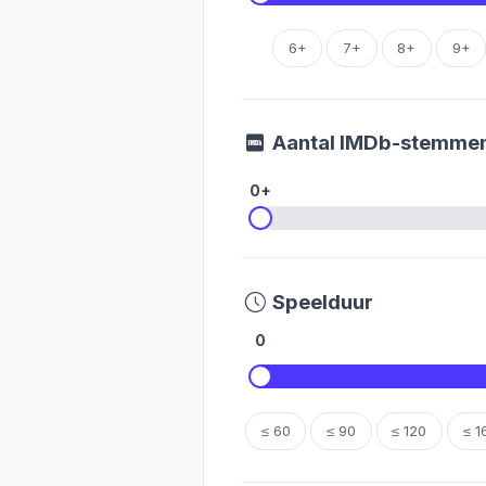
6+
7+
8+
9+
Aantal IMDb-stemme
0+
Speelduur
0
≤ 60
≤ 90
≤ 120
≤ 1