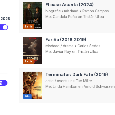
El caso Asunta (2024)
biografie
/
misdaad
•
Ramón Campos
Met
Candela Peña
en
Tristán Ulloa
2028
Serie
Fariña (2018‑2019)
misdaad
/
drama
•
Carlos Sedes
Met
Javier Rey
en
Tristán Ulloa
Serie
Terminator: Dark Fate (2019)
actie
/
avontuur
•
Tim Miller
Met
Linda Hamilton
en
Arnold Schwarze
Film