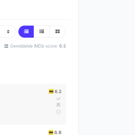
Gemiddelde IMDb-score:
6.5
6.2
6.8