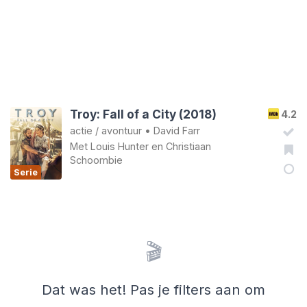
Troy: Fall of a City (2018)
4.2
actie
/
avontuur
•
David Farr
Met
Louis Hunter
en
Christiaan
Schoombie
Serie
🎬
Dat was het! Pas je filters aan om