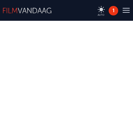
1
AUTO