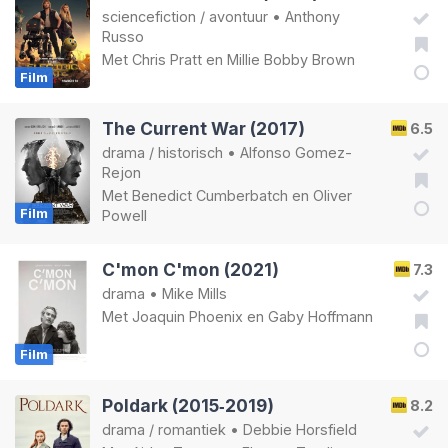
sciencefiction
/
avontuur
•
Anthony
Russo
Met
Chris Pratt
en
Millie Bobby Brown
Film
The Current War (2017)
6.5
drama
/
historisch
•
Alfonso Gomez-
Rejon
Met
Benedict Cumberbatch
en
Oliver
Film
Powell
C'mon C'mon (2021)
7.3
drama
•
Mike Mills
Met
Joaquin Phoenix
en
Gaby Hoffmann
Film
Poldark (2015‑2019)
8.2
drama
/
romantiek
•
Debbie Horsfield