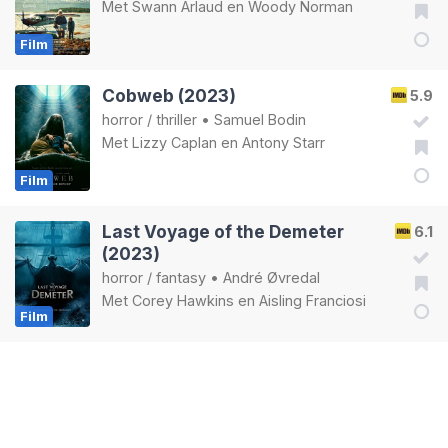
Met
Swann Arlaud
en
Woody Norman
Film
Cobweb (2023)
5.9
horror
/
thriller
•
Samuel Bodin
Met
Lizzy Caplan
en
Antony Starr
Film
Last Voyage of the Demeter
6.1
(2023)
horror
/
fantasy
•
André Øvredal
Met
Corey Hawkins
en
Aisling Franciosi
Film