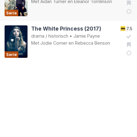
Met
Aidan Turner
en
Eleanor Tomlinson
Serie
The White Princess (2017)
7.5
drama
/
historisch
•
Jamie Payne
Met
Jodie Comer
en
Rebecca Benson
Serie