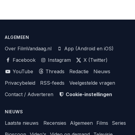
ALGEMEEN
Over FilmVandaag.nl
App (Android en iOS)
Facebook
Instagram
X (Twitter)
YouTube
Threads
Redactie
Nieuws
Privacybeleid
RSS-feeds
Veelgestelde vragen
Contact / Adverteren
Cookie-instellingen
NIEUWS
Laatste nieuws
Recensies
Algemeen
Films
Series
Bioscoop
Video's
Video on demand
Televisie