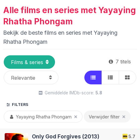
Alle films en series met Yayaying
Rhatha Phongam
Bekijk de beste films en series met Yayaying
Rhatha Phongam
7 titels
Gemiddelde IMDb-score:
5.8
FILTERS
Yayaying Rhatha Phongam
✕
Verwijder filter
✕
Only God Forgives (2013)
5.7