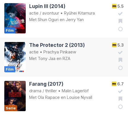
Lupin III (2014)
5.5
actie
/
avontuur
•
Ryûhei Kitamura
Met
Shun Oguri
en
Jerry Yan
Film
The Protector 2 (2013)
5.3
actie
•
Prachya Pinkaew
Met
Tony Jaa
en
RZA
Film
Farang (2017)
6.7
drama
/
thriller
•
Malin Lagerlöf
Met
Ola Rapace
en
Louise Nyvall
Serie