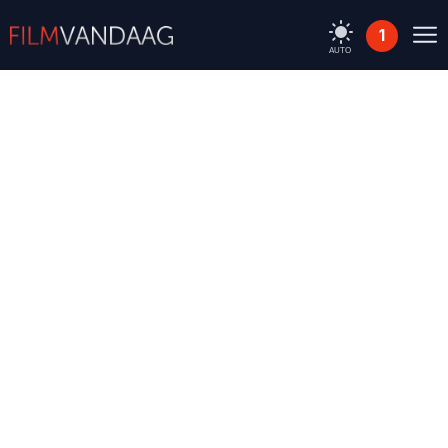
1
AUTO