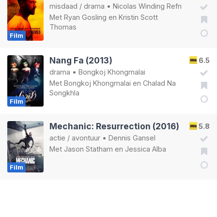
misdaad
/
drama
•
Nicolas Winding Refn
Met
Ryan Gosling
en
Kristin Scott
Thomas
Film
Nang Fa (2013)
6.5
drama
•
Bongkoj Khongmalai
Met
Bongkoj Khongmalai
en
Chalad Na
Songkhla
Film
Mechanic: Resurrection (2016)
5.8
actie
/
avontuur
•
Dennis Gansel
Met
Jason Statham
en
Jessica Alba
Film