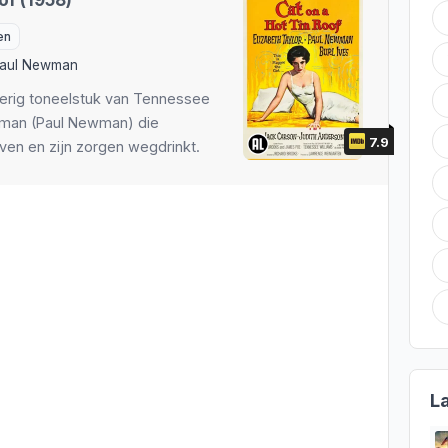
of (1958)
en
aul Newman
ierig toneelstuk van Tennessee
eman (Paul Newman) die
7.9
leven en zijn zorgen wegdrinkt.
L