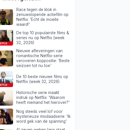
Race tegen de klok in
zenuwslopende actiefilm op
Netflix: 'Echt de moeite
waard!'
De top 10 populairste films &
series nu op Netflix (week
32, 2026)
Nieuwe afleveringen van
romantische Netflix-serie
veroveren koppositie: 'Beste
seizoen tot nu toe'
De 10 beste nieuwe films op
Netflix (week 32, 2026)
Historische serie maakt
indruk op Netflix: 'Waarom
heeft niemand het hierover?'
Nog steeds veel lof voor
mysterieuze misdaadserie: 'Ik
word gek van de spanning'
Al zeven weken lang staat