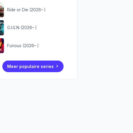
Ride or Die (2026– )
G.I.G.N (2026– )
Furious (2026– )
Meer populaire series