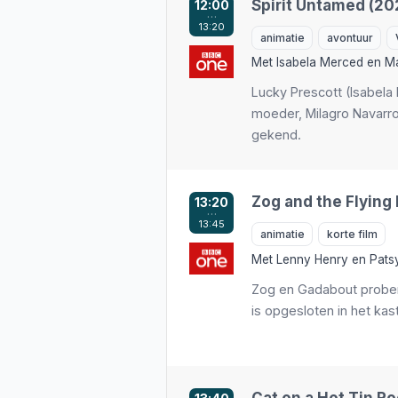
Spirit Untamed (20
12:00
…
NPO 1
actie
h
13:20
animatie
avontuur
NPO 2
animatie
Met
Isabela Merced
en
Ma
NPO 3
avontuur
k
Lucky Prescott (Isabela
RTL 4
biografie
moeder, Milagro Navarro
RTL 5
cabaret
k
gekend.
SBS6
documentaire
SBS9
drama
K
RTL 7
familie
Zog and the Flying
13:20
…
RTL 8
fantasy
13:45
animatie
korte film
Met
Lenny Henry
en
Pats
Sluiten
Sluiten
Herstel standaa
Herstel standaa
Zog en Gadabout probere
is opgesloten in het kas