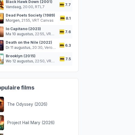
Black Hawk Down (2001)
7.7
Vandaag
, 20:00,
RTL7
Dead Poets Society (1989)
8.1
Morgen
, 21:55,
VRT Canvas
Io Capitano (2023)
7.6
Ma 10 augustus
, 22:55,
VRT Canvas
Death on the Nile (2022)
6.3
Di 11 augustus
, 20:30,
Veronica
Brooklyn (2015)
7.5
Wo 12 augustus
, 22:50,
VRT Canvas
pulaire films
The Odyssey (2026)
Project Hail Mary (2026)