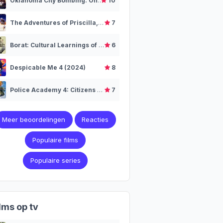
Oklahoma City Bombing: One Day in America (2025)
10
The Adventures of Priscilla, Queen of the Desert (1994)
7
Borat: Cultural Learnings of America for Make Benefit Glorious Nation of Kazakhstan (2006)
6
Despicable Me 4 (2024)
8
Police Academy 4: Citizens on Patrol (1987)
7
Meer beoordelingen
Reacties
Populaire films
Populaire series
lms op tv