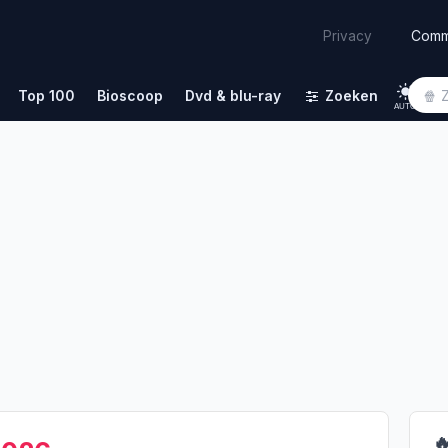
Comm
Privacy
Top 100
Bioscoop
Dvd & blu-ray
Zoeken
AUTO
