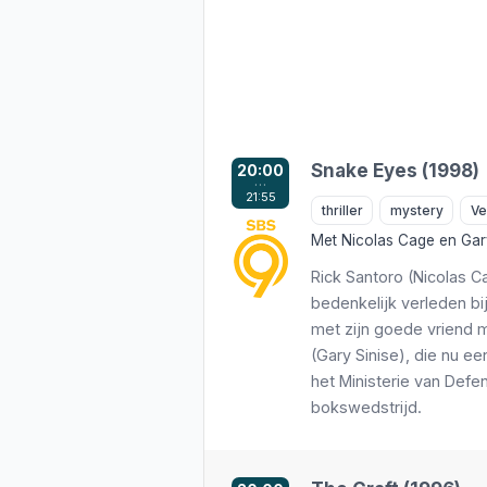
Snake Eyes (1998)
20:00
…
21:55
thriller
mystery
Ve
Met
Nicolas Cage
en
Gar
Rick Santoro (Nicolas 
bedenkelijk verleden bij 
met zijn goede vriend
(Gary Sinise), die nu ee
het Ministerie van Defen
bokswedstrijd.