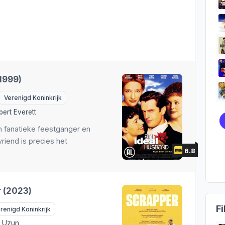
1999)
Verenigd Koninkrijk
pert Everett
en fanatieke feestganger en
vriend is precies het
6.8
 (2023)
Fi
renigd Koninkrijk
n Uzun