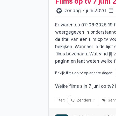
Films op tv 7 juni
zondag 7 juni 2026
Er waren op 07-06-2026 19
f
weergegeven in onderstaand ov
de titel van een film op tv vo
bekijken.
Wanneer je de lijst 
films bovenaan. Wat vind jij
pagina
en laat weten welke fil
Bekijk films op tv op andere dagen:
Welke films zijn 7 juni op tv? 
Filter:
Zenders
Genr
Standaard zenders
Genre
alles
/
niks
alles
/
ni