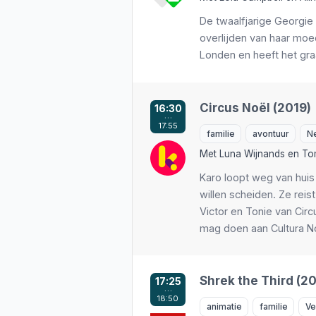
De twaalfjarige Georgie
overlijden van haar moed
Londen en heeft het gra
Circus Noël (2019)
16:30
…
17:55
familie
avontuur
N
Met
Luna Wijnands
en
To
Karo loopt weg van hui
willen scheiden. Ze rei
Victor en Tonie van Cir
mag doen aan Cultura Nov
Shrek the Third (2
17:25
…
18:50
animatie
familie
Ve