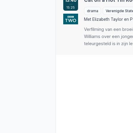
Cat on a Hot Tin Ro
13:40
…
15:25
drama
Verenigde Stat
Met
Elizabeth Taylor
en
P
Verfilming van een broe
Williams over een jong
teleurgesteld is in zijn 