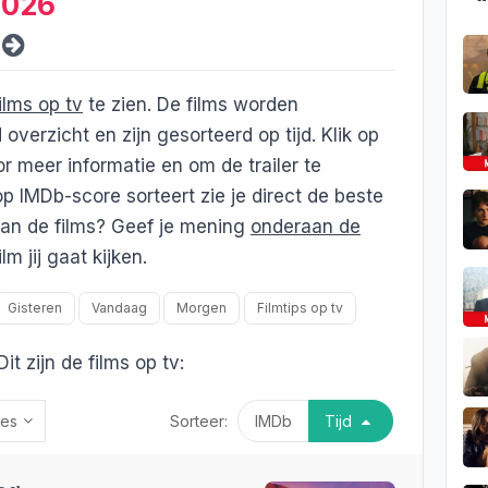
 2026
ilms op tv
te zien. De films worden
erzicht en zijn gesorteerd op tijd. Klik op
or meer informatie en om de trailer te
op IMDb-score sorteert zie je direct de beste
 van de films? Geef je mening
onderaan de
m jij gaat kijken.
Gisteren
Vandaag
Morgen
Filmtips op tv
Dit zijn de films op tv:
es
Sorteer:
IMDb
Tijd
ks