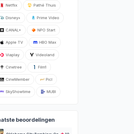
Netflix
Pathé Thuis
Disney+
Prime Video
CANAL+
NPO Start
Apple TV
HBO Max
Viaplay
Videoland
Cinetree
Film1
CineMember
Picl
SkyShowtime
MUBI
aatste beoordelingen