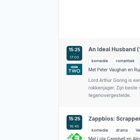
An Ideal Husband (
15:25
…
17:00
komedie
romantiek
Met
Peter Vaughan
en
Ru
Lord Arthur Goring is e
rokkenjager. Zijn beste 
tegenovergestelde.
Zappbios: Scrapper
15:25
…
16:45
komedie
drama
Ve
Met
Lola Campbell
en
Ali