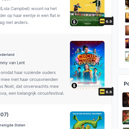
 (Lola Campbel) woont na het
er op haar eentje in een flat in
6.9
ag niet anders.
ederland
mmy van Lent
s omdat haar ruziënde ouders
st mee met haar circusvrienden
Po
cus Noël, dat onverwachts mee
6.6
a, een belangrijk circusfestival.
007)
renigde Staten