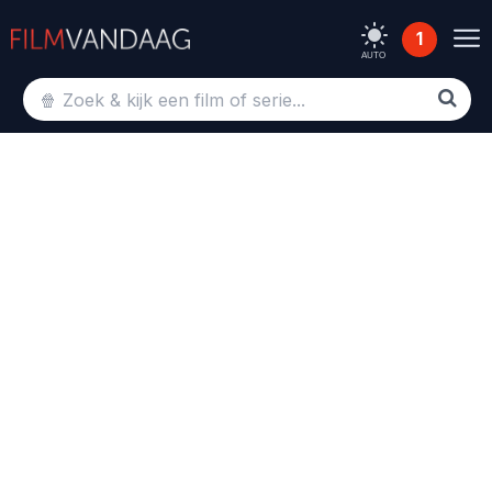
1
AUTO