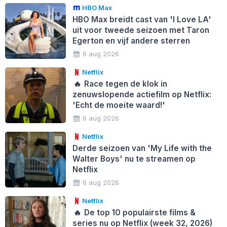
HBO Max
HBO Max breidt cast van 'I Love LA'
uit voor tweede seizoen met Taron
Egerton en vijf andere sterren
6 aug 2026
Netflix
🔥
Race tegen de klok in
zenuwslopende actiefilm op Netflix:
'Echt de moeite waard!'
6 aug 2026
Netflix
Derde seizoen van 'My Life with the
Walter Boys' nu te streamen op
Netflix
6 aug 2026
Netflix
🔥
De top 10 populairste films &
series nu op Netflix (week 32, 2026)