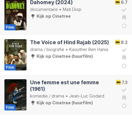
Dahomey (2024)
6.7
documentaire
•
Mati Diop
Kijk op Cinetree
Film
The Voice of Hind Rajab (2025)
8.2
drama
/
biografie
•
Kaouther Ben Hania
Kijk op Cinetree (huurfilm)
Film
Une femme est une femme
7.3
(1961)
komedie
/
drama
•
Jean-Luc Godard
Kijk op Cinetree (huurfilm)
Film