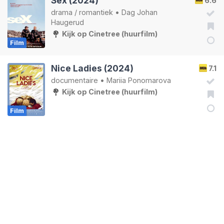
Sex (2024)
6.6
drama
/
romantiek
•
Dag Johan
Haugerud
Kijk op Cinetree (huurfilm)
Film
Nice Ladies (2024)
7.1
documentaire
•
Mariia Ponomarova
Kijk op Cinetree (huurfilm)
Film