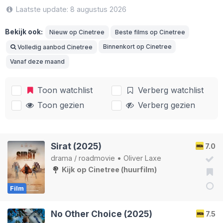
Laatste update: 8 augustus 2026
Bekijk ook:
Nieuw op Cinetree
Beste films op Cinetree
Binnenkort op Cinetree
Volledig aanbod Cinetree
Vanaf deze maand
Toon watchlist
Verberg watchlist
Toon gezien
Verberg gezien
Sirat (2025)
7.0
drama
/
roadmovie
•
Oliver Laxe
Kijk op Cinetree (huurfilm)
Film
No Other Choice (2025)
7.5