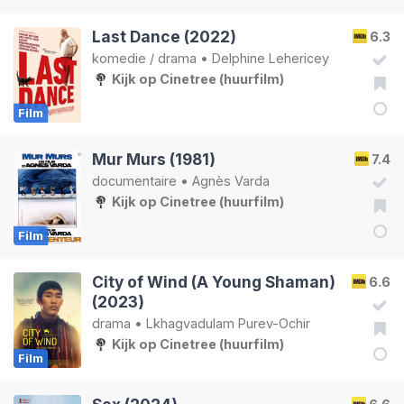
Last Dance (2022)
6.3
komedie
/
drama
•
Delphine Lehericey
Kijk op Cinetree (huurfilm)
Film
Mur Murs (1981)
7.4
documentaire
•
Agnès Varda
Kijk op Cinetree (huurfilm)
Film
City of Wind (A Young Shaman)
6.6
(2023)
drama
•
Lkhagvadulam Purev-Ochir
Kijk op Cinetree (huurfilm)
Film