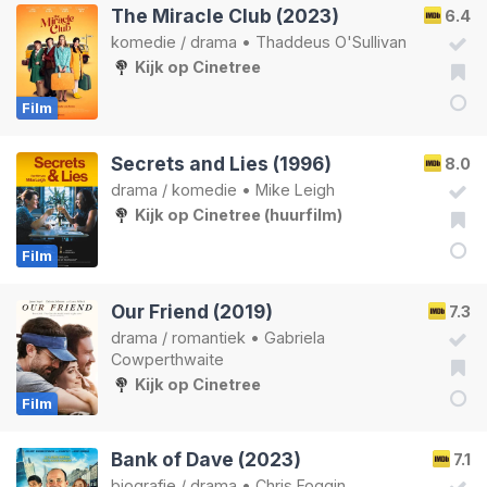
The Miracle Club (2023)
6.4
komedie
/
drama
•
Thaddeus O'Sullivan
Kijk op Cinetree
Film
Secrets and Lies (1996)
8.0
drama
/
komedie
•
Mike Leigh
Kijk op Cinetree (huurfilm)
Film
Our Friend (2019)
7.3
drama
/
romantiek
•
Gabriela
Cowperthwaite
Kijk op Cinetree
Film
Bank of Dave (2023)
7.1
biografie
/
drama
•
Chris Foggin