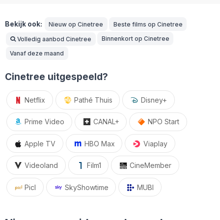
Bekijk ook:
Nieuw op Cinetree
Beste films op Cinetree
Binnenkort op Cinetree
Volledig aanbod Cinetree
Vanaf deze maand
Cinetree uitgespeeld?
Netflix
Pathé Thuis
Disney+
Prime Video
CANAL+
NPO Start
Apple TV
HBO Max
Viaplay
Videoland
Film1
CineMember
Picl
SkyShowtime
MUBI