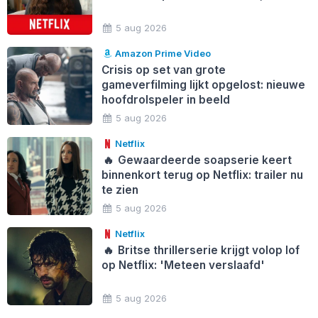
5 aug 2026
Amazon Prime Video
Crisis op set van grote
gameverfilming lijkt opgelost: nieuwe
hoofdrolspeler in beeld
5 aug 2026
Netflix
🔥
Gewaardeerde soapserie keert
binnenkort terug op Netflix: trailer nu
te zien
5 aug 2026
Netflix
🔥
Britse thrillerserie krijgt volop lof
op Netflix: 'Meteen verslaafd'
5 aug 2026