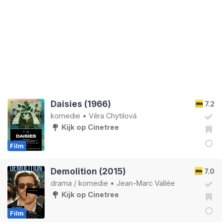
Daisies (1966)
7.2
komedie
•
Věra Chytilová
Kijk op Cinetree
Film
Demolition (2015)
7.0
drama
/
komedie
•
Jean-Marc Vallée
Kijk op Cinetree
Film