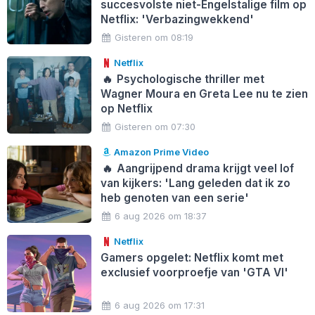
succesvolste niet-Engelstalige film op
Netflix: 'Verbazingwekkend'
Gisteren om 08:19
Netflix
🔥
Psychologische thriller met
Wagner Moura en Greta Lee nu te zien
op Netflix
Gisteren om 07:30
Amazon Prime Video
🔥
Aangrijpend drama krijgt veel lof
van kijkers: 'Lang geleden dat ik zo
heb genoten van een serie'
6 aug 2026 om 18:37
Netflix
Gamers opgelet: Netflix komt met
exclusief voorproefje van 'GTA VI'
6 aug 2026 om 17:31