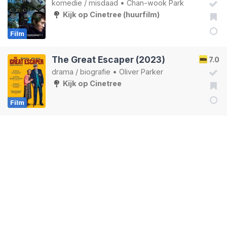
komedie
/
misdaad
•
Chan-wook Park
Kijk op Cinetree (huurfilm)
Film
The Great Escaper (2023)
7.0
drama
/
biografie
•
Oliver Parker
Kijk op Cinetree
Film