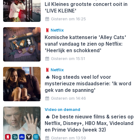
Lil Kleines grootste concert ooit in
'LIVE KLEINE'
Gisteren om 16:25
Netflix
Komische kattenserie 'Alley Cats'
vanaf vandaag te zien op Netflix:
'Heerlijk en schokkend'
Gisteren om 15:51
Netflix
🔥
Nog steeds veel lof voor
mysterieuze misdaadserie: 'Ik word
gek van de spanning'
Gisteren om 14:46
Video on demand
🔥
De beste nieuwe films & series op
Netflix, Disney+, HBO Max, Videoland
en Prime Video (week 32)
Gisteren om 13:59