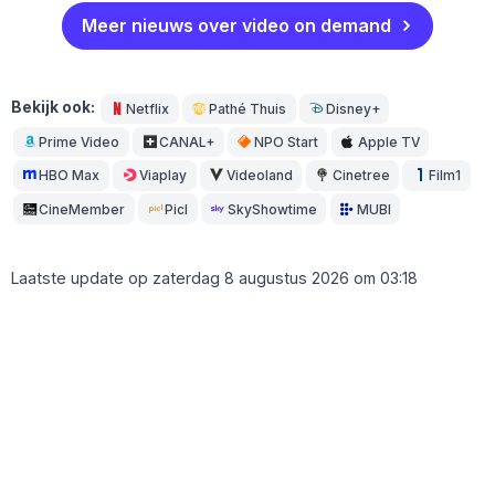
Meer nieuws over video on demand
Bekijk ook:
Netflix
Pathé Thuis
Disney+
Prime Video
CANAL+
NPO Start
Apple TV
HBO Max
Viaplay
Videoland
Cinetree
Film1
CineMember
Picl
SkyShowtime
MUBI
Laatste update op
zaterdag 8 augustus 2026 om 03:18