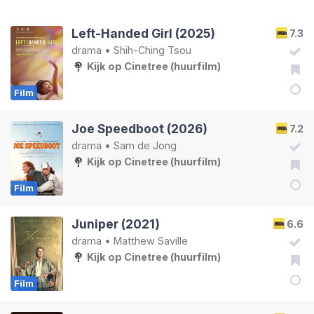
Left-Handed Girl (2025)
7.3
drama
•
Shih-Ching Tsou
Kijk op Cinetree (huurfilm)
Film
Joe Speedboot (2026)
7.2
drama
•
Sam de Jong
Kijk op Cinetree (huurfilm)
Film
Juniper (2021)
6.6
drama
•
Matthew Saville
Kijk op Cinetree (huurfilm)
Film