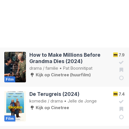
How to Make Millions Before
7.9
Grandma Dies (2024)
drama
/
familie
•
Pat Boonnitipat
Kijk op Cinetree (huurfilm)
Film
De Terugreis (2024)
7.4
komedie
/
drama
•
Jelle de Jonge
Kijk op Cinetree
Film