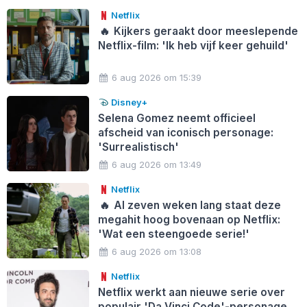
Netflix
🔥
Kijkers geraakt door meeslepende
Netflix-film: 'Ik heb vijf keer gehuild'
6 aug 2026 om 15:39
Disney+
Selena Gomez neemt officieel
afscheid van iconisch personage:
'Surrealistisch'
6 aug 2026 om 13:49
Netflix
🔥
Al zeven weken lang staat deze
megahit hoog bovenaan op Netflix:
'Wat een steengoede serie!'
6 aug 2026 om 13:08
Netflix
Netflix werkt aan nieuwe serie over
populair 'Da Vinci Code'-personage