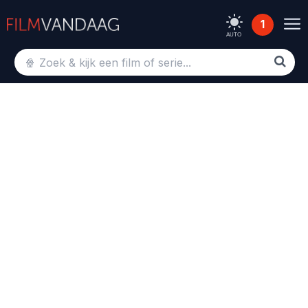
1
AUTO