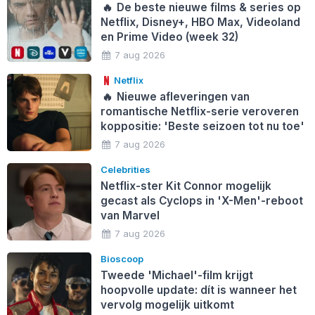
🔥
De beste nieuwe films & series op
Netflix, Disney+, HBO Max, Videoland
en Prime Video (week 32)
7 aug 2026
Netflix
🔥
Nieuwe afleveringen van
romantische Netflix-serie veroveren
koppositie: 'Beste seizoen tot nu toe'
7 aug 2026
Celebrities
Netflix-ster Kit Connor mogelijk
gecast als Cyclops in 'X-Men'-reboot
van Marvel
7 aug 2026
Bioscoop
Tweede 'Michael'-film krijgt
hoopvolle update: dít is wanneer het
vervolg mogelijk uitkomt