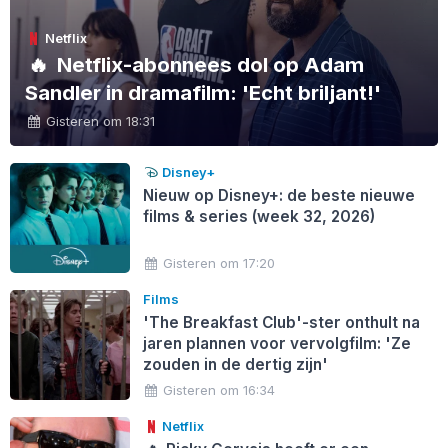
Netflix
🔥
Netflix-abonnees dol op Adam
Sandler in dramafilm: 'Echt briljant!'
Gisteren om 18:31
Disney+
Nieuw op Disney+: de beste nieuwe
films & series (week 32, 2026)
Gisteren om 17:20
Films
'The Breakfast Club'-ster onthult na
jaren plannen voor vervolgfilm: 'Ze
zouden in de dertig zijn'
Gisteren om 16:34
Netflix