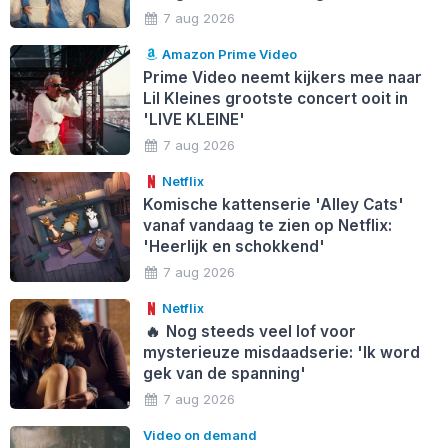
7 aug 2026
Amazon Prime Video
Prime Video neemt kijkers mee naar
Lil Kleines grootste concert ooit in
'LIVE KLEINE'
7 aug 2026
Netflix
Komische kattenserie 'Alley Cats'
vanaf vandaag te zien op Netflix:
'Heerlijk en schokkend'
7 aug 2026
Netflix
🔥
Nog steeds veel lof voor
mysterieuze misdaadserie: 'Ik word
gek van de spanning'
7 aug 2026
Video on demand