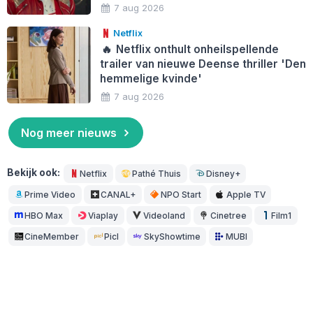
7 aug 2026
Netflix
🔥
Netflix onthult onheilspellende
trailer van nieuwe Deense thriller 'Den
hemmelige kvinde'
7 aug 2026
Nog meer nieuws
Bekijk ook:
Netflix
Pathé Thuis
Disney+
Prime Video
CANAL+
NPO Start
Apple TV
HBO Max
Viaplay
Videoland
Cinetree
Film1
CineMember
Picl
SkyShowtime
MUBI