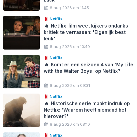
8 aug 2026 om 11:45
Netflix
🔥
Netflix-film weet kijkers ondanks
kritiek te verrassen: 'Eigenlijk best
leuk'
8 aug 2026 om 10:40
Netflix
🔥
Komt er een seizoen 4 van 'My Life
with the Walter Boys' op Netflix?
8 aug 2026 om 09:31
Netflix
🔥
Historische serie maakt indruk op
Netflix: 'Waarom heeft niemand het
hierover?'
8 aug 2026 om 08:10
Netflix