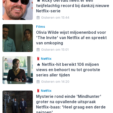
🔥
Ricky Gervais heeft er een
twijfelachtig record bij dankzij nieuwe
Netflix-serie
Gisteren om 15:44
Films
Olivia Wilde wijst miljoenenbod voor
'The Invite' van Netflix af en spreekt
van omkoping
Gisteren om 15:01
Netflix
🔥
Netflix-hit bereikt 106 miljoen
views en behoort nu tot grootste
series aller tijden
Gisteren om 14:20
Netflix
Mysterie rond einde 'Mindhunter'
groter na opvallende uitspraak
Netflix-baas: 'Heel graag een derde
seizoen'