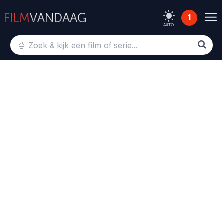
1
AUTO