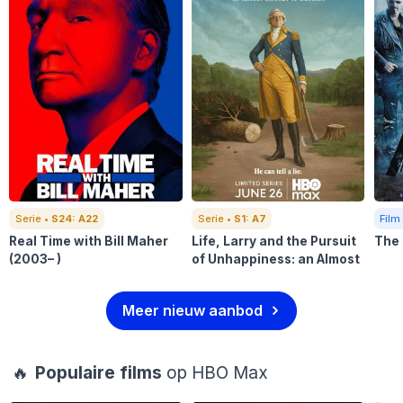
Serie •
S24: A22
Serie •
S1: A7
Film
Real Time with Bill Maher
Life, Larry and the Pursuit
The 
(2003– )
of Unhappiness: an Almost
History of America
(2026– )
Meer nieuw aanbod
🔥
Populaire films
op HBO Max