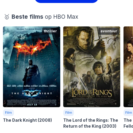
🥇
Beste films
op HBO Max
thriller
avontuur
Film
Film
Film
The Dark Knight
(2008)
The Lord of the Rings: The
The 
Return of the King
(2003)
Fell
(200