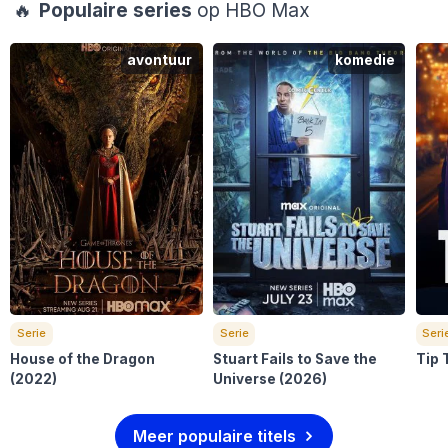
🔥
Populaire series
op HBO Max
avontuur
komedie
Serie
Serie
Seri
House of the Dragon
Stuart Fails to Save the
Tip 
(2022)
Universe
(2026)
Meer populaire titels