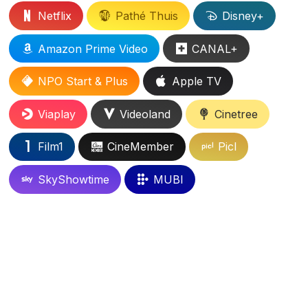
Netflix
Pathé Thuis
Disney+
Amazon Prime Video
CANAL+
NPO Start & Plus
Apple TV
Viaplay
Videoland
Cinetree
Film1
CineMember
Picl
SkyShowtime
MUBI