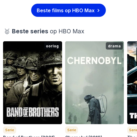
Beste films op HBO Max
🥇
Beste series
op HBO Max
oorlog
drama
Serie
Serie
Seri