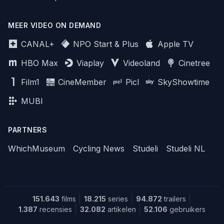
MEER VIDEO ON DEMAND
CANAL+
NPO Start & Plus
Apple TV
HBO Max
Viaplay
Videoland
Cinetree
Film1
CineMember
Picl
SkyShowtime
MUBI
PARTNERS
WhichMuseum
Cycling News
Studeli
Studeli NL
151.643
films
18.215
series
94.872
trailers
1.387
recensies
32.082
artikelen
52.106
gebruikers