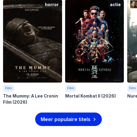
horror
actie
Film
Film
Film
The Mummy: A Lee Cronin
Mortal Kombat II
(2026)
Nur
Film
(2026)
Meer populaire titels