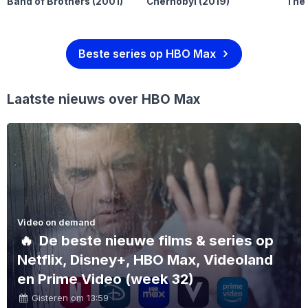
Band of Brothers
(2001)
Chernobyl
(2019)
The
Beste series op HBO Max
Laatste nieuws over HBO Max
Video on demand
🔥
De beste nieuwe films & series op
Netflix, Disney+, HBO Max, Videoland
en Prime Video (week 32)
Gisteren om 13:59