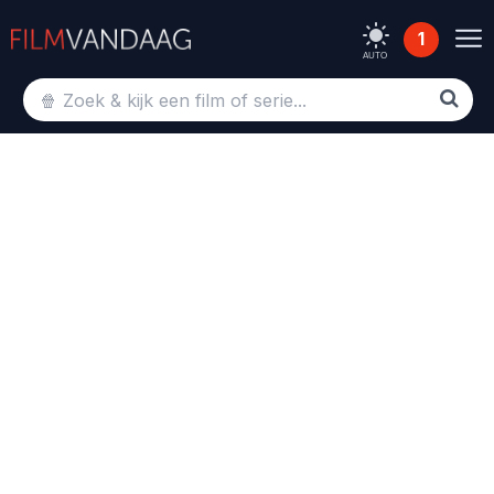
1
AUTO