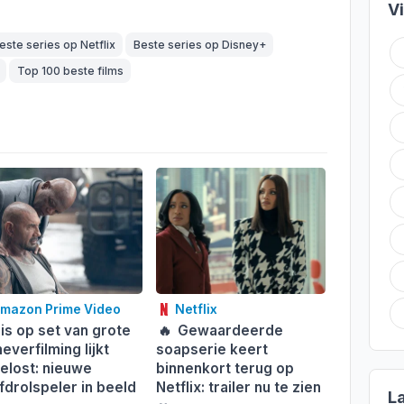
V
este series op Netflix
Beste series op Disney+
Top 100 beste films
mazon Prime Video
Netflix
sis op set van grote
🔥
Gewaardeerde
everfilming lijkt
soapserie keert
elost: nieuwe
binnenkort terug op
fdrolspeler in beeld
Netflix: trailer nu te zien
L