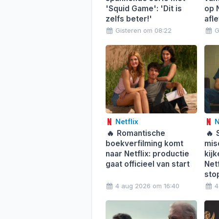
'Squid Game': 'Dit is
op 
zelfs beter!'
afl
Gisteren om 08:22
G
Netflix
N
🔥
Romantische
🔥
S
boekverfilming komt
mis
naar Netflix: productie
kij
gaat officieel van start
Netf
sto
4 aug 2026 om 16:40
4