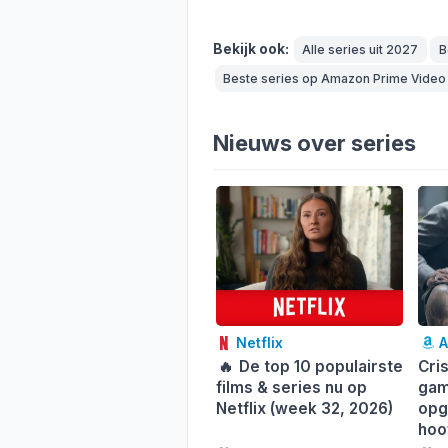
Bekijk ook:
Alle series uit 2027
B
Beste series op Amazon Prime Video
Nieuws over series
Netflix
A
🔥
De top 10 populairste
Cri
films & series nu op
gam
Netflix (week 32, 2026)
opg
hoo