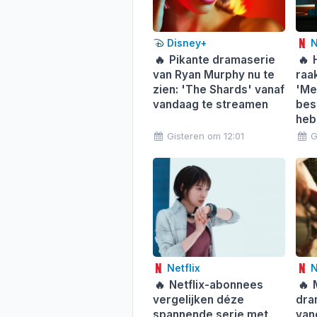
Disney+
N
🔥
Pikante dramaserie
🔥
H
van Ryan Murphy nu te
raak
zien: 'The Shards' vanaf
'Me
vandaag te streamen
best
heb
Gisteren om 12:01
G
Netflix
N
🔥
Netflix-abonnees
🔥
M
vergelijken déze
dra
spannende serie met
van