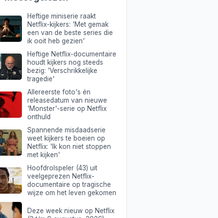
Heftige miniserie raakt
Netflix-kijkers: 'Met gemak
een van de beste series die
ik ooit heb gezien'
Heftige Netflix-documentaire
houdt kijkers nog steeds
bezig: 'Verschrikkelijke
tragedie'
Allereerste foto's én
releasedatum van nieuwe
'Monster'-serie op Netflix
onthuld
Spannende misdaadserie
weet kijkers te boeien op
Netflix: 'Ik kon niet stoppen
met kijken'
Hoofdrolspeler (43) uit
veelgeprezen Netflix-
documentaire op tragische
wijze om het leven gekomen
Deze week nieuw op Netflix