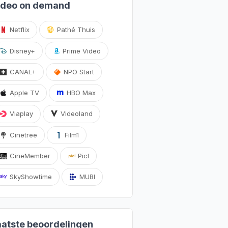
ideo on demand
Netflix
Pathé Thuis
Disney+
Prime Video
CANAL+
NPO Start
Apple TV
HBO Max
Viaplay
Videoland
Cinetree
Film1
CineMember
Picl
SkyShowtime
MUBI
aatste beoordelingen