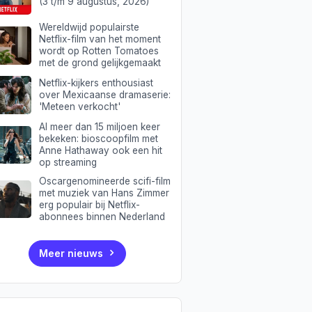
(3 t/m 9 augustus, 2026)
Wereldwijd populairste
Netflix-film van het moment
wordt op Rotten Tomatoes
met de grond gelijkgemaakt
Netflix-kijkers enthousiast
over Mexicaanse dramaserie:
'Meteen verkocht'
Al meer dan 15 miljoen keer
bekeken: bioscoopfilm met
Anne Hathaway ook een hit
op streaming
Oscargenomineerde scifi-film
met muziek van Hans Zimmer
erg populair bij Netflix-
abonnees binnen Nederland
Meer nieuws