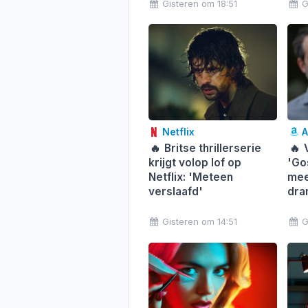
Gisteren om 18:51
G
Netflix
A
🔥
Britse thrillerserie
🔥
V
krijgt volop lof op
'Gos
Netflix: 'Meteen
mee
verslaafd'
dra
Gisteren om 14:51
G