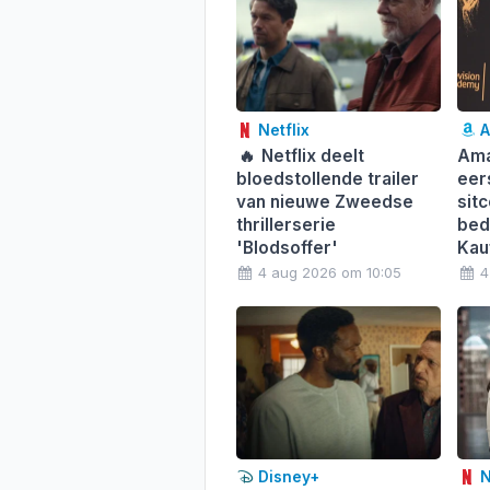
Netflix
A
🔥
Netflix deelt
Ama
bloedstollende trailer
eer
van nieuwe Zweedse
sit
thrillerserie
bed
'Blodsoffer'
Kau
4 aug 2026 om 10:05
4
Disney+
N