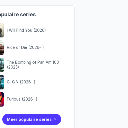
pulaire series
I Will Find You (2026)
Ride or Die (2026– )
The Bombing of Pan Am 103
(2025)
G.I.G.N (2026– )
Furious (2026– )
Meer populaire series