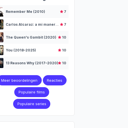
Remember Me (2010)
7
Carlos Alcaraz: a mi manera (2025)
7
The Queen's Gambit (2020)
10
You (2018–2025)
10
13 Reasons Why (2017–2020)
10
Meer beoordelingen
Reacties
Populaire films
Populaire series