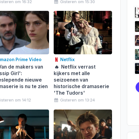
isteren om 16:32
Gisteren om 15:30
mazon Prime Video
Netflix
an de makers van
🔥
Netflix verrast
sip Girl':
kijkers met alle
slepende nieuwe
seizoenen van
maserie is nu te zien
historische dramaserie
'The Tudors'
isteren om 14:12
Gisteren om 13:24