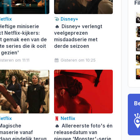
Fi
etflix
Disney+
eftige miniserie
🔥
Disney+ verlengt
t Netflix-kijkers:
veelgeprezen
t gemak een van de
misdaadserie met
e series die ik ooit
derde seizoen
 gezien'
isteren om 11:11
Gisteren om 10:25
B
etflix
Netflix
agische
🔥
Allereerste foto's én
maserie vanaf
releasedatum van
daag eindelijk terug
nieuwe 'Monster'-serie