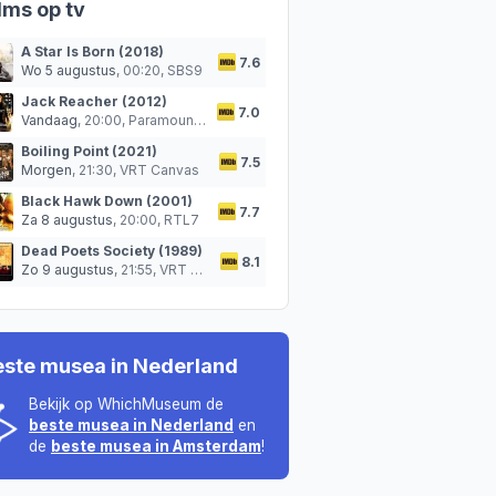
lms op tv
A Star Is Born (2018)
7.6
Wo 5 augustus
, 00:20,
SBS9
Jack Reacher (2012)
7.0
Vandaag
, 20:00,
Paramount Network
Boiling Point (2021)
7.5
Morgen
, 21:30,
VRT Canvas
Black Hawk Down (2001)
7.7
Za 8 augustus
, 20:00,
RTL7
Dead Poets Society (1989)
8.1
Zo 9 augustus
, 21:55,
VRT Canvas
este musea in Nederland
Bekijk op WhichMuseum de
beste musea in Nederland
en
de
beste musea in Amsterdam
!