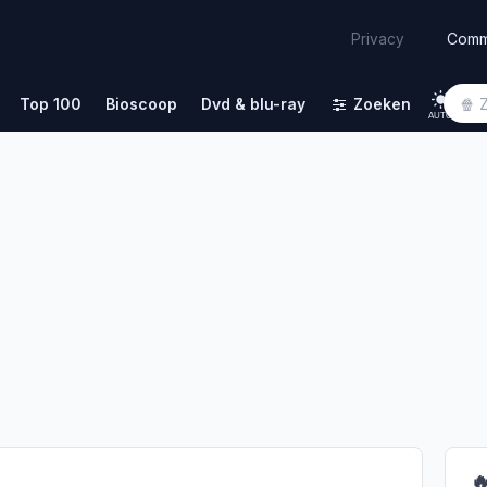
Comm
Privacy
Top 100
Bioscoop
Dvd & blu-ray
Zoeken
AUTO
