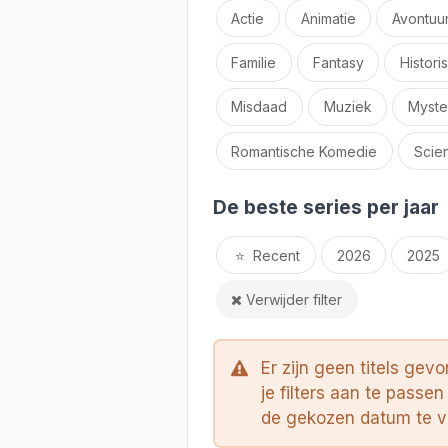
Actie
Animatie
Avontuu
Familie
Fantasy
Histori
Misdaad
Muziek
Myste
Romantische Komedie
Scien
De beste series per jaar
⭐️
Recent
2026
2025
Verwijder filter
Er zijn geen titels gev
je filters aan te passen
de gekozen datum te ver