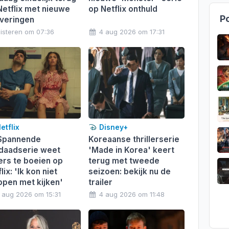
Netflix met nieuwe
op Netflix onthuld
Po
everingen
isteren om 07:36
4 aug 2026 om 17:31
etflix
Disney+
pannende
Koreaanse thrillerserie
daadserie weet
'Made in Korea' keert
kers te boeien op
terug met tweede
lix: 'Ik kon niet
seizoen: bekijk nu de
ppen met kijken'
trailer
 aug 2026 om 15:31
4 aug 2026 om 11:48