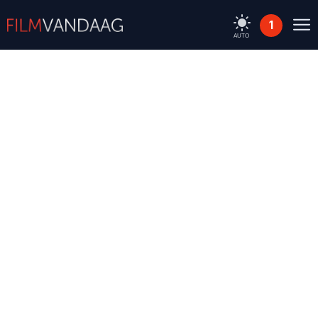
1
AUTO