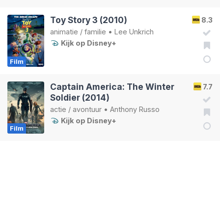
Toy Story 3 (2010)
8.3
animatie
/
familie
•
Lee Unkrich
Kijk op Disney+
Film
Captain America: The Winter
7.7
Soldier (2014)
actie
/
avontuur
•
Anthony Russo
Kijk op Disney+
Film