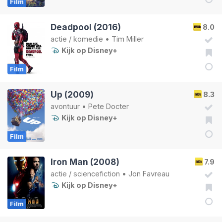
Film
Deadpool (2016)
8.0
actie
/
komedie
•
Tim Miller
Kijk op Disney+
Film
Up (2009)
8.3
avontuur
•
Pete Docter
Kijk op Disney+
Film
Iron Man (2008)
7.9
actie
/
sciencefiction
•
Jon Favreau
Kijk op Disney+
Film