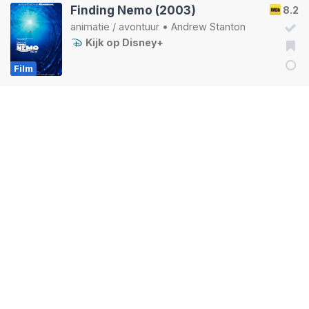
Finding Nemo (2003)
8.2
animatie
/
avontuur
•
Andrew Stanton
Kijk op Disney+
Film