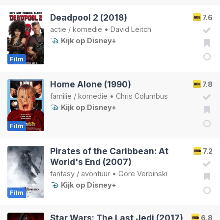
Deadpool 2 (2018)
7.6
actie
/
komedie
•
David Leitch
Kijk op Disney+
Film
Home Alone (1990)
7.8
familie
/
komedie
•
Chris Columbus
Kijk op Disney+
Film
Pirates of the Caribbean: At
7.2
World's End (2007)
fantasy
/
avontuur
•
Gore Verbinski
Kijk op Disney+
Film
Star Wars: The Last Jedi (2017)
6.8