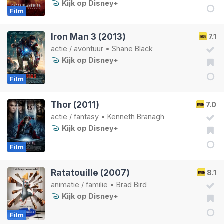
Kijk op Disney+
Film
Iron Man 3 (2013)
7.1
actie
/
avontuur
•
Shane Black
Kijk op Disney+
Film
Thor (2011)
7.0
actie
/
fantasy
•
Kenneth Branagh
Kijk op Disney+
Film
Ratatouille (2007)
8.1
animatie
/
familie
•
Brad Bird
Kijk op Disney+
Film