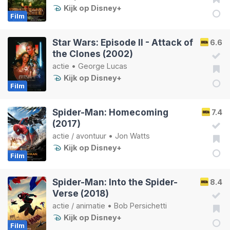
Kijk op Disney+
Film
Star Wars: Episode II - Attack of
6.6
the Clones (2002)
actie
•
George Lucas
Kijk op Disney+
Film
Spider-Man: Homecoming
7.4
(2017)
actie
/
avontuur
•
Jon Watts
Kijk op Disney+
Film
Spider-Man: Into the Spider-
8.4
Verse (2018)
actie
/
animatie
•
Bob Persichetti
Kijk op Disney+
Film