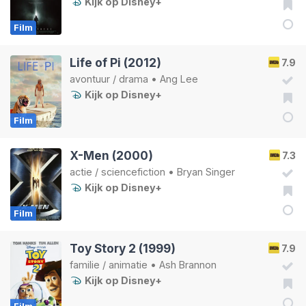
Kijk op Disney+
Film
Life of Pi (2012)
7.9
avontuur
/
drama
•
Ang Lee
Kijk op Disney+
Film
X-Men (2000)
7.3
actie
/
sciencefiction
•
Bryan Singer
Kijk op Disney+
Film
Toy Story 2 (1999)
7.9
familie
/
animatie
•
Ash Brannon
Kijk op Disney+
Film