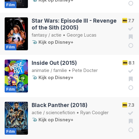
Film
Star Wars: Episode III - Revenge
7.7
of the Sith (2005)
fantasy
/
actie
•
George Lucas
Kijk op Disney+
Film
Inside Out (2015)
8.1
animatie
/
familie
•
Pete Docter
Kijk op Disney+
Film
Black Panther (2018)
7.3
actie
/
sciencefiction
•
Ryan Coogler
Kijk op Disney+
Film