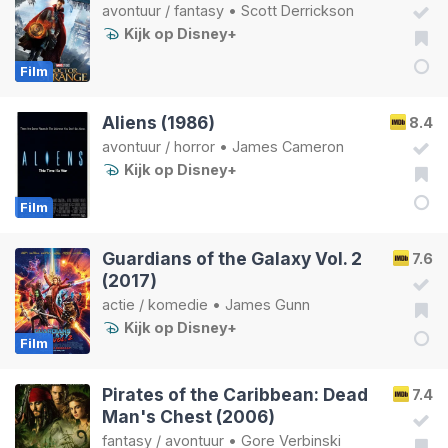
avontuur
/
fantasy
•
Scott Derrickson
Kijk op Disney+
Film
Aliens (1986)
8.4
avontuur
/
horror
•
James Cameron
Kijk op Disney+
Film
Guardians of the Galaxy Vol. 2
7.6
(2017)
actie
/
komedie
•
James Gunn
Kijk op Disney+
Film
Pirates of the Caribbean: Dead
7.4
Man's Chest (2006)
fantasy
/
avontuur
•
Gore Verbinski