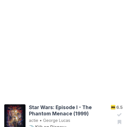
Star Wars: Episode I - The
6.5
Phantom Menace (1999)
actie
•
George Lucas
Kijk op Disney+