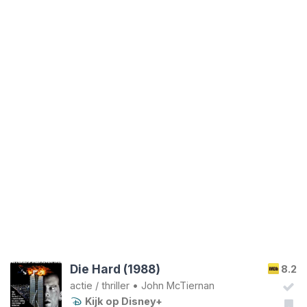
Die Hard (1988)
8.2
actie
/
thriller
•
John McTiernan
Kijk op Disney+