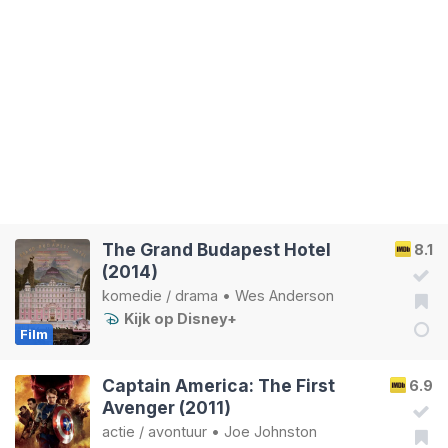
The Grand Budapest Hotel
8.1
(2014)
komedie
/
drama
•
Wes Anderson
Kijk op Disney+
Film
Captain America: The First
6.9
Avenger (2011)
actie
/
avontuur
•
Joe Johnston