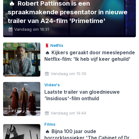
🔥
Robert Pattinson is een
spraakmakende presentator in nieuwe
trailer van A24-film 'Primetime'
Vandaag om 16:31
Netflix
🔥
Kijkers geraakt door meeslepende
Netflix-film: 'Ik heb vijf keer gehuild'
Vandaag om 15:39
Video's
Laatste trailer van gloednieuwe
'Insidious'-film onthuld
Vandaag om 14:44
Films
🔥
Bijna 100 jaar oude
horrorklassieker 'The Cabinet of Dr.