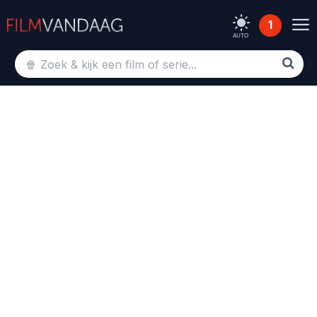
1
AUTO