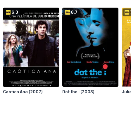
6.3
6.7
Caótica Ana
(2007)
Dot the I
(2003)
Juli