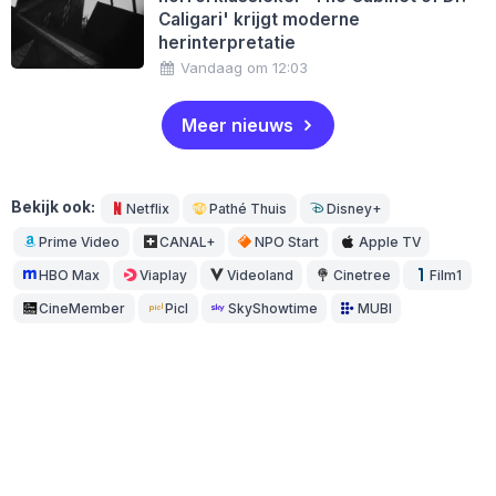
Caligari' krijgt moderne
herinterpretatie
Vandaag om 12:03
Meer nieuws
Bekijk ook:
Netflix
Pathé Thuis
Disney+
Prime Video
CANAL+
NPO Start
Apple TV
HBO Max
Viaplay
Videoland
Cinetree
Film1
CineMember
Picl
SkyShowtime
MUBI