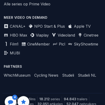
Alle series op Prime Video
MEER VIDEO ON DEMAND
CANAL+
NPO Start & Plus
Apple TV
HBO Max
Viaplay
Videoland
Cinetree
Film1
CineMember
Picl
SkyShowtime
MUBI
PARTNERS
WhichMuseum
Cycling News
Studeli
Studeli NL
4
151.608
films
18.212
series
94.843
trailers
1.387
recensies
32.051
artikelen
52.047
gebruikers