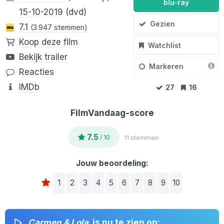
blu-ray
15-10-2019
(dvd)
Gezien
7.1
(3.947 stemmen)
Koop deze film
Watchlist
Bekijk trailer
Markeren
Reacties
IMDb
27
16
FilmVandaag-score
7.5
/ 10
11 stemmen
Jouw beoordeling:
1
2
3
4
5
6
7
8
9
10
Carmen & Lola
is nu te zien op: