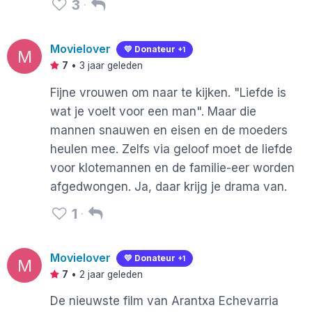
3
Movielover
💛 Donateur
+1
M
7
•
3 jaar geleden
Fijne vrouwen om naar te kijken. "Liefde is
wat je voelt voor een man". Maar die
mannen snauwen en eisen en de moeders
heulen mee. Zelfs via geloof moet de liefde
voor klotemannen en de familie-eer worden
afgedwongen. Ja, daar krijg je drama van.
1
Movielover
💛 Donateur
+1
M
7
•
2 jaar geleden
De nieuwste film van Arantxa Echevarria