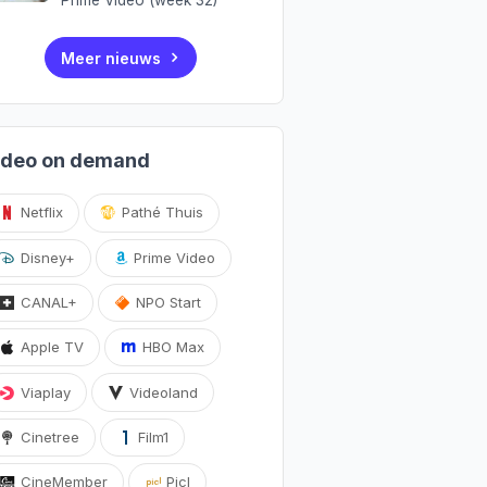
Meer nieuws
ideo on demand
Netflix
Pathé Thuis
Disney+
Prime Video
CANAL+
NPO Start
Apple TV
HBO Max
Viaplay
Videoland
Cinetree
Film1
CineMember
Picl