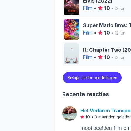
Elvis (2022)
Film
•
10
• 12 jun
Super Mario Bros: 
Film
•
10
• 12 jun
It: Chapter Two (20
Film
•
10
• 12 jun
Bekijk alle beoordelingen
Recente reacties
Het Verloren Transpo
10
•
3 maanden gelede
mooi boeiden film om