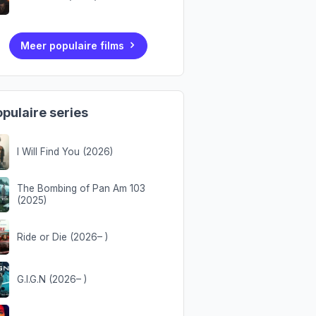
Meer populaire films
pulaire series
I Will Find You (2026)
The Bombing of Pan Am 103
(2025)
Ride or Die (2026– )
G.I.G.N (2026– )