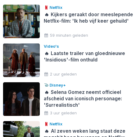
Netflix
🔥
Kijkers geraakt door meeslepende
Netflix-film: 'Ik heb vijf keer gehuild'
59 minuten geleden
Video's
🔥
Laatste trailer van gloednieuwe
'Insidious'-film onthuld
2 uur geleden
Disney+
🔥
Selena Gomez neemt officieel
afscheid van iconisch personage:
'Surrealistisch'
3 uur geleden
Netflix
🔥
Al zeven weken lang staat deze