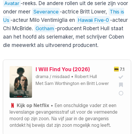
Avatar
-reeks. De andere rollen uit de serie zijn voor
onder meer
Severance
-actrice Britt Lower,
This is
Us
-acteur Milo Ventimiglia en
Hawaii Five-0
-acteur
Chi McBride.
Gotham
-producent Robert Hull staat
aan het hoofd als seriemaker, met schrijver Coben
die meewerkt als uitvoerend producent.
I Will Find You (2026)
7.1
drama
/
misdaad
•
Robert Hull
Met
Sam Worthington
en
Britt Lower
Kijk op Netflix
• Een onschuldige vader zit een
levenslange gevangenisstraf uit voor de vermeende
moord op zijn zoon. Na vijf jaar in de gevangenis
ontdekt hij bewijs dat zijn zoon mogelijk nog leeft.