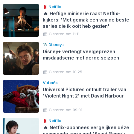
Netflix
🔥
Heftige miniserie raakt Netflix-
kijkers: 'Met gemak een van de beste
series die ik ooit heb gezien'
Gisteren om 11:11
Disney+
Disney+ verlengt veelgeprezen
misdaadserie met derde seizoen
Gisteren om 10:25
Video's
Universal Pictures onthult trailer van
'Violent Night 2' met David Harbour
Gisteren om 09:01
Netflix
🔥
Netflix-abonnees vergelijken déze
spannende serie met 'Squid Game':