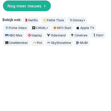
Nog meer nieuws
Bekijk ook:
Netflix
Pathé Thuis
Disney+
Prime Video
CANAL+
NPO Start
Apple TV
HBO Max
Viaplay
Videoland
Cinetree
Film1
CineMember
Picl
SkyShowtime
MUBI