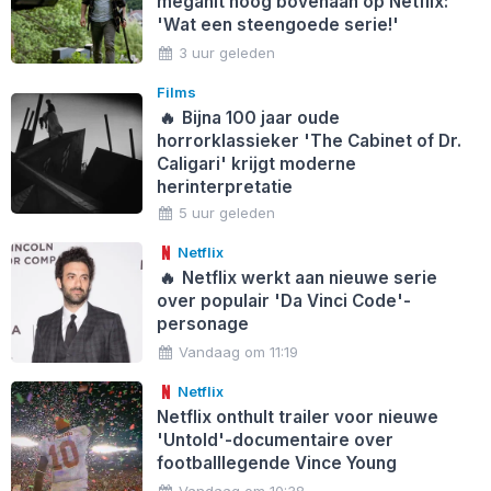
megahit hoog bovenaan op Netflix:
'Wat een steengoede serie!'
3 uur geleden
Films
🔥
Bijna 100 jaar oude
horrorklassieker 'The Cabinet of Dr.
Caligari' krijgt moderne
herinterpretatie
5 uur geleden
Netflix
🔥
Netflix werkt aan nieuwe serie
over populair 'Da Vinci Code'-
personage
Vandaag om 11:19
Netflix
Netflix onthult trailer voor nieuwe
'Untold'-documentaire over
footballlegende Vince Young
Vandaag om 10:38