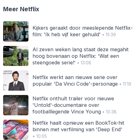
Meer Netflix
Kijkers geraakt door meeslepende Netflix-
film: 'Ik heb vijf keer gehuild'
• 15:39
Al zeven weken lang staat deze megahit
hoog bovenaan op Netflix: 'Wat een
steengoede serie!'
• 13:08
Netflix werkt aan nieuwe serie over
populair 'Da Vinci Code'-personage
• 11:19
Netflix onthult trailer voor nieuwe
'Untold'-documentaire over
footballlegende Vince Young
• 10:38
Netflix haalt opnieuw een BookTok-hit
binnen met verfilming van 'Deep End'
• 10:05