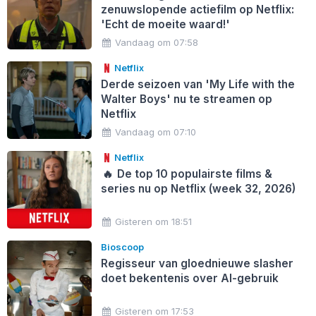
zenuwslopende actiefilm op Netflix:
'Echt de moeite waard!'
Vandaag om 07:58
Netflix
Derde seizoen van 'My Life with the
Walter Boys' nu te streamen op
Netflix
Vandaag om 07:10
Netflix
🔥
De top 10 populairste films &
series nu op Netflix (week 32, 2026)
Gisteren om 18:51
Bioscoop
Regisseur van gloednieuwe slasher
doet bekentenis over AI-gebruik
Gisteren om 17:53