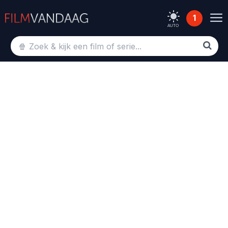
1
AUTO