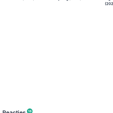
(202
Reacties
16