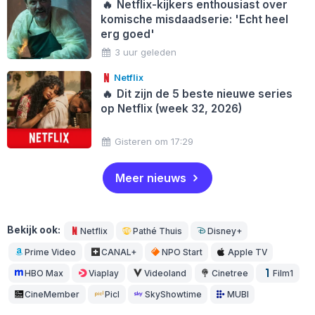
🔥
Netflix-kijkers enthousiast over
komische misdaadserie: 'Echt heel
erg goed'
3 uur geleden
Netflix
🔥
Dit zijn de 5 beste nieuwe series
op Netflix (week 32, 2026)
Gisteren om 17:29
Meer nieuws
Bekijk ook:
Netflix
Pathé Thuis
Disney+
Prime Video
CANAL+
NPO Start
Apple TV
HBO Max
Viaplay
Videoland
Cinetree
Film1
CineMember
Picl
SkyShowtime
MUBI