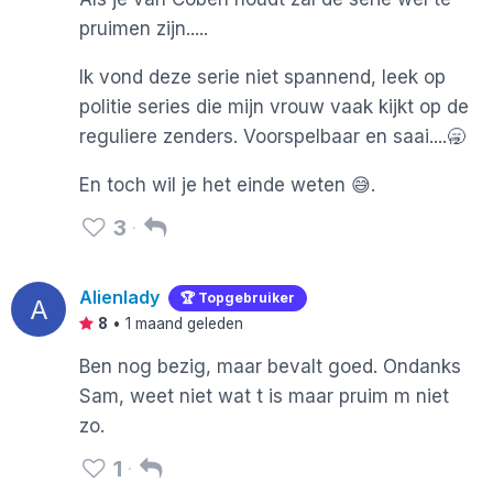
pruimen zijn.....
Ik vond deze serie niet spannend, leek op
politie series die mijn vrouw vaak kijkt op de
reguliere zenders. Voorspelbaar en saai....🥱
En toch wil je het einde weten 😅.
3
Alienlady
🏆 Topgebruiker
A
8
•
1 maand geleden
Ben nog bezig, maar bevalt goed. Ondanks
Sam, weet niet wat t is maar pruim m niet
zo.
1