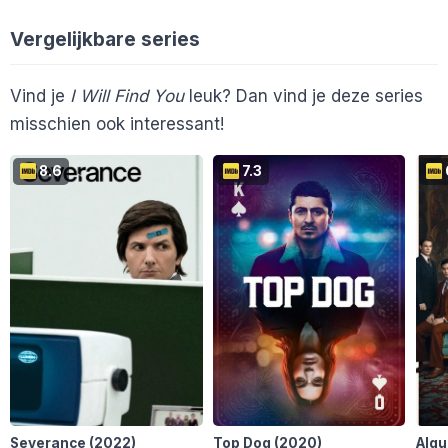
Mitchelpouwels
Norretje52
M
N
Lala70
8
Peppie
6
gdjong
5
L
P
G
Vergelijkbare series
En 122 anderen...
Drohkneh
8
Dimster
9
Esme74
7
D
D
E
Innia
8
Suzannedegroot1
8
I
S
Vind je
I Will Find You
leuk? Dan vind je deze series
misschien ook interessant!
En 79 anderen...
8.6
7.3
Severance
(2022)
Top Dog
(2020)
Algu