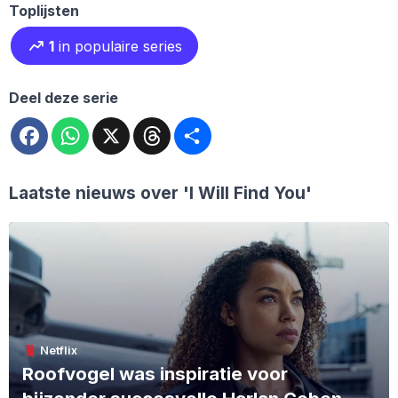
Toplijsten
1
in populaire series
Deel deze serie
Facebook
WhatsApp
X
Threads
Deel
Laatste nieuws over
'I Will Find You'
Netflix
Roofvogel was inspiratie voor