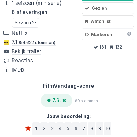
1 seizoen (miniserie)
Gezien
8 afleveringen
Watchlist
Seizoen 2?
Netflix
Markeren
7.1
(54.622 stemmen)
131
132
Bekijk trailer
Reacties
IMDb
FilmVandaag-score
7.6
/ 10
89 stemmen
Jouw beoordeling:
1
2
3
4
5
6
7
8
9
10