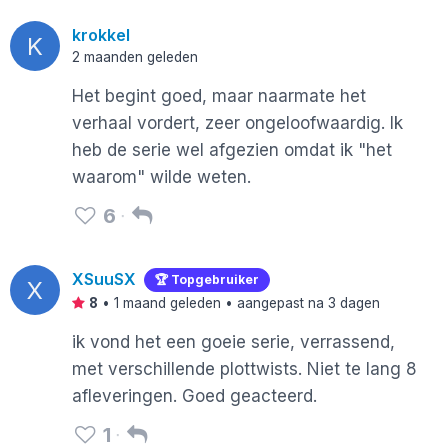
krokkel
K
2 maanden geleden
Het begint goed, maar naarmate het
verhaal vordert, zeer ongeloofwaardig. Ik
heb de serie wel afgezien omdat ik "het
waarom" wilde weten.
6
XSuuSX
🏆 Topgebruiker
X
8
•
1 maand geleden
• aangepast na 3 dagen
ik vond het een goeie serie, verrassend,
met verschillende plottwists. Niet te lang 8
afleveringen. Goed geacteerd.
1