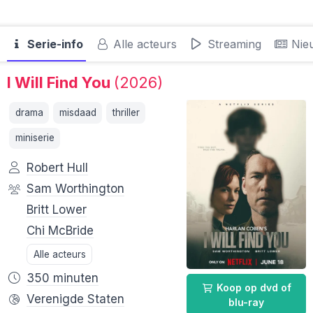
Serie-info
Alle acteurs
Streaming
Nie
I Will Find You
(2026)
drama
misdaad
thriller
miniserie
Robert Hull
Sam Worthington
Britt Lower
Chi McBride
Alle acteurs
350 minuten
Koop op dvd of
Verenigde Staten
blu-ray