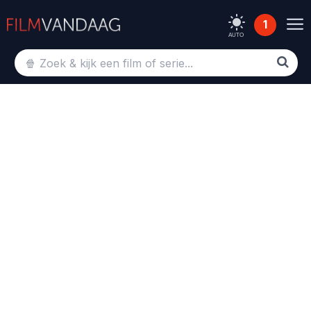
1
AUTO