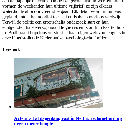
aan de dagelijkse hectiek aan de Belgische kust. In werkelijkheid
vormen de weekenden hun ultieme vrijbrief: ze zijn elkaars
waterdichte alibi om vreemd te gaan. Elk detail wordt minutieus
gepland, totdat het noodlot toeslaat en Isabel spoorloos verdwijnt.
Terwijl de politie een grootschalig onderzoek start en hun
echtgenoten halsoverkop naar België reizen, stort hun kaartenhuis
in. Bodil raakt hopeloos verstrikt in haar eigen web van leugens in
deze bloedstollende Nederlandse psychologische thriller.
Lees ook
Acteur zit al dagenlang vast in Netflix-reclamebord op
negen meter hoogte