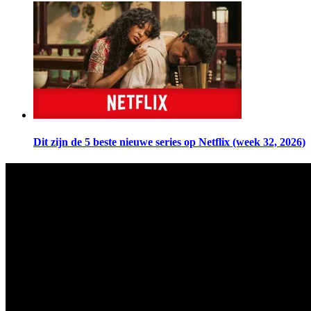
Dit zijn de 5 beste nieuwe series op Netflix (week 32, 2026)