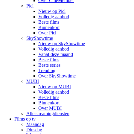
Over CineMember
Picl
Nieuw op Picl
Volledig aanbod
Beste films
Binnenkort
Over Picl
SkyShowtime
Nieuw op SkyShowtime
Volledig aanbod
Vanaf deze maand
Beste films
Beste series
Trending
Over SkyShowtime
MUBI
Nieuw op MUBI
Volledig aanbod
Beste films
Binnenkort
Over MUBI
Alle streamingdiensten
Films op tv
Maandag
Dinsdag