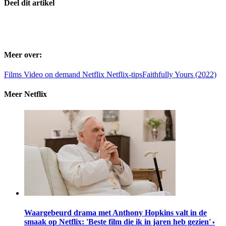
Deel dit artikel
Meer over:
Films
Video on demand
Netflix
Netflix-tips
Faithfully Yours (2022)
Meer Netflix
Waargebeurd drama met Anthony Hopkins valt in de
smaak op Netflix: 'Beste film die ik in jaren heb gezien'
•