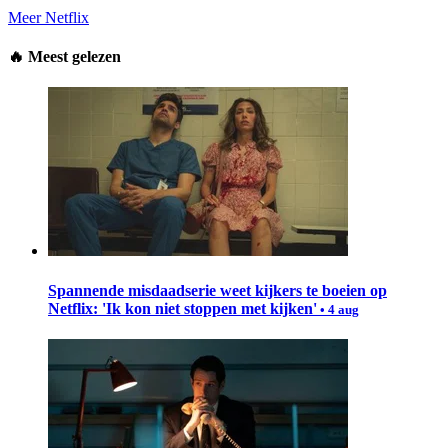
Meer Netflix
🔥
Meest gelezen
Spannende misdaadserie weet kijkers te boeien op
Netflix: 'Ik kon niet stoppen met kijken'
• 4 aug