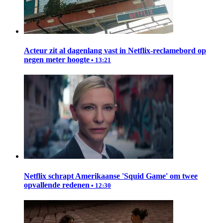
Acteur zit al dagenlang vast in Netflix-reclamebord op
negen meter hoogte
• 13:21
Netflix schrapt Amerikaanse 'Squid Game' om twee
opvallende redenen
• 12:30