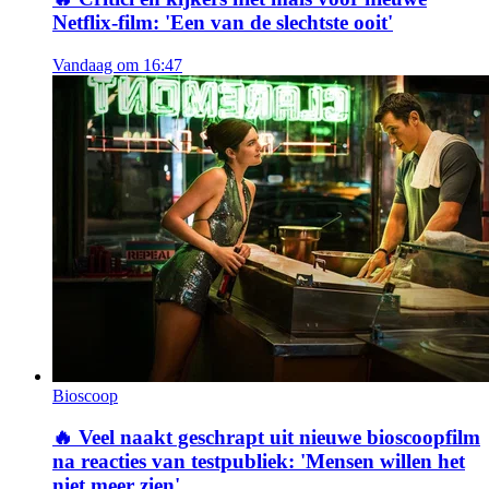
Netflix-film: 'Een van de slechtste ooit'
Vandaag om 16:47
Bioscoop
🔥
Veel naakt geschrapt uit nieuwe bioscoopfilm
na reacties van testpubliek: 'Mensen willen het
niet meer zien'