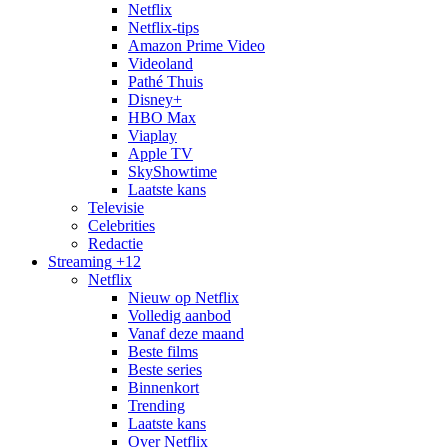
Netflix
Netflix-tips
Amazon Prime Video
Videoland
Pathé Thuis
Disney+
HBO Max
Viaplay
Apple TV
SkyShowtime
Laatste kans
Televisie
Celebrities
Redactie
Streaming
+12
Netflix
Nieuw op Netflix
Volledig aanbod
Vanaf deze maand
Beste films
Beste series
Binnenkort
Trending
Laatste kans
Over Netflix