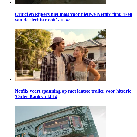
Critici én kijkers niet mals voor nieuwe Netflix-film: 'Een
van de slechtste ooit'
• 16:47
Netflix voert spanning op met laatste trailer voor hitserie
'Outer Banks'
• 14:14