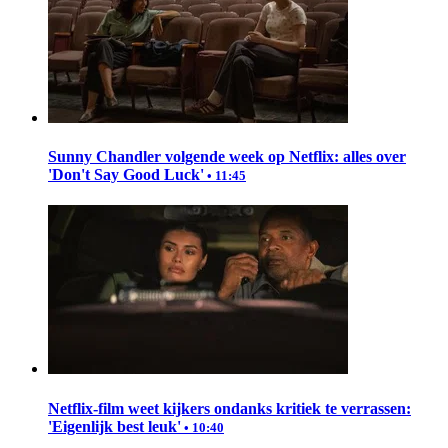
Sunny Chandler volgende week op Netflix: alles over
'Don't Say Good Luck'
• 11:45
Netflix-film weet kijkers ondanks kritiek te verrassen:
'Eigenlijk best leuk'
• 10:40