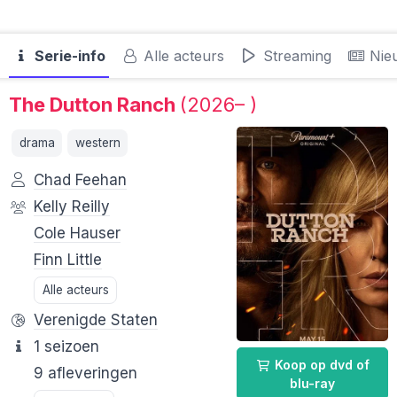
Serie-info
Alle acteurs
Streaming
Nie
The Dutton Ranch
(2026– )
drama
western
Chad Feehan
Kelly Reilly
Cole Hauser
Finn Little
Alle acteurs
Verenigde Staten
1 seizoen
Koop op dvd of
9 afleveringen
blu-ray