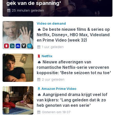
gek van de spanning'
25 minuten geleden
Video on demand
🔥
De beste nieuwe films & series op
Netflix, Disney+, HBO Max, Videoland
en Prime Video (week 32)
1 uur geleden
Netflix
🔥
Nieuwe afleveringen van
romantische Netflix-serie veroveren
koppositie: 'Beste seizoen tot nu toe'
2 uur geleden
Amazon Prime Video
🔥
Aangrijpend drama krijgt veel lof
van kijkers: 'Lang geleden dat ik zo
heb genoten van een serie'
Gisteren om 18:37