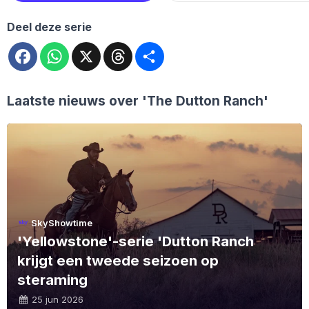
Deel deze serie
Facebook
WhatsApp
X
Threads
Deel
Laatste nieuws over
'The Dutton Ranch'
SkyShowtime
'Yellowstone'-serie 'Dutton Ranch
krijgt een tweede seizoen op
steraming
25 jun 2026