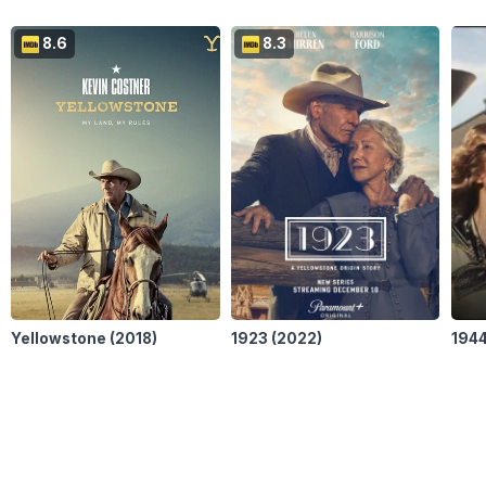
En 8 anderen...
8.6
8.3
Yellowstone
(2018)
1923
(2022)
194