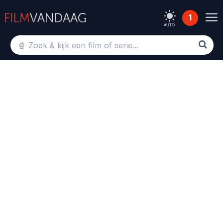
1
AUTO