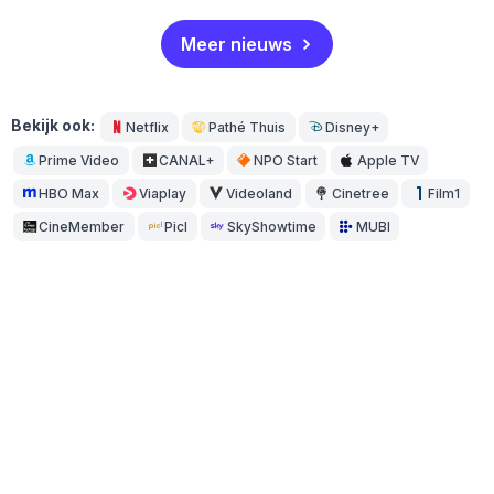
Meer nieuws
Bekijk ook:
Netflix
Pathé Thuis
Disney+
Prime Video
CANAL+
NPO Start
Apple TV
HBO Max
Viaplay
Videoland
Cinetree
Film1
CineMember
Picl
SkyShowtime
MUBI