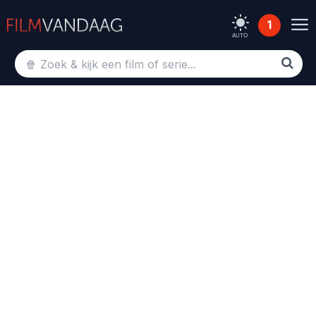
1
AUTO