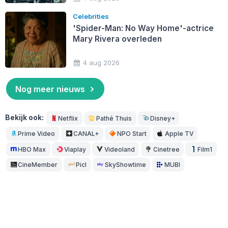
Celebrities
'Spider-Man: No Way Home'-actrice
Mary Rivera overleden
4 aug 2026
Nog meer nieuws
Bekijk ook:
Netflix
Pathé Thuis
Disney+
Prime Video
CANAL+
NPO Start
Apple TV
HBO Max
Viaplay
Videoland
Cinetree
Film1
CineMember
Picl
SkyShowtime
MUBI