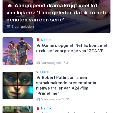
🔥
Aangrijpend drama krijgt veel lof
van kijkers: 'Lang geleden dat ik zo heb
genoten van een serie'
5 uur geleden
Netflix
🔥
Gamers opgelet: Netflix komt met
exclusief voorproefje van 'GTA VI'
Vandaag om 17:31
Video's
🔥
Robert Pattinson is een
spraakmakende presentator in
nieuwe trailer van A24-film
'Primetime'
Vandaag om 16:31
Netflix