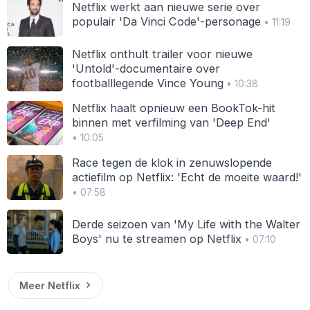
Netflix werkt aan nieuwe serie over
populair 'Da Vinci Code'-personage
• 11:19
Netflix onthult trailer voor nieuwe
'Untold'-documentaire over
footballlegende Vince Young
• 10:38
Netflix haalt opnieuw een BookTok-hit
binnen met verfilming van 'Deep End'
• 10:05
Race tegen de klok in zenuwslopende
actiefilm op Netflix: 'Echt de moeite waard!'
• 07:58
Derde seizoen van 'My Life with the Walter
Boys' nu te streamen op Netflix
• 07:10
Meer Netflix