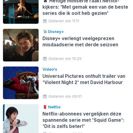
🔥
Heftige miniserie raakt Netflix-
kijkers: 'Met gemak een van de beste
series die ik ooit heb gezien'
Gisteren om 11:11
Disney+
Disney+ verlengt veelgeprezen
misdaadserie met derde seizoen
Gisteren om 10:25
Video's
Universal Pictures onthult trailer van
'Violent Night 2' met David Harbour
Gisteren om 09:01
Netflix
Netflix-abonnees vergelijken déze
spannende serie met 'Squid Game':
'Dit is zelfs beter!'