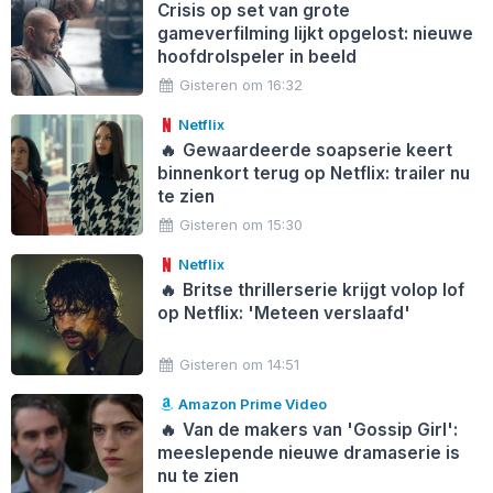
Crisis op set van grote
gameverfilming lijkt opgelost: nieuwe
hoofdrolspeler in beeld
Gisteren om 16:32
Netflix
🔥
Gewaardeerde soapserie keert
binnenkort terug op Netflix: trailer nu
te zien
Gisteren om 15:30
Netflix
🔥
Britse thrillerserie krijgt volop lof
op Netflix: 'Meteen verslaafd'
Gisteren om 14:51
Amazon Prime Video
🔥
Van de makers van 'Gossip Girl':
meeslepende nieuwe dramaserie is
nu te zien