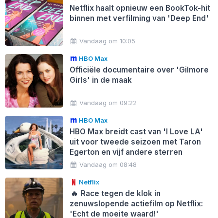
Netflix haalt opnieuw een BookTok-hit
binnen met verfilming van 'Deep End'
Vandaag om 10:05
HBO Max
Officiële documentaire over 'Gilmore
Girls' in de maak
Vandaag om 09:22
HBO Max
HBO Max breidt cast van 'I Love LA'
uit voor tweede seizoen met Taron
Egerton en vijf andere sterren
Vandaag om 08:48
Netflix
🔥
Race tegen de klok in
zenuwslopende actiefilm op Netflix:
'Echt de moeite waard!'