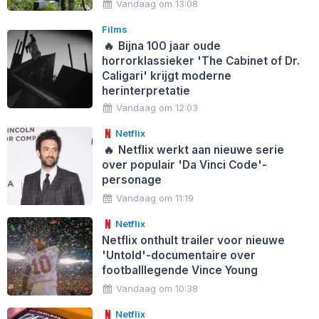
Vandaag om 13:08
Films
🔥
Bijna 100 jaar oude
horrorklassieker 'The Cabinet of Dr.
Caligari' krijgt moderne
herinterpretatie
Vandaag om 12:03
Netflix
🔥
Netflix werkt aan nieuwe serie
over populair 'Da Vinci Code'-
personage
Vandaag om 11:19
Netflix
Netflix onthult trailer voor nieuwe
'Untold'-documentaire over
footballlegende Vince Young
Vandaag om 10:38
Netflix