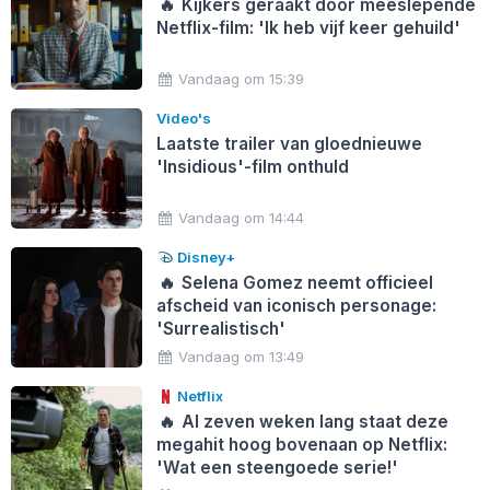
🔥
Kijkers geraakt door meeslepende
Netflix-film: 'Ik heb vijf keer gehuild'
Vandaag om 15:39
Video's
Laatste trailer van gloednieuwe
'Insidious'-film onthuld
Vandaag om 14:44
Disney+
🔥
Selena Gomez neemt officieel
afscheid van iconisch personage:
'Surrealistisch'
Vandaag om 13:49
Netflix
🔥
Al zeven weken lang staat deze
megahit hoog bovenaan op Netflix:
'Wat een steengoede serie!'