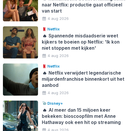
naar Netflix: productie gaat officieel
van start
4 aug 2026
Netflix
🔥
Spannende misdaadserie weet
kijkers te boeien op Netflix: 'Ik kon
niet stoppen met kijken'
4 aug 2026
Netflix
🔥
Netflix verwijdert legendarische
miljardenfranchise binnenkort uit het
aanbod
4 aug 2026
Disney+
🔥
Al meer dan 15 miljoen keer
bekeken: bioscoopfilm met Anne
Hathaway ook een hit op streaming
4 aug 2026