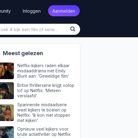
unity
Inloggen
Aanmelden

Meest gelezen
Netflix-kijkers raden elkaar
misdaaddrama met Emily
Blunt aan: 'Geweldige film'
Britse thrillerserie krijgt volop
lof op Netflix: 'Meteen
verslaafd'
Spannende misdaadserie
weet kijkers te boeien op
Netflix: 'Ik kon niet stoppen
met kijken'
Opnieuw veel kijkers voor
brute actiethriller op Netflix: