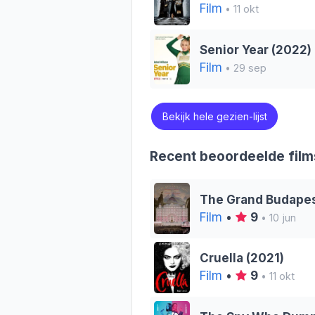
Film
• 11 okt
Senior Year (2022)
Film
• 29 sep
Bekijk hele gezien-lijst
Recent beoordeelde film
The Grand Budapes
Film
•
9
• 10 jun
Cruella (2021)
Film
•
9
• 11 okt