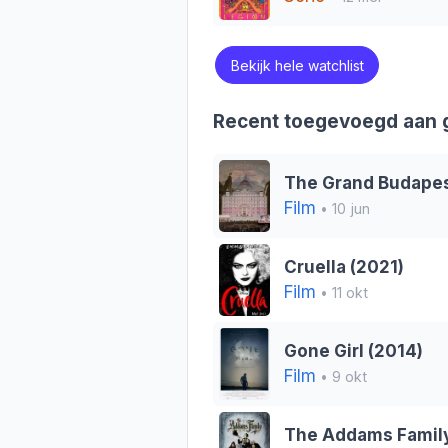
Bekijk hele watchlist
Recent toegevoegd aan g
The Grand Budapes
Film
• 10 jun
Cruella (2021)
Film
• 11 okt
Gone Girl (2014)
Film
• 9 okt
The Addams Family