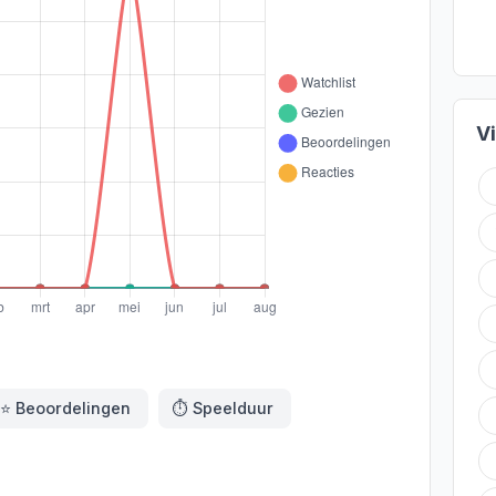
V
⭐️
Beoordelingen
⏱️
Speelduur