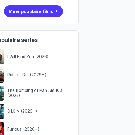
Meer populaire films
pulaire series
I Will Find You (2026)
Ride or Die (2026– )
The Bombing of Pan Am 103
(2025)
G.I.G.N (2026– )
Furious (2026– )