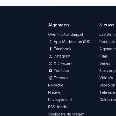
Algemeen
Nieuws
Over FilmVandaag.nl
Laatste n
App (Android en iOS)
Recensie
Facebook
Algemee
Instagram
Films
X (Twitter)
Series
YouTube
Bioscoop
Threads
Video's
Redactie
Video on
Nieuws
Televisie
Privacybeleid
Celebriti
RSS-feeds
Veelgestelde vragen