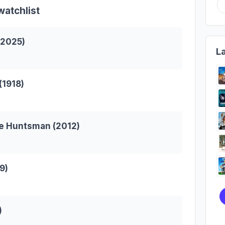
atchlist
–2025)
L
(1918)
e Huntsman (2012)
9)
)