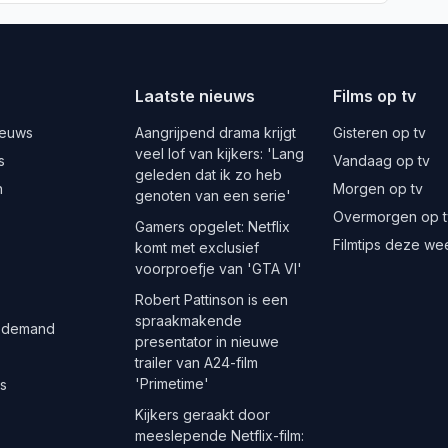
Laatste nieuws
Films op tv
ieuws
Aangrijpend drama krijgt
Gisteren op tv
veel lof van kijkers: 'Lang
s
Vandaag op tv
geleden dat ik zo heb
n
Morgen op tv
genoten van een serie'
Overmorgen op t
Gamers opgelet: Netflix
Filmtips deze we
komt met exclusief
voorproefje van 'GTA VI'
Robert Pattinson is een
spraakmakende
 demand
presentator in nieuwe
trailer van A24-film
'Primetime'
es
Kijkers geraakt door
meeslepende Netflix-film: