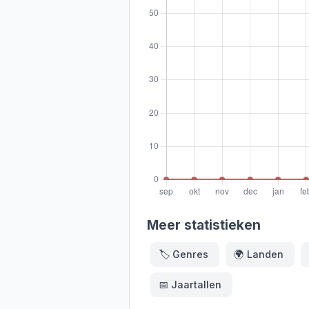
Meer statistieken
🏷️
Genres
🌍
Landen
📅
Jaartallen