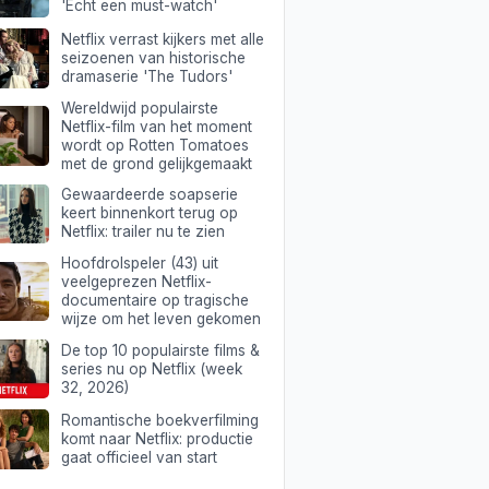
'Echt een must-watch'
Netflix verrast kijkers met alle
seizoenen van historische
dramaserie 'The Tudors'
Wereldwijd populairste
Netflix-film van het moment
wordt op Rotten Tomatoes
met de grond gelijkgemaakt
Gewaardeerde soapserie
keert binnenkort terug op
Netflix: trailer nu te zien
Hoofdrolspeler (43) uit
veelgeprezen Netflix-
documentaire op tragische
wijze om het leven gekomen
De top 10 populairste films &
series nu op Netflix (week
32, 2026)
Romantische boekverfilming
komt naar Netflix: productie
gaat officieel van start