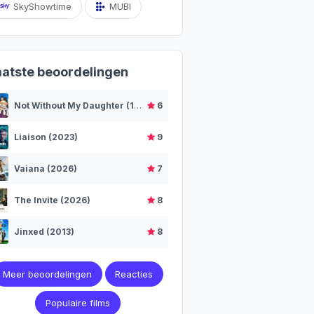
SkyShowtime
MUBI
aatste beoordelingen
Not Without My Daughter (1991)
6
Liaison (2023)
9
Vaiana (2026)
7
The Invite (2026)
8
Jinxed (2013)
8
Meer beoordelingen
Reacties
Populaire films