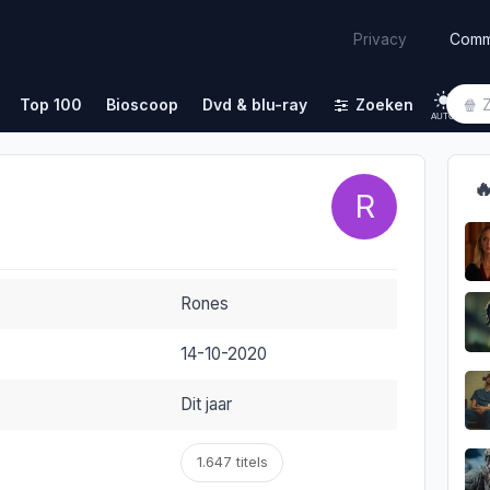
Comm
Privacy
Top 100
Bioscoop
Dvd & blu-ray
Zoeken
AUTO

R
Rones
14-10-2020
Dit jaar
1.647 titels