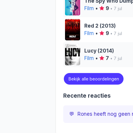
The Spy Who Dump
Film
•
9
• 7 jul
Red 2 (2013)
Film
•
9
• 7 jul
Lucy (2014)
Film
•
7
• 7 jul
Bekijk alle beoordelingen
Recente reacties
💬
Rones heeft nog geen r