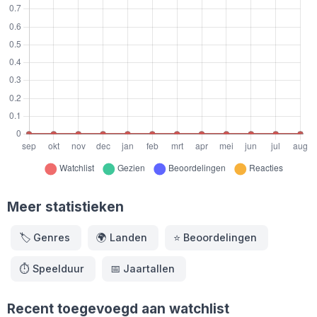
Meer statistieken
🏷️
Genres
🌍
Landen
⭐️
Beoordelingen
⏱️
Speelduur
📅
Jaartallen
Recent toegevoegd aan watchlist