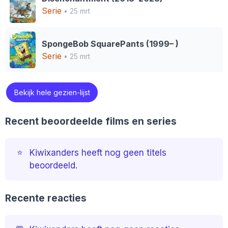
Serie
• 25 mrt
SpongeBob SquarePants (1999– )
Serie
• 25 mrt
Bekijk hele gezien-lijst
Recent beoordeelde films en series
⭐️
Kiwixanders heeft nog geen titels
beoordeeld.
Recente reacties