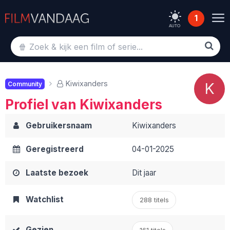
1
AUTO
Kiwixanders
K
Community
Profiel van Kiwixanders
Gebruikersnaam
Kiwixanders
Geregistreerd
04-01-2025
Laatste bezoek
Dit jaar
Watchlist
288 titels
Gezien