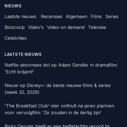
NIEUWS
Laatste nieuws
Recensies
Algemeen
Films
Series
Bioscoop
Video's
Video on demand
Televisie
Celebrities
LAATSTE NIEUWS
Netflix-abonnees dol op Adam Sandler in dramafilm:
'Echt briljant!'
Nieuw op Disney+: de beste nieuwe films & series
(week 32, 2026)
'The Breakfast Club'-ster onthult na jaren plannen
voor vervolgfilm: 'Ze zouden in de dertig zijn'
Ricky Gervais heeft er een twijfelachtig record bij