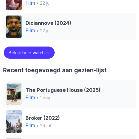
Film
• 22 jul
Diciannove (2024)
Film
• 22 jul
Bekijk hele watchlist
Recent toegevoegd aan gezien-lijst
The Portuguese House (2025)
Film
• 1 aug
Broker (2022)
Film
• 29 jul