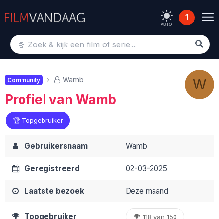
1
AUTO
Wamb
W
Community
Profiel van Wamb
🏆 Topgebruiker
Gebruikersnaam
Wamb
Geregistreerd
02-03-2025
Laatste bezoek
Deze maand
Topgebruiker
118 van 150