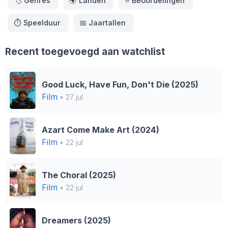
🏷️
Genres
🌍
Landen
⭐️
Beoordelingen
⏱️
Speelduur
📅
Jaartallen
Recent toegevoegd aan watchlist
Good Luck, Have Fun, Don't Die (2025)
Film
• 27 jul
Azart Come Make Art (2024)
Film
• 22 jul
The Choral (2025)
Film
• 22 jul
Dreamers (2025)