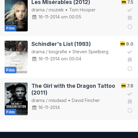
Les Misérables (2012)
7.5
drama
/
muziek
•
Tom Hooper
16-11-2014 om 00:05
Film
Schindler's List (1993)
9.0
drama
/
biografie
•
Steven Spielberg
16-11-2014 om 00:04
Film
The Girl with the Dragon Tattoo
7.8
(2011)
drama
/
misdaad
•
David Fincher
16-11-2014
Film