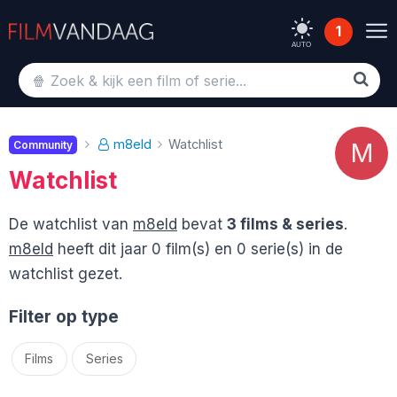
1
AUTO
m8eld
Watchlist
M
Community
Watchlist
De watchlist van
m8eld
bevat
3 films & series
.
m8eld
heeft dit jaar 0 film(s) en 0 serie(s) in de
watchlist gezet.
Filter op type
Films
Series