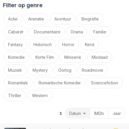
Filter op genre
Actie
Animatie
Avontuur
Biografie
Cabaret
Documentaire
Drama
Familie
Fantasy
Historisch
Horror
Kerst
Komedie
Korte Film
Miniserie
Misdaad
Muziek
Mystery
Oorlog
Roadmovie
Romantiek
Romantische Komedie
Sciencefiction
Thriller
Western
Datum
IMDb
Jaar