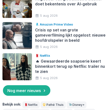
doet bekentenis over AI-gebruik
5 aug 2026
Amazon Prime Video
Crisis op set van grote
gameverfilming lijkt opgelost: nieuwe
hoofdrolspeler in beeld
5 aug 2026
Netflix
🔥
Gewaardeerde soapserie keert
binnenkort terug op Netflix: trailer nu
te zien
5 aug 2026
Nog meer nieuws
Bekijk ook:
Netflix
Pathé Thuis
Disney+