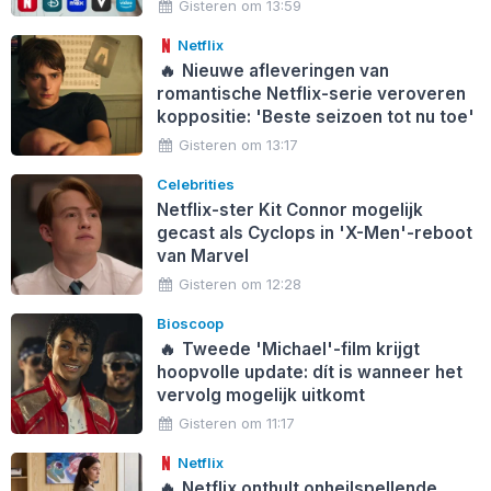
Gisteren om 13:59
Netflix
🔥
Nieuwe afleveringen van
romantische Netflix-serie veroveren
koppositie: 'Beste seizoen tot nu toe'
Gisteren om 13:17
Celebrities
Netflix-ster Kit Connor mogelijk
gecast als Cyclops in 'X-Men'-reboot
van Marvel
Gisteren om 12:28
Bioscoop
🔥
Tweede 'Michael'-film krijgt
hoopvolle update: dít is wanneer het
vervolg mogelijk uitkomt
Gisteren om 11:17
Netflix
🔥
Netflix onthult onheilspellende