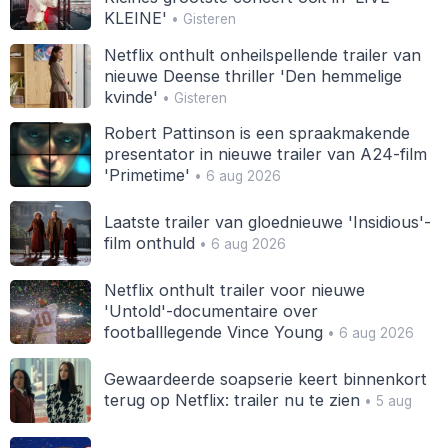
KLEINE'
• Gisteren
Netflix onthult onheilspellende trailer van
nieuwe Deense thriller 'Den hemmelige
kvinde'
• Gisteren
Robert Pattinson is een spraakmakende
presentator in nieuwe trailer van A24-film
'Primetime'
• 6 aug 2026
Laatste trailer van gloednieuwe 'Insidious'-
film onthuld
• 6 aug 2026
Netflix onthult trailer voor nieuwe
'Untold'-documentaire over
footballlegende Vince Young
• 6 aug 2026
Gewaardeerde soapserie keert binnenkort
terug op Netflix: trailer nu te zien
• 5 aug