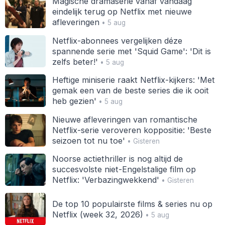
Magische dramaserie vanaf vandaag
eindelijk terug op Netflix met nieuwe
afleveringen
• 5 aug
Netflix-abonnees vergelijken déze
spannende serie met 'Squid Game': 'Dit is
zelfs beter!'
• 5 aug
Heftige miniserie raakt Netflix-kijkers: 'Met
gemak een van de beste series die ik ooit
heb gezien'
• 5 aug
Nieuwe afleveringen van romantische
Netflix-serie veroveren koppositie: 'Beste
seizoen tot nu toe'
• Gisteren
Noorse actiethriller is nog altijd de
succesvolste niet-Engelstalige film op
Netflix: 'Verbazingwekkend'
• Gisteren
De top 10 populairste films & series nu op
Netflix (week 32, 2026)
• 5 aug