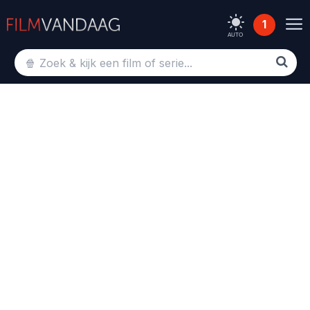
1
AUTO