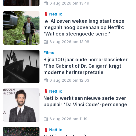
6 aug 2026 om 13:49
Netflix
🔥
Al zeven weken lang staat deze
megahit hoog bovenaan op Netflix:
'Wat een steengoede serie!'
6 aug 2026 om 13:08
Films
Bijna 100 jaar oude horrorklassieker
'The Cabinet of Dr. Caligari' krijgt
moderne herinterpretatie
6 aug 2026 om 12:03
Netflix
Netflix werkt aan nieuwe serie over
populair 'Da Vinci Code'-personage
6 aug 2026 om 11:19
Netflix