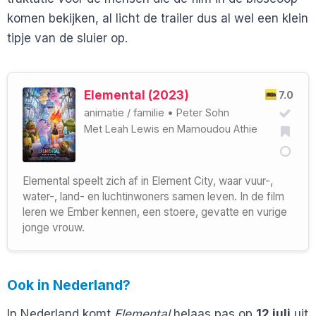
komen bekijken, al licht de trailer dus al wel een klein
tipje van de sluier op.
Elemental (2023)
7.0
animatie
/
familie
•
Peter Sohn
Met
Leah Lewis
en
Mamoudou Athie
Elemental speelt zich af in Element City, waar vuur-,
water-, land- en luchtinwoners samen leven. In de film
leren we Ember kennen, een stoere, gevatte en vurige
jonge vrouw.
Ook in Nederland?
In Nederland komt
Elemental
helaas pas op
12 juli
uit