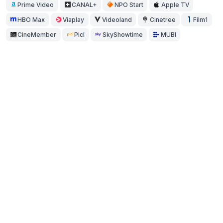
Prime Video
CANAL+
NPO Start
Apple TV
HBO Max
Viaplay
Videoland
Cinetree
Film1
CineMember
Picl
SkyShowtime
MUBI