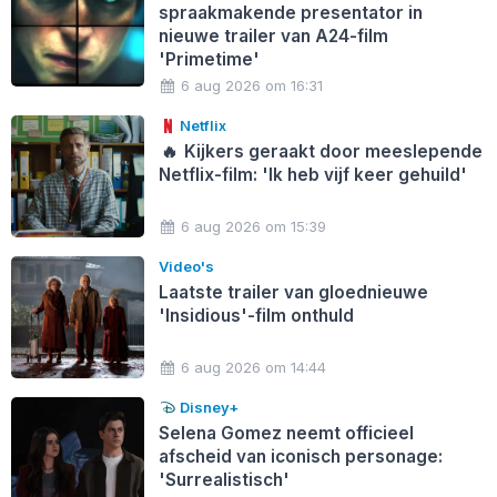
spraakmakende presentator in
nieuwe trailer van A24-film
'Primetime'
6 aug 2026 om 16:31
Netflix
🔥
Kijkers geraakt door meeslepende
Netflix-film: 'Ik heb vijf keer gehuild'
6 aug 2026 om 15:39
Video's
Laatste trailer van gloednieuwe
'Insidious'-film onthuld
6 aug 2026 om 14:44
Disney+
Selena Gomez neemt officieel
afscheid van iconisch personage:
'Surrealistisch'