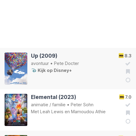
Up (2009)
8.3
avontuur
•
Pete Docter
Kijk op Disney+
Elemental (2023)
7.0
animatie
/
familie
•
Peter Sohn
Met
Leah Lewis
en
Mamoudou Athie