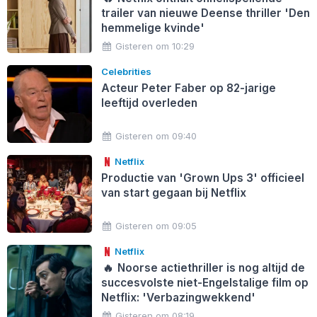
trailer van nieuwe Deense thriller 'Den
hemmelige kvinde'
Gisteren om 10:29
Celebrities
Acteur Peter Faber op 82-jarige
leeftijd overleden
Gisteren om 09:40
Netflix
Productie van 'Grown Ups 3' officieel
van start gegaan bij Netflix
Gisteren om 09:05
Netflix
🔥
Noorse actiethriller is nog altijd de
succesvolste niet-Engelstalige film op
Netflix: 'Verbazingwekkend'
Gisteren om 08:19