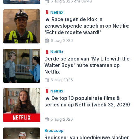
6 aug 2026 om 08:48
Netflix
🔥
Race tegen de klok in
zenuwslopende actiefilm op Netflix:
'Echt de moeite waard!'
6 aug 2026
Netflix
Derde seizoen van 'My Life with the
Walter Boys' nu te streamen op
Netflix
6 aug 2026
Netflix
🔥
De top 10 populairste films &
series nu op Netflix (week 32, 2026)
5 aug 2026
Bioscoop
Regisseur van gloednieuwe slasher