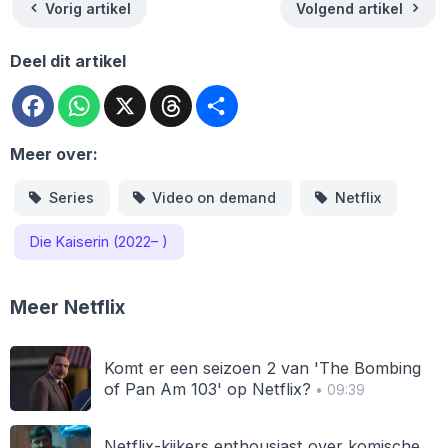
Vorig artikel
Volgend artikel
Deel dit artikel
Facebook
WhatsApp
X
Threads
Deel
Meer over:
Series
Video on demand
Netflix
Die Kaiserin (2022– )
Meer Netflix
Komt er een seizoen 2 van 'The Bombing
of Pan Am 103' op Netflix?
• 09:39
Netflix-kijkers enthousiast over komische