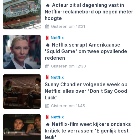
🔥
Acteur zit al dagenlang vast in
Netflix-reclamebord op negen meter
hoogte
Gisteren om 13:21
Netflix
🔥
Netflix schrapt Amerikaanse
'Squid Game' om twee opvallende
redenen
Gisteren om 12:30
Netflix
Sunny Chandler volgende week op
Netflix: alles over 'Don't Say Good
Luck'
Gisteren om 11:45
Netflix
🔥
Netflix-film weet kijkers ondanks
kritiek te verrassen: 'Eigenlijk best
leuk'