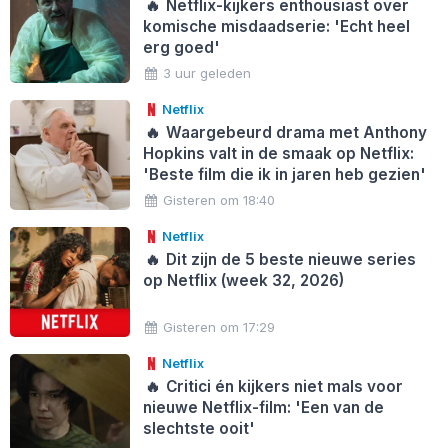
🔥
Netflix-kijkers enthousiast over
komische misdaadserie: 'Echt heel
erg goed'
3 uur geleden
Netflix
🔥
Waargebeurd drama met Anthony
Hopkins valt in de smaak op Netflix:
'Beste film die ik in jaren heb gezien'
Gisteren om 18:40
Netflix
🔥
Dit zijn de 5 beste nieuwe series
op Netflix (week 32, 2026)
Gisteren om 17:29
Netflix
🔥
Critici én kijkers niet mals voor
nieuwe Netflix-film: 'Een van de
slechtste ooit'