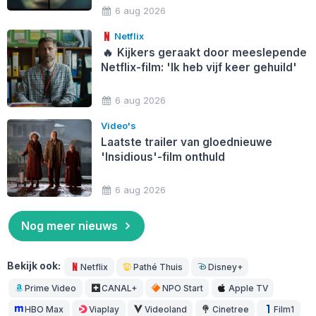
6 aug 2026
Netflix
🔥
Kijkers geraakt door meeslepende
Netflix-film: 'Ik heb vijf keer gehuild'
6 aug 2026
Video's
Laatste trailer van gloednieuwe
'Insidious'-film onthuld
6 aug 2026
Nog meer nieuws
Bekijk ook:
Netflix
Pathé Thuis
Disney+
Prime Video
CANAL+
NPO Start
Apple TV
HBO Max
Viaplay
Videoland
Cinetree
Film1