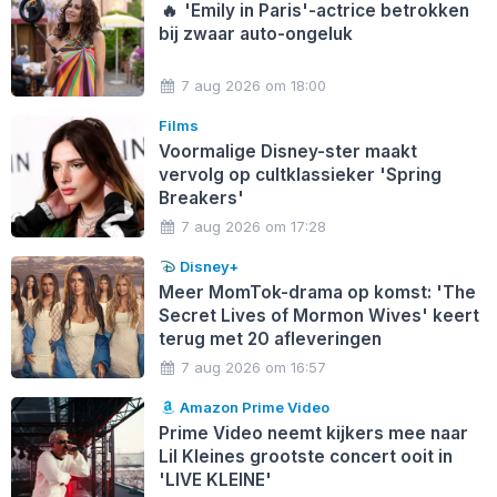
🔥
'Emily in Paris'-actrice betrokken
bij zwaar auto-ongeluk
7 aug 2026 om 18:00
Films
Voormalige Disney-ster maakt
vervolg op cultklassieker 'Spring
Breakers'
7 aug 2026 om 17:28
Disney+
Meer MomTok-drama op komst: 'The
Secret Lives of Mormon Wives' keert
terug met 20 afleveringen
7 aug 2026 om 16:57
Amazon Prime Video
Prime Video neemt kijkers mee naar
Lil Kleines grootste concert ooit in
'LIVE KLEINE'