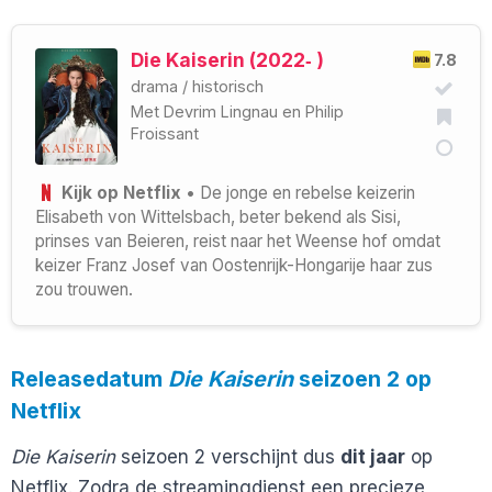
Die Kaiserin (2022‑ )
7.8
drama
/
historisch
Met
Devrim Lingnau
en
Philip
Froissant
Kijk op Netflix
• De jonge en rebelse keizerin
Elisabeth von Wittelsbach, beter bekend als Sisi,
prinses van Beieren, reist naar het Weense hof omdat
keizer Franz Josef van Oostenrijk-Hongarije haar zus
zou trouwen.
Releasedatum
Die Kaiserin
seizoen 2 op
Netflix
Die Kaiserin
seizoen 2 verschijnt dus
dit jaar
op
Netflix. Zodra de streamingdienst een precieze