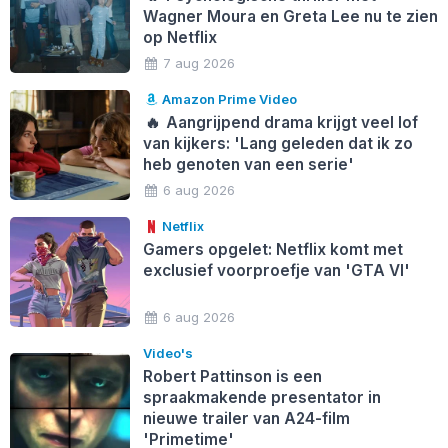
Wagner Moura en Greta Lee nu te zien
op Netflix
7 aug 2026
Amazon Prime Video
🔥
Aangrijpend drama krijgt veel lof
van kijkers: 'Lang geleden dat ik zo
heb genoten van een serie'
6 aug 2026
Netflix
Gamers opgelet: Netflix komt met
exclusief voorproefje van 'GTA VI'
6 aug 2026
Video's
Robert Pattinson is een
spraakmakende presentator in
nieuwe trailer van A24-film
'Primetime'