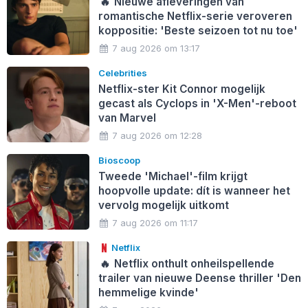
🔥
Nieuwe afleveringen van
romantische Netflix-serie veroveren
koppositie: 'Beste seizoen tot nu toe'
7 aug 2026 om 13:17
Celebrities
Netflix-ster Kit Connor mogelijk
gecast als Cyclops in 'X-Men'-reboot
van Marvel
7 aug 2026 om 12:28
Bioscoop
Tweede 'Michael'-film krijgt
hoopvolle update: dít is wanneer het
vervolg mogelijk uitkomt
7 aug 2026 om 11:17
Netflix
🔥
Netflix onthult onheilspellende
trailer van nieuwe Deense thriller 'Den
hemmelige kvinde'