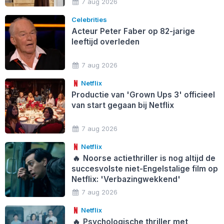
7 aug 2026
Celebrities
Acteur Peter Faber op 82-jarige
leeftijd overleden
7 aug 2026
Netflix
Productie van 'Grown Ups 3' officieel
van start gegaan bij Netflix
7 aug 2026
Netflix
🔥
Noorse actiethriller is nog altijd de
succesvolste niet-Engelstalige film op
Netflix: 'Verbazingwekkend'
7 aug 2026
Netflix
🔥
Psychologische thriller met