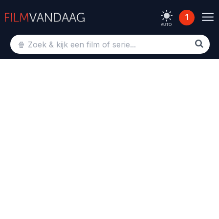
1
AUTO