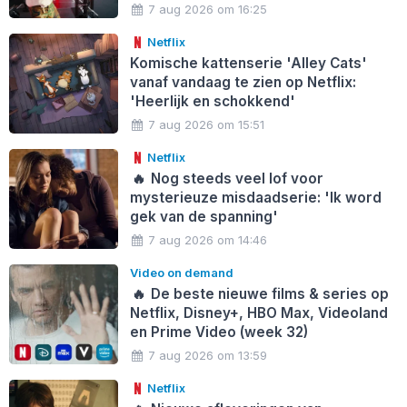
7 aug 2026 om 16:25
Netflix
Komische kattenserie 'Alley Cats'
vanaf vandaag te zien op Netflix:
'Heerlijk en schokkend'
7 aug 2026 om 15:51
Netflix
🔥
Nog steeds veel lof voor
mysterieuze misdaadserie: 'Ik word
gek van de spanning'
7 aug 2026 om 14:46
Video on demand
🔥
De beste nieuwe films & series op
Netflix, Disney+, HBO Max, Videoland
en Prime Video (week 32)
7 aug 2026 om 13:59
Netflix