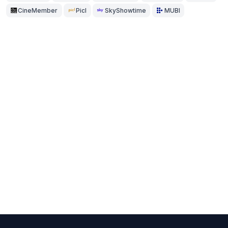
CineMember
Picl
SkyShowtime
MUBI