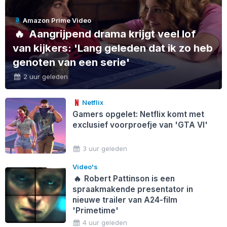
Amazon Prime Video
🔥
Aangrijpend drama krijgt veel lof
van kijkers: 'Lang geleden dat ik zo heb
genoten van een serie'
2 uur geleden
Netflix
Gamers opgelet: Netflix komt met
exclusief voorproefje van 'GTA VI'
3 uur geleden
Video's
🔥
Robert Pattinson is een
spraakmakende presentator in
nieuwe trailer van A24-film
'Primetime'
4 uur geleden