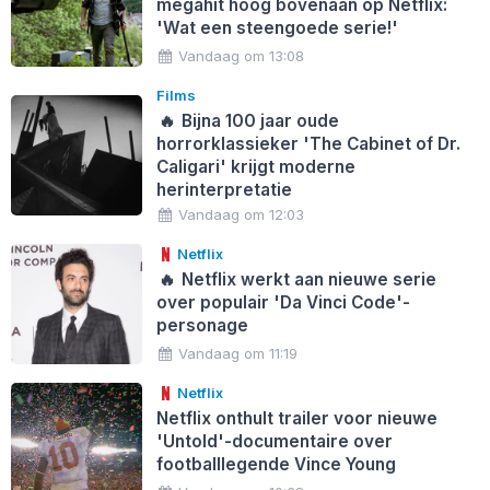
megahit hoog bovenaan op Netflix:
'Wat een steengoede serie!'
Vandaag om 13:08
Films
🔥
Bijna 100 jaar oude
horrorklassieker 'The Cabinet of Dr.
Caligari' krijgt moderne
herinterpretatie
Vandaag om 12:03
Netflix
🔥
Netflix werkt aan nieuwe serie
over populair 'Da Vinci Code'-
personage
Vandaag om 11:19
Netflix
Netflix onthult trailer voor nieuwe
'Untold'-documentaire over
footballlegende Vince Young