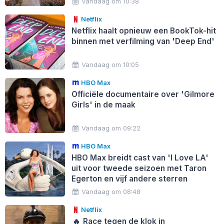
Vandaag om 10:38
Netflix
Netflix haalt opnieuw een BookTok-hit
binnen met verfilming van 'Deep End'
Vandaag om 10:05
HBO Max
Officiële documentaire over 'Gilmore
Girls' in de maak
Vandaag om 09:22
HBO Max
HBO Max breidt cast van 'I Love LA'
uit voor tweede seizoen met Taron
Egerton en vijf andere sterren
Vandaag om 08:48
Netflix
🔥
Race tegen de klok in