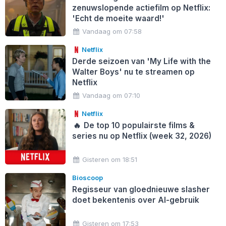
zenuwslopende actiefilm op Netflix:
'Echt de moeite waard!'
Vandaag om 07:58
Netflix
Derde seizoen van 'My Life with the
Walter Boys' nu te streamen op
Netflix
Vandaag om 07:10
Netflix
🔥
De top 10 populairste films &
series nu op Netflix (week 32, 2026)
Gisteren om 18:51
Bioscoop
Regisseur van gloednieuwe slasher
doet bekentenis over AI-gebruik
Gisteren om 17:53