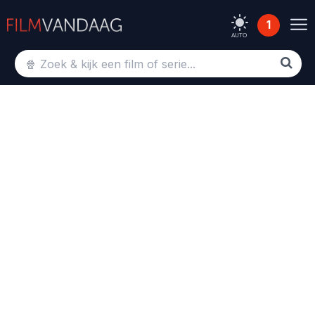
1
AUTO