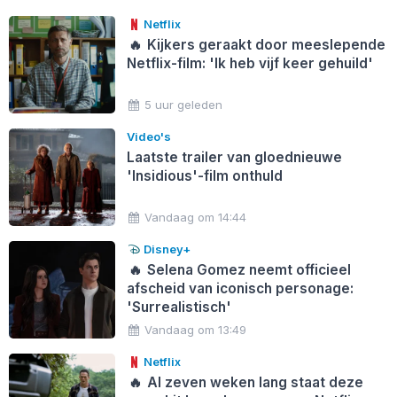
Netflix
🔥
Kijkers geraakt door meeslepende
Netflix-film: 'Ik heb vijf keer gehuild'
5 uur geleden
Video's
Laatste trailer van gloednieuwe
'Insidious'-film onthuld
Vandaag om 14:44
Disney+
🔥
Selena Gomez neemt officieel
afscheid van iconisch personage:
'Surrealistisch'
Vandaag om 13:49
Netflix
🔥
Al zeven weken lang staat deze