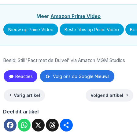
Meer
Amazon Prime Video
Nieuw op Prime Video
Beste films op Prime Video
Bes
Beeld: Still 'Pact met de Duivel' via Amazon MGM Studios
Reacties
Volg ons op Google Nieuws
Vorig artikel
Volgend artikel
Deel dit artikel
Facebook
WhatsApp
X
Threads
Deel