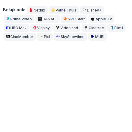
Bekijk ook:
Netflix
Pathé Thuis
Disney+
Prime Video
CANAL+
NPO Start
Apple TV
HBO Max
Viaplay
Videoland
Cinetree
Film1
CineMember
Picl
SkyShowtime
MUBI