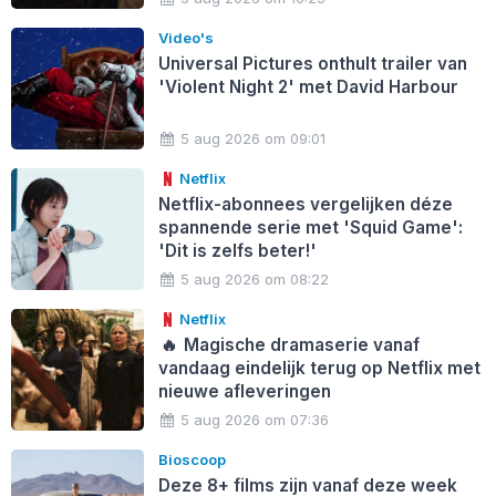
Video's
Universal Pictures onthult trailer van
'Violent Night 2' met David Harbour
5 aug 2026 om 09:01
Netflix
Netflix-abonnees vergelijken déze
spannende serie met 'Squid Game':
'Dit is zelfs beter!'
5 aug 2026 om 08:22
Netflix
🔥
Magische dramaserie vanaf
vandaag eindelijk terug op Netflix met
nieuwe afleveringen
5 aug 2026 om 07:36
Bioscoop
Deze 8+ films zijn vanaf deze week