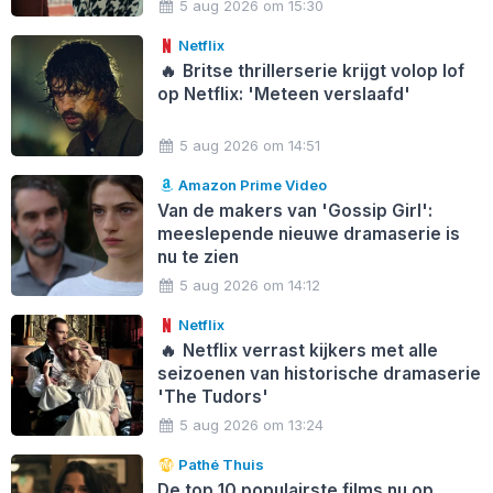
5 aug 2026 om 15:30
Netflix
🔥
Britse thrillerserie krijgt volop lof
op Netflix: 'Meteen verslaafd'
5 aug 2026 om 14:51
Amazon Prime Video
Van de makers van 'Gossip Girl':
meeslepende nieuwe dramaserie is
nu te zien
5 aug 2026 om 14:12
Netflix
🔥
Netflix verrast kijkers met alle
seizoenen van historische dramaserie
'The Tudors'
5 aug 2026 om 13:24
Pathé Thuis
De top 10 populairste films nu op