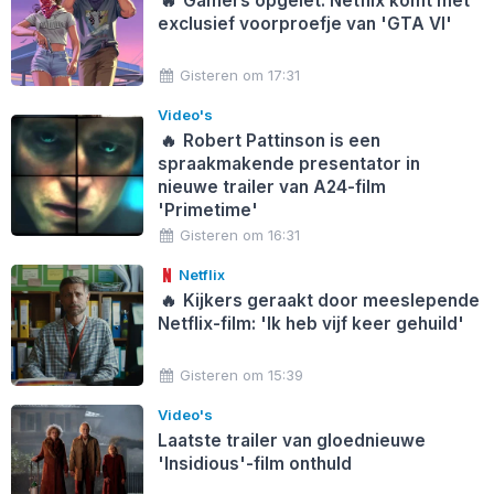
🔥
Gamers opgelet: Netflix komt met
exclusief voorproefje van 'GTA VI'
Gisteren om 17:31
Video's
🔥
Robert Pattinson is een
spraakmakende presentator in
nieuwe trailer van A24-film
'Primetime'
Gisteren om 16:31
Netflix
🔥
Kijkers geraakt door meeslepende
Netflix-film: 'Ik heb vijf keer gehuild'
Gisteren om 15:39
Video's
Laatste trailer van gloednieuwe
'Insidious'-film onthuld