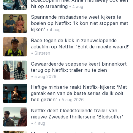
hit op streaming
• 4 aug
Spannende misdaadserie weet kijkers te
boeien op Netflix: 'Ik kon niet stoppen met
kijken'
• 4 aug
Race tegen de klok in zenuwslopende
actiefilm op Netflix: 'Echt de moeite waard!'
• Gisteren
Gewaardeerde soapserie keert binnenkort
terug op Netflix: trailer nu te zien
• 5 aug 2026
Heftige miniserie raakt Netflix-kijkers: 'Met
gemak een van de beste series die ik ooit
heb gezien'
• 5 aug 2026
Netflix deelt bloedstollende trailer van
nieuwe Zweedse thrillerserie 'Blodsoffer'
• 4 aug