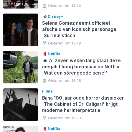
Gisteren om 14:44
Disney+
Selena Gomez neemt officieel
afscheid van iconisch personage:
'Surrealistisch'
Gisteren om 13:49
Netflix
🔥
Al zeven weken lang staat deze
megahit hoog bovenaan op Netflix:
'Wat een steengoede serie!'
Gisteren om 13:08
Films
Bijna 100 jaar oude horrorklassieker
'The Cabinet of Dr. Caligari' krijgt
moderne herinterpretatie
Gisteren om 12:03
Netflix