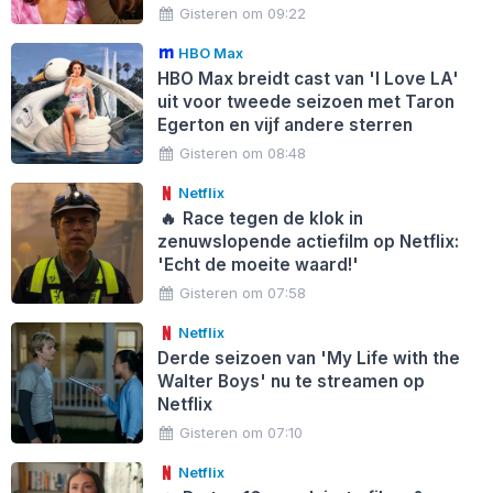
Gisteren om 09:22
HBO Max
HBO Max breidt cast van 'I Love LA'
uit voor tweede seizoen met Taron
Egerton en vijf andere sterren
Gisteren om 08:48
Netflix
🔥
Race tegen de klok in
zenuwslopende actiefilm op Netflix:
'Echt de moeite waard!'
Gisteren om 07:58
Netflix
Derde seizoen van 'My Life with the
Walter Boys' nu te streamen op
Netflix
Gisteren om 07:10
Netflix