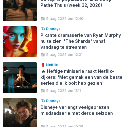
Pathé Thuis (week 32, 2026)
5 aug 2026 om 12:40
Disney+
Pikante dramaserie van Ryan Murphy
nu te zien: 'The Shards' vanaf
vandaag te streamen
5 aug 2026 om 12:01
Netflix
🔥
Heftige miniserie raakt Netflix-
kijkers: 'Met gemak een van de beste
series die ik ooit heb gezien'
5 aug 2026 om 11:11
Disney+
Disney+ verlengt veelgeprezen
misdaadserie met derde seizoen
5 aug 2026 om 10:25