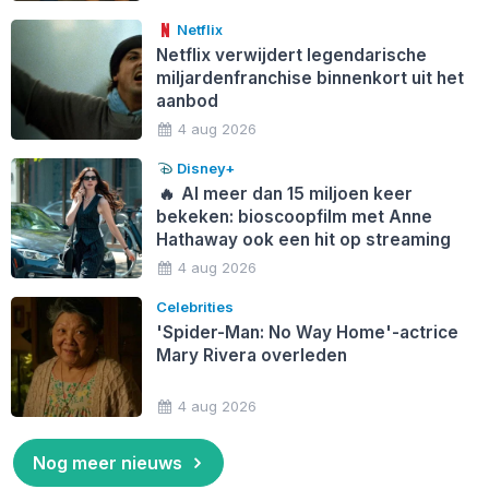
Netflix
Netflix verwijdert legendarische
miljardenfranchise binnenkort uit het
aanbod
4 aug 2026
Disney+
🔥
Al meer dan 15 miljoen keer
bekeken: bioscoopfilm met Anne
Hathaway ook een hit op streaming
4 aug 2026
Celebrities
'Spider-Man: No Way Home'-actrice
Mary Rivera overleden
4 aug 2026
Nog meer nieuws