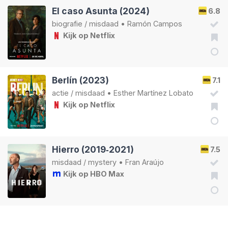
El caso Asunta (2024)
6.8
biografie
/
misdaad
•
Ramón Campos
Kijk op Netflix
Berlín (2023)
7.1
actie
/
misdaad
•
Esther Martínez Lobato
Kijk op Netflix
Hierro (2019‑2021)
7.5
misdaad
/
mystery
•
Fran Araújo
Kijk op HBO Max