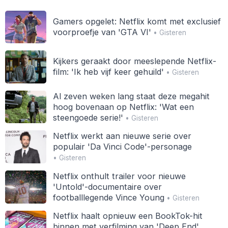
Gamers opgelet: Netflix komt met exclusief
voorproefje van 'GTA VI'
• Gisteren
Kijkers geraakt door meeslepende Netflix-
film: 'Ik heb vijf keer gehuild'
• Gisteren
Al zeven weken lang staat deze megahit
hoog bovenaan op Netflix: 'Wat een
steengoede serie!'
• Gisteren
Netflix werkt aan nieuwe serie over
populair 'Da Vinci Code'-personage
• Gisteren
Netflix onthult trailer voor nieuwe
'Untold'-documentaire over
footballlegende Vince Young
• Gisteren
Netflix haalt opnieuw een BookTok-hit
binnen met verfilming van 'Deep End'