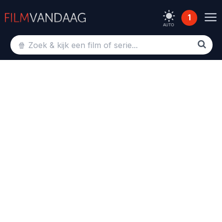
1
AUTO