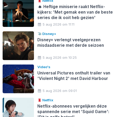
Netflix
🔥
Heftige miniserie raakt Netflix-
kijkers: 'Met gemak een van de beste
series die ik ooit heb gezien'
5 aug 2026 om 11:11
Disney+
Disney+ verlengt veelgeprezen
misdaadserie met derde seizoen
5 aug 2026 om 10:25
Video's
Universal Pictures onthult trailer van
'Violent Night 2' met David Harbour
5 aug 2026 om 09:01
Netflix
Netflix-abonnees vergelijken déze
spannende serie met 'Squid Game':