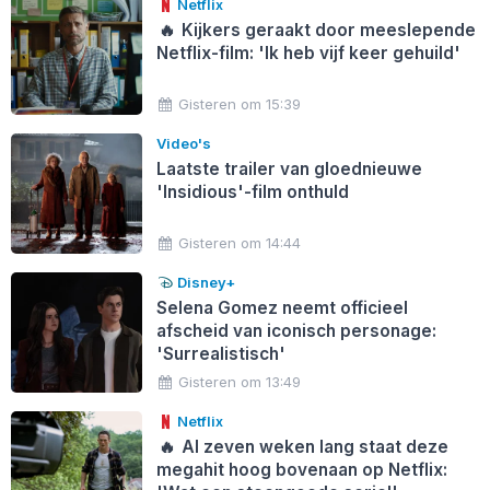
Netflix
🔥
Kijkers geraakt door meeslepende
Netflix-film: 'Ik heb vijf keer gehuild'
Gisteren om 15:39
Video's
Laatste trailer van gloednieuwe
'Insidious'-film onthuld
Gisteren om 14:44
Disney+
Selena Gomez neemt officieel
afscheid van iconisch personage:
'Surrealistisch'
Gisteren om 13:49
Netflix
🔥
Al zeven weken lang staat deze
megahit hoog bovenaan op Netflix: