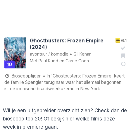
Ghostbusters: Frozen Empire
6.1
(2024)
avontuur
/
komedie
•
Gil Kenan
Met
Paul Rudd
en
Carrie Coon
10
Bioscooptijden
• In 'Ghostbusters: Frozen Empire' keert
de familie Spengler terug naar waar het allemaal begonnen
is: de iconische brandweerkazerne in New York.
Wil je een uitgebreider overzicht zien? Check dan de
bioscoop top 20
! Of bekijk
hier
welke films deze
week in première gaan.