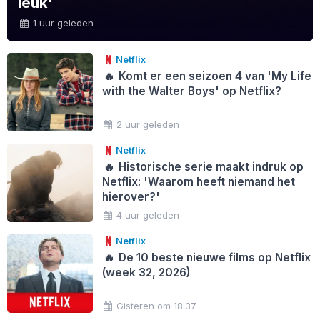
leuk'
1 uur geleden
Netflix
🔥
Komt er een seizoen 4 van 'My Life
with the Walter Boys' op Netflix?
2 uur geleden
Netflix
🔥
Historische serie maakt indruk op
Netflix: 'Waarom heeft niemand het
hierover?'
4 uur geleden
Netflix
🔥
De 10 beste nieuwe films op Netflix
(week 32, 2026)
Gisteren om 18:37