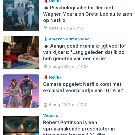
Netflix
🔥
Psychologische thriller met
Wagner Moura en Greta Lee nu te zien
op Netflix
Gisteren om 07:30
Amazon Prime Video
🔥
Aangrijpend drama krijgt veel lof
van kijkers: 'Lang geleden dat ik zo
heb genoten van een serie'
6 aug 2026 om 18:37
Netflix
Gamers opgelet: Netflix komt met
exclusief voorproefje van 'GTA VI'
6 aug 2026 om 17:31
Video's
Robert Pattinson is een
spraakmakende presentator in