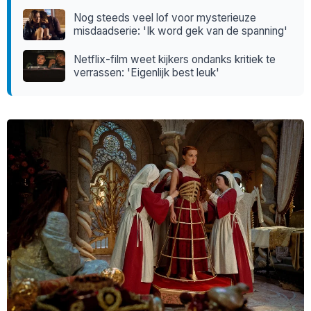
Nog steeds veel lof voor mysterieuze
misdaadserie: 'Ik word gek van de spanning'
Netflix-film weet kijkers ondanks kritiek te
verrassen: 'Eigenlijk best leuk'