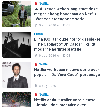
Netflix
🔥
Al zeven weken lang staat deze
megahit hoog bovenaan op Netflix:
'Wat een steengoede serie!'
6 aug 2026 om 13:08
Films
Bijna 100 jaar oude horrorklassieker
'The Cabinet of Dr. Caligari' krijgt
moderne herinterpretatie
6 aug 2026 om 12:03
Netflix
Netflix werkt aan nieuwe serie over
populair 'Da Vinci Code'-personage
6 aug 2026
Netflix
Netflix onthult trailer voor nieuwe
'Untold'-documentaire over