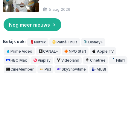
5 aug 2026
Nog meer nieuws
Bekijk ook:
Netflix
Pathé Thuis
Disney+
Prime Video
CANAL+
NPO Start
Apple TV
HBO Max
Viaplay
Videoland
Cinetree
Film1
CineMember
Picl
SkyShowtime
MUBI