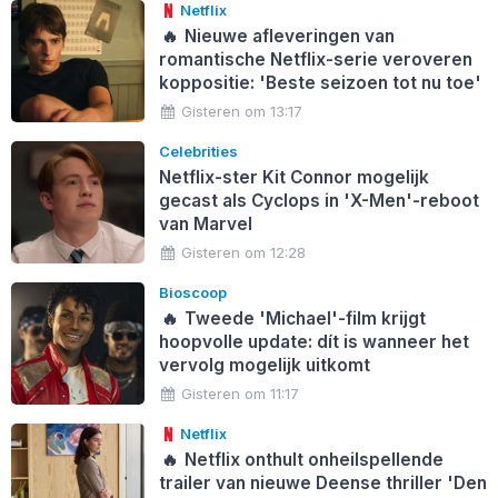
Netflix
🔥
Nieuwe afleveringen van
romantische Netflix-serie veroveren
koppositie: 'Beste seizoen tot nu toe'
Gisteren om 13:17
Celebrities
Netflix-ster Kit Connor mogelijk
gecast als Cyclops in 'X-Men'-reboot
van Marvel
Gisteren om 12:28
Bioscoop
🔥
Tweede 'Michael'-film krijgt
hoopvolle update: dít is wanneer het
vervolg mogelijk uitkomt
Gisteren om 11:17
Netflix
🔥
Netflix onthult onheilspellende
trailer van nieuwe Deense thriller 'Den