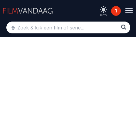
1
AUTO