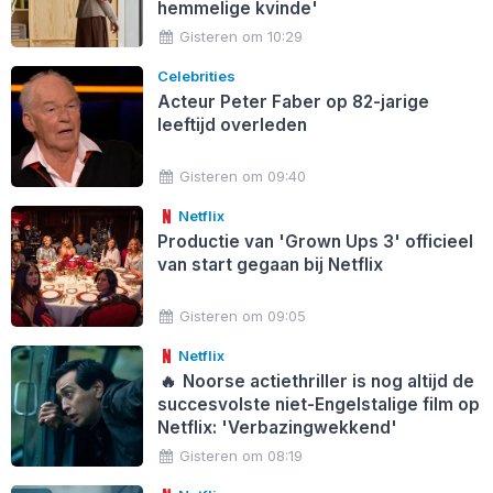
hemmelige kvinde'
Gisteren om 10:29
Celebrities
Acteur Peter Faber op 82-jarige
leeftijd overleden
Gisteren om 09:40
Netflix
Productie van 'Grown Ups 3' officieel
van start gegaan bij Netflix
Gisteren om 09:05
Netflix
🔥
Noorse actiethriller is nog altijd de
succesvolste niet-Engelstalige film op
Netflix: 'Verbazingwekkend'
Gisteren om 08:19