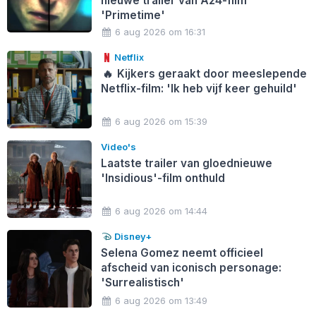
nieuwe trailer van A24-film
'Primetime'
6 aug 2026 om 16:31
Netflix
🔥
Kijkers geraakt door meeslepende
Netflix-film: 'Ik heb vijf keer gehuild'
6 aug 2026 om 15:39
Video's
Laatste trailer van gloednieuwe
'Insidious'-film onthuld
6 aug 2026 om 14:44
Disney+
Selena Gomez neemt officieel
afscheid van iconisch personage:
'Surrealistisch'
6 aug 2026 om 13:49