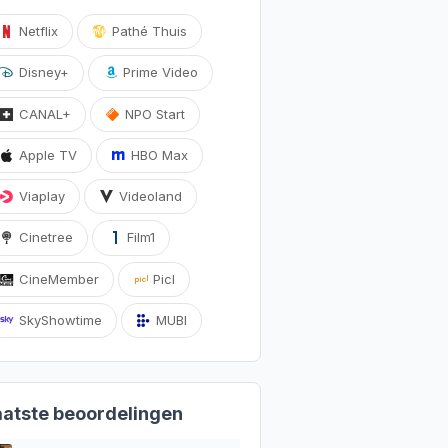
Netflix
Pathé Thuis
Disney+
Prime Video
CANAL+
NPO Start
Apple TV
HBO Max
Viaplay
Videoland
Cinetree
Film1
CineMember
Picl
SkyShowtime
MUBI
aatste beoordelingen