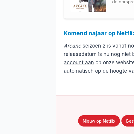
de oorspro
Komend najaar op Netfli
Arcane
seizoen 2 is vanaf
n
releasedatum is nu nog niet 
account aan
op onze website
automatisch op de hoogte v
Nieuw op Netflix
Best