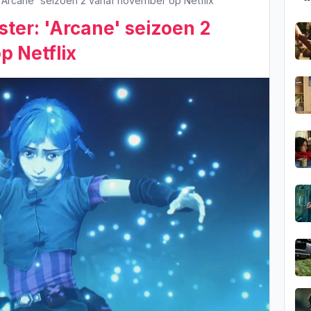
: 'Arcane' seizoen 2 vanaf november op Netflix
oster: 'Arcane' seizoen 2
 Netflix