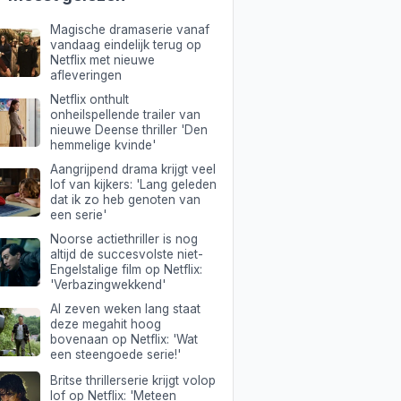
Magische dramaserie vanaf
vandaag eindelijk terug op
Netflix met nieuwe
afleveringen
Netflix onthult
onheilspellende trailer van
nieuwe Deense thriller 'Den
hemmelige kvinde'
Aangrijpend drama krijgt veel
lof van kijkers: 'Lang geleden
dat ik zo heb genoten van
een serie'
Noorse actiethriller is nog
altijd de succesvolste niet-
Engelstalige film op Netflix:
'Verbazingwekkend'
Al zeven weken lang staat
deze megahit hoog
bovenaan op Netflix: 'Wat
een steengoede serie!'
Britse thrillerserie krijgt volop
lof op Netflix: 'Meteen