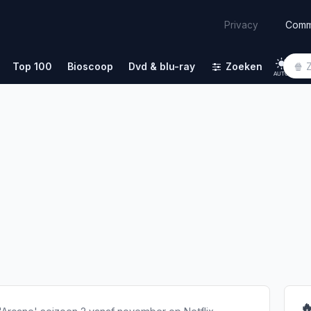
Comm
Privacy
Top 100
Bioscoop
Dvd & blu-ray
Zoeken
AUTO
