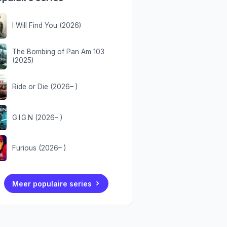
I Will Find You (2026)
The Bombing of Pan Am 103
(2025)
Ride or Die (2026– )
G.I.G.N (2026– )
Furious (2026– )
Meer populaire series