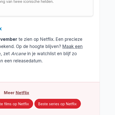
ng van twee iconische helden.
x
ovember
te zien op Netflix. Een precieze
bekend. Op de hoogte blijven?
Maak een
, zet
Arcane
in je watchlist en blijf zo
an een releasedatum.
Meer
Netflix
e films op Netflix
Beste series op Netflix