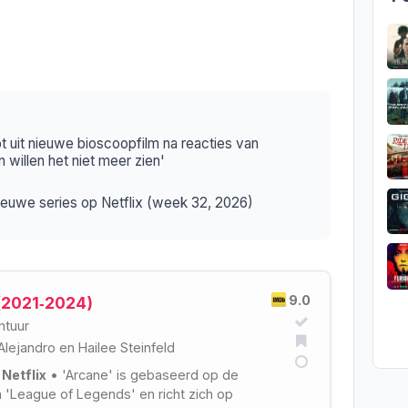
t uit nieuwe bioscoopfilm na reacties van
 willen het niet meer zien'
 nieuwe series op Netflix (week 32, 2026)
9.0
(2021‑2024)
ntuur
Alejandro
en
Hailee Steinfeld
 Netflix
• 'Arcane' is gebaseerd op de
 'League of Legends' en richt zich op