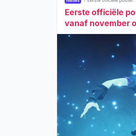
Eerste officiële poster
Nieuws
Eerste officiële p
vanaf november op