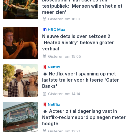
testpubliek: 'Mensen willen het niet
meer zien'
Gisteren om 16:01
HBO Max
Nieuwe details over seizoen 2
'Heated Rivalry' beloven groter
verhaal
Gisteren om 15:05
Netflix
🔥
Netflix voert spanning op met
laatste trailer voor hitserie 'Outer
Banks'
Gisteren om 14:14
Netflix
🔥
Acteur zit al dagenlang vast in
Netflix-reclamebord op negen meter
hoogte
Gisteren om 13:21