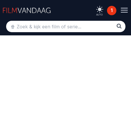
1
AUTO