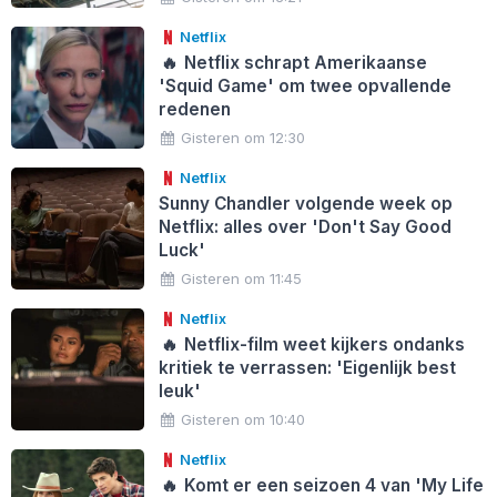
Netflix
🔥
Netflix schrapt Amerikaanse
'Squid Game' om twee opvallende
redenen
Gisteren om 12:30
Netflix
Sunny Chandler volgende week op
Netflix: alles over 'Don't Say Good
Luck'
Gisteren om 11:45
Netflix
🔥
Netflix-film weet kijkers ondanks
kritiek te verrassen: 'Eigenlijk best
leuk'
Gisteren om 10:40
Netflix
🔥
Komt er een seizoen 4 van 'My Life