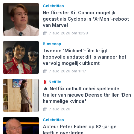
Celebrities
Netflix-ster Kit Connor mogelijk
gecast als Cyclops in 'X-Men'-reboot
van Marvel
7 aug 2026 om 12:28
Bioscoop
Tweede 'Michael'-film krijgt
hoopvolle update: dít is wanneer het
vervolg mogelijk uitkomt
7 aug 2026 om 11:17
Netflix
🔥
Netflix onthult onheilspellende
trailer van nieuwe Deense thriller 'Den
hemmelige kvinde'
7 aug 2026
Celebrities
Acteur Peter Faber op 82-jarige
leeftijd overleden