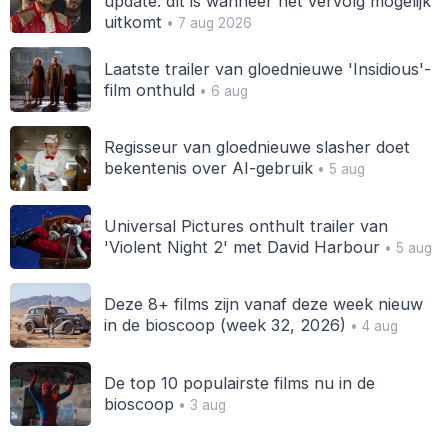
update: dít is wanneer het vervolg mogelijk
uitkomt
• 7 aug 2026
Laatste trailer van gloednieuwe 'Insidious'-
film onthuld
• 6 aug
Regisseur van gloednieuwe slasher doet
bekentenis over AI-gebruik
• 5 aug
Universal Pictures onthult trailer van
'Violent Night 2' met David Harbour
• 5 aug
Deze 8+ films zijn vanaf deze week nieuw
in de bioscoop (week 32, 2026)
• 4 aug
De top 10 populairste films nu in de
bioscoop
• 3 aug