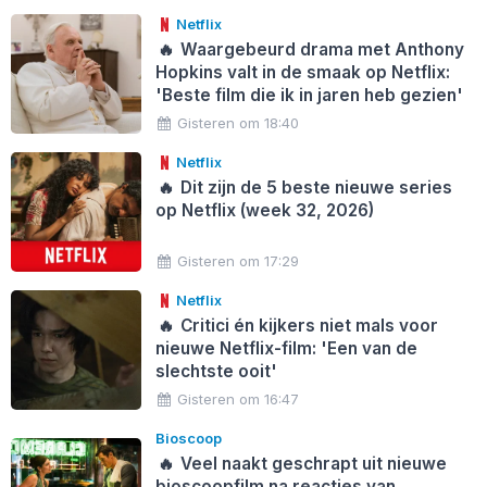
Netflix
🔥
Waargebeurd drama met Anthony
Hopkins valt in de smaak op Netflix:
'Beste film die ik in jaren heb gezien'
Gisteren om 18:40
Netflix
🔥
Dit zijn de 5 beste nieuwe series
op Netflix (week 32, 2026)
Gisteren om 17:29
Netflix
🔥
Critici én kijkers niet mals voor
nieuwe Netflix-film: 'Een van de
slechtste ooit'
Gisteren om 16:47
Bioscoop
🔥
Veel naakt geschrapt uit nieuwe
bioscoopfilm na reacties van