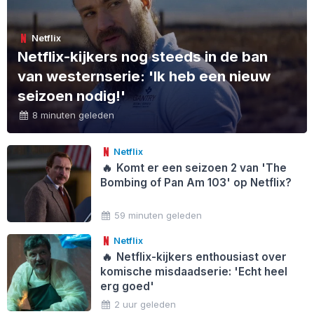
Netflix
Netflix-kijkers nog steeds in de ban
van westernserie: 'Ik heb een nieuw
seizoen nodig!'
8 minuten geleden
Netflix
🔥
Komt er een seizoen 2 van 'The
Bombing of Pan Am 103' op Netflix?
59 minuten geleden
Netflix
🔥
Netflix-kijkers enthousiast over
komische misdaadserie: 'Echt heel
erg goed'
2 uur geleden