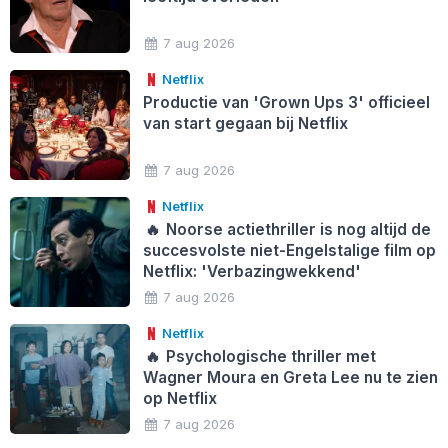
7 aug 2026
Netflix
Productie van 'Grown Ups 3' officieel
van start gegaan bij Netflix
7 aug 2026
Netflix
🔥
Noorse actiethriller is nog altijd de
succesvolste niet-Engelstalige film op
Netflix: 'Verbazingwekkend'
7 aug 2026
Netflix
🔥
Psychologische thriller met
Wagner Moura en Greta Lee nu te zien
op Netflix
7 aug 2026