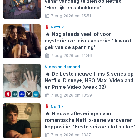
vanaf vandaag te zien op Netflix:
'Heerlijk en schokkend'
7 aug 2026 om 15:51
Netflix
🔥
Nog steeds veel lof voor
mysterieuze misdaadserie: 'Ik word
gek van de spanning'
7 aug 2026 om 14:46
Video on demand
🔥
De beste nieuwe films & series op
Netflix, Disney+, HBO Max, Videoland
en Prime Video (week 32)
7 aug 2026 om 13:59
Netflix
🔥
Nieuwe afleveringen van
romantische Netflix-serie veroveren
koppositie: 'Beste seizoen tot nu toe'
7 aug 2026 om 13:17