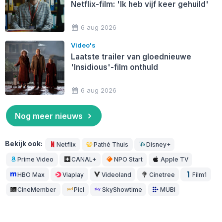
Netflix-film: 'Ik heb vijf keer gehuild'
6 aug 2026
Video's
Laatste trailer van gloednieuwe
'Insidious'-film onthuld
6 aug 2026
Nog meer nieuws
Bekijk ook:
Netflix
Pathé Thuis
Disney+
Prime Video
CANAL+
NPO Start
Apple TV
HBO Max
Viaplay
Videoland
Cinetree
Film1
CineMember
Picl
SkyShowtime
MUBI