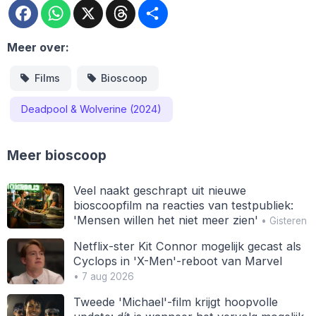
Facebook
WhatsApp
X
Threads
Deel
Meer over:
Films
Bioscoop
Deadpool & Wolverine (2024)
Meer bioscoop
Veel naakt geschrapt uit nieuwe
bioscoopfilm na reacties van testpubliek:
'Mensen willen het niet meer zien'
• Gisteren
Netflix-ster Kit Connor mogelijk gecast als
Cyclops in 'X-Men'-reboot van Marvel
• 7 aug 2026
Tweede 'Michael'-film krijgt hoopvolle