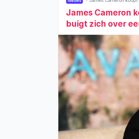
James Cameron koopt bo
Nieuws
James Cameron ko
buigt zich over ee