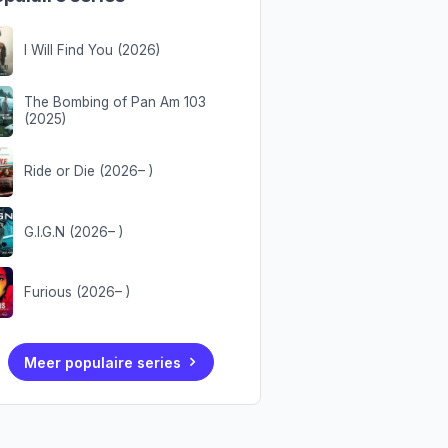
I Will Find You (2026)
The Bombing of Pan Am 103
(2025)
Ride or Die (2026– )
G.I.G.N (2026– )
Furious (2026– )
Meer populaire series