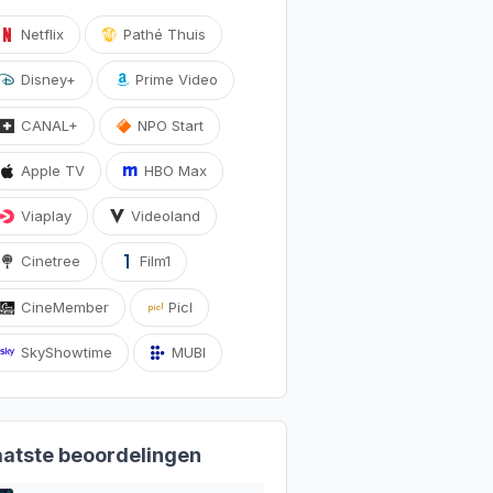
Netflix
Pathé Thuis
Disney+
Prime Video
CANAL+
NPO Start
Apple TV
HBO Max
Viaplay
Videoland
Cinetree
Film1
CineMember
Picl
SkyShowtime
MUBI
aatste beoordelingen