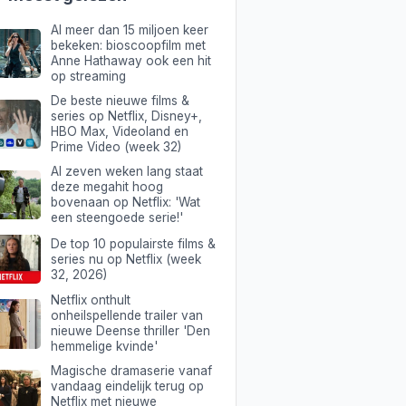
Al meer dan 15 miljoen keer
bekeken: bioscoopfilm met
Anne Hathaway ook een hit
op streaming
De beste nieuwe films &
series op Netflix, Disney+,
HBO Max, Videoland en
Prime Video (week 32)
Al zeven weken lang staat
deze megahit hoog
bovenaan op Netflix: 'Wat
een steengoede serie!'
De top 10 populairste films &
series nu op Netflix (week
32, 2026)
Netflix onthult
onheilspellende trailer van
nieuwe Deense thriller 'Den
hemmelige kvinde'
Magische dramaserie vanaf
vandaag eindelijk terug op
Netflix met nieuwe