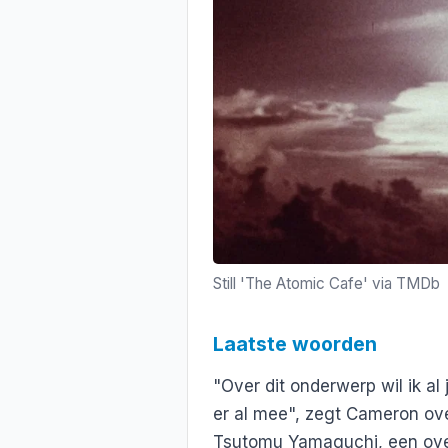
Still 'The Atomic Cafe' via TMDb
Laatste woorden
"Over dit onderwerp wil ik al 
er al mee", zegt Cameron ov
Tsutomu Yamaguchi, een ove