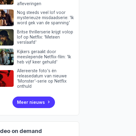
afleveringen
Nog steeds veel lof voor
mysterieuze misdaadserie: 'Ik
word gek van de spanning'
Britse thrillerserie krijgt volop
lof op Netflix: 'Meteen
verslaafd'
Kijkers geraakt door
meeslepende Netflix-film: 'Ik
heb vijf keer gehuild'
Allereerste foto's én
releasedatum van nieuwe
'Monster'-serie op Netflix
onthuld
Meer nieuws
ideo on demand