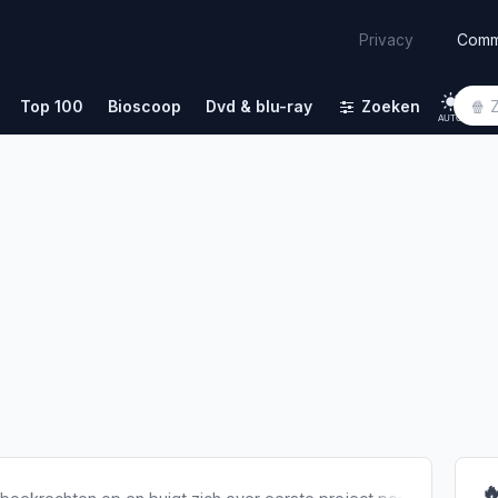
Comm
Privacy
Top 100
Bioscoop
Dvd & blu-ray
Zoeken
AUTO
