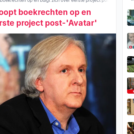
ekrechten op en buigt zich over eerste project post-'Avatar'
opt boekrechten op en
rste project post-'Avatar'