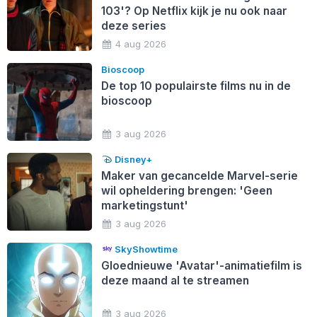
103'? Op Netflix kijk je nu ook naar
deze series
4 aug 2026
Bioscoop
De top 10 populairste films nu in de
bioscoop
3 aug 2026
Disney+
Maker van gecancelde Marvel-serie
wil opheldering brengen: 'Geen
marketingstunt'
3 aug 2026
SkyShowtime
Gloednieuwe 'Avatar'-animatiefilm is
deze maand al te streamen
3 aug 2026