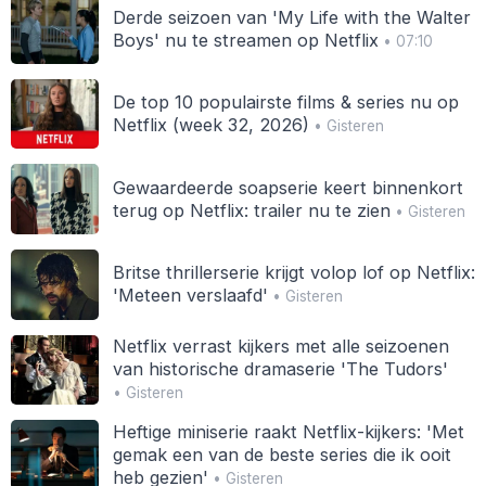
Derde seizoen van 'My Life with the Walter
Boys' nu te streamen op Netflix
• 07:10
De top 10 populairste films & series nu op
Netflix (week 32, 2026)
• Gisteren
Gewaardeerde soapserie keert binnenkort
terug op Netflix: trailer nu te zien
• Gisteren
Britse thrillerserie krijgt volop lof op Netflix:
'Meteen verslaafd'
• Gisteren
Netflix verrast kijkers met alle seizoenen
van historische dramaserie 'The Tudors'
• Gisteren
Heftige miniserie raakt Netflix-kijkers: 'Met
gemak een van de beste series die ik ooit
heb gezien'
• Gisteren