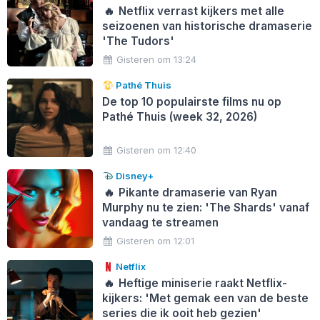
🔥
Netflix verrast kijkers met alle
seizoenen van historische dramaserie
'The Tudors'
Gisteren om 13:24
Pathé Thuis
De top 10 populairste films nu op
Pathé Thuis (week 32, 2026)
Gisteren om 12:40
Disney+
🔥
Pikante dramaserie van Ryan
Murphy nu te zien: 'The Shards' vanaf
vandaag te streamen
Gisteren om 12:01
Netflix
🔥
Heftige miniserie raakt Netflix-
kijkers: 'Met gemak een van de beste
series die ik ooit heb gezien'