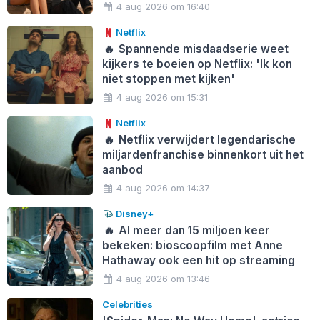
4 aug 2026 om 16:40
Netflix
🔥
Spannende misdaadserie weet
kijkers te boeien op Netflix: 'Ik kon
niet stoppen met kijken'
4 aug 2026 om 15:31
Netflix
🔥
Netflix verwijdert legendarische
miljardenfranchise binnenkort uit het
aanbod
4 aug 2026 om 14:37
Disney+
🔥
Al meer dan 15 miljoen keer
bekeken: bioscoopfilm met Anne
Hathaway ook een hit op streaming
4 aug 2026 om 13:46
Celebrities