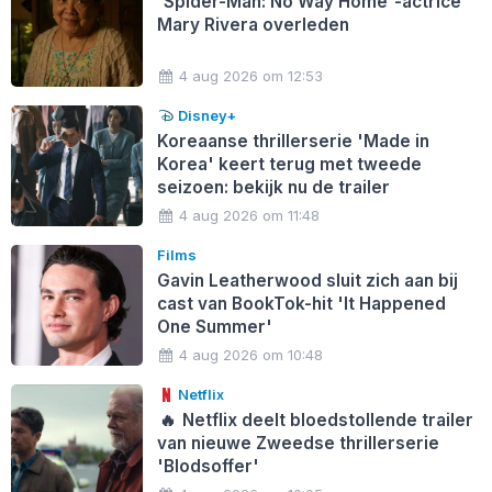
'Spider-Man: No Way Home'-actrice
Mary Rivera overleden
4 aug 2026 om 12:53
Disney+
Koreaanse thrillerserie 'Made in
Korea' keert terug met tweede
seizoen: bekijk nu de trailer
4 aug 2026 om 11:48
Films
Gavin Leatherwood sluit zich aan bij
cast van BookTok-hit 'It Happened
One Summer'
4 aug 2026 om 10:48
Netflix
🔥
Netflix deelt bloedstollende trailer
van nieuwe Zweedse thrillerserie
'Blodsoffer'