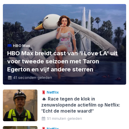
HBO Max
HBO Max breidt cast van 'I Love LA' uit
voor tweede seizoen met Taron
Egerton en vijf andere sterren
41 seconden geleden
Netflix
🔥
Race tegen de klok in
zenuwslopende actiefilm op Netflix:
'Echt de moeite waard!'
51 minuten geleden
Netflix