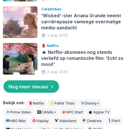
Celebrities
'Wicked'-ster Ariana Grande neemt
carrièrepauze vanwege overmatige
media-aandacht
3 aug 2026
Netflix
🔥
Netflix-abonnees nog steeds
verliefd op romantische film: 'Echt zo
mooi!'
3 aug 2026
Nog meer nieuws
Bekijk ook:
Netflix
Pathé Thuis
Disney+
Prime Video
CANAL+
NPO Start
Apple TV
HBO Max
Viaplay
Videoland
Cinetree
Film1