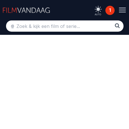
1
AUTO