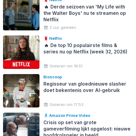
🔥
Derde seizoen van 'My Life with
the Walter Boys' nu te streamen op
Netflix
2 uur geleden
Netflix
🔥
De top 10 populairste films &
series nu op Netflix (week 32, 2026)
Gisteren om 18:51
Bioscoop
Regisseur van gloednieuwe slasher
doet bekentenis over AI-gebruik
Gisteren om 17:53
Amazon Prime Video
Crisis op set van grote
gameverfilming lijkt opgelost: nieuwe
hoofdrolspeler in beeld