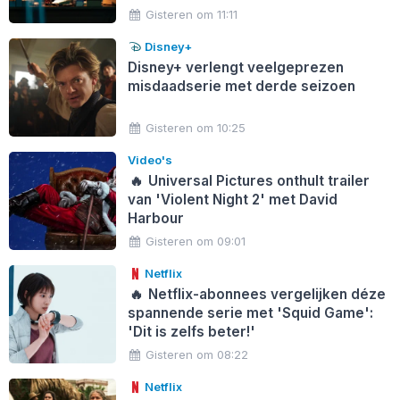
Gisteren om 11:11
Disney+
Disney+ verlengt veelgeprezen
misdaadserie met derde seizoen
Gisteren om 10:25
Video's
🔥
Universal Pictures onthult trailer
van 'Violent Night 2' met David
Harbour
Gisteren om 09:01
Netflix
🔥
Netflix-abonnees vergelijken déze
spannende serie met 'Squid Game':
'Dit is zelfs beter!'
Gisteren om 08:22
Netflix