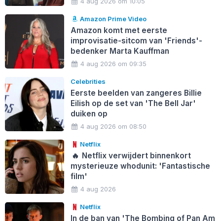
4 aug 2026 om 10:05
Amazon Prime Video
Amazon komt met eerste
improvisatie-sitcom van 'Friends'-
bedenker Marta Kauffman
4 aug 2026 om 09:35
Celebrities
Eerste beelden van zangeres Billie
Eilish op de set van 'The Bell Jar'
duiken op
4 aug 2026 om 08:50
Netflix
🔥
Netflix verwijdert binnenkort
mysterieuze whodunit: 'Fantastische
film'
4 aug 2026
Netflix
In de ban van 'The Bombing of Pan Am