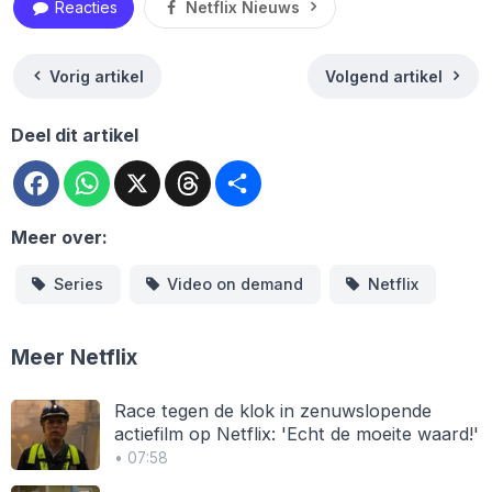
Reacties
Netflix Nieuws
Vorig artikel
Volgend artikel
Deel dit artikel
Facebook
WhatsApp
X
Threads
Deel
Meer over:
Series
Video on demand
Netflix
Meer Netflix
Race tegen de klok in zenuwslopende
actiefilm op Netflix: 'Echt de moeite waard!'
• 07:58