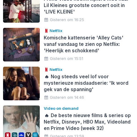
Lil Kleines grootste concert ooit in
'LIVE KLEINE'
Gisteren om 16:25
Netflix
Komische kattenserie 'Alley Cats'
vanaf vandaag te zien op Netflix:
'Heerlijk en schokkend'
Gisteren om 15:51
Netflix
🔥
Nog steeds veel lof voor
mysterieuze misdaadserie: 'Ik word
gek van de spanning'
Gisteren om 14:46
Video on demand
🔥
De beste nieuwe films & series op
Netflix, Disney+, HBO Max, Videoland
en Prime Video (week 32)
Gisteren om 13:59