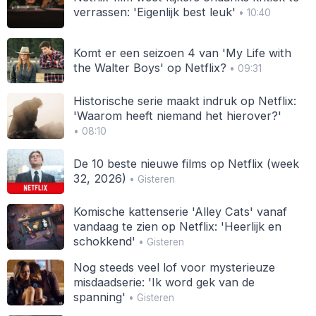
verrassen: 'Eigenlijk best leuk'
• 10:40
Komt er een seizoen 4 van 'My Life with
the Walter Boys' op Netflix?
• 09:31
Historische serie maakt indruk op Netflix:
'Waarom heeft niemand het hierover?'
• 08:10
De 10 beste nieuwe films op Netflix (week
32, 2026)
• Gisteren
Komische kattenserie 'Alley Cats' vanaf
vandaag te zien op Netflix: 'Heerlijk en
schokkend'
• Gisteren
Nog steeds veel lof voor mysterieuze
misdaadserie: 'Ik word gek van de
spanning'
• Gisteren