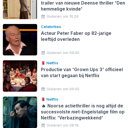
trailer van nieuwe Deense thriller 'Den
hemmelige kvinde'
Gisteren om 10:29
Celebrities
Acteur Peter Faber op 82-jarige
leeftijd overleden
Gisteren om 09:40
Netflix
Productie van 'Grown Ups 3' officieel
van start gegaan bij Netflix
Gisteren om 09:05
Netflix
🔥
Noorse actiethriller is nog altijd de
succesvolste niet-Engelstalige film op
Netflix: 'Verbazingwekkend'
Gisteren om 08:19