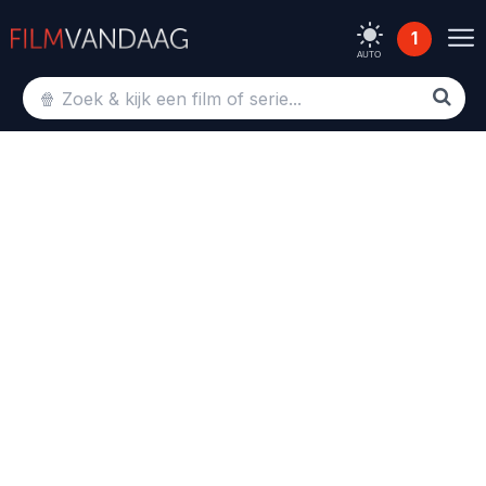
1
AUTO