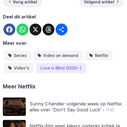
Vorig artikel
Volgend artikel
Deel dit artikel
Facebook
WhatsApp
X
Threads
Deel
Meer over:
Series
Video on demand
Netflix
Video's
Love is Blind (2020– )
Meer Netflix
Sunny Chandler volgende week op Netflix:
alles over 'Don't Say Good Luck'
• 11:45
Netflix-film weet kijkers ondanks kritiek te