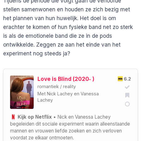
Tijdens de periode die volgt gaan de verloofde
stellen samenwonen en houden ze zich bezig met
het plannen van hun huwelijk. Het doel is om
erachter te komen of hun fysieke band net zo sterk
is als de emotionele band die ze in de pods
ontwikkelde. Zeggen ze aan het einde van het
experiment nog steeds ja?
Love is Blind (2020‑ )
6.2
romantiek
/
reality
Met
Nick Lachey
en
Vanessa
Lachey
Kijk op Netflix
• Nick en Vanessa Lachey
begeleiden dit sociale experiment waarin alleenstaande
mannen en vrouwen liefde zoeken en zich verloven
voordat ze elkaar ontmoeten.