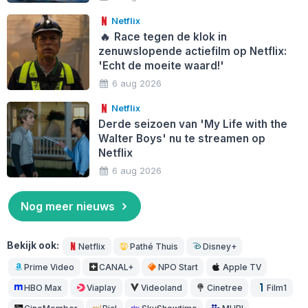
Netflix
🔥
Race tegen de klok in
zenuwslopende actiefilm op Netflix:
'Echt de moeite waard!'
6 aug 2026
Netflix
Derde seizoen van 'My Life with the
Walter Boys' nu te streamen op
Netflix
6 aug 2026
Nog meer nieuws
Bekijk ook:
Netflix
Pathé Thuis
Disney+
Prime Video
CANAL+
NPO Start
Apple TV
HBO Max
Viaplay
Videoland
Cinetree
Film1