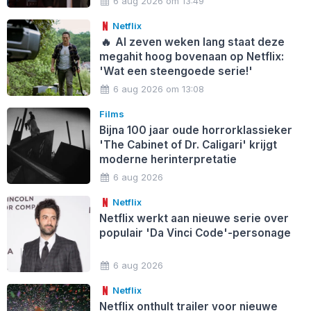
6 aug 2026 om 13:49
Netflix
🔥
Al zeven weken lang staat deze
megahit hoog bovenaan op Netflix:
'Wat een steengoede serie!'
6 aug 2026 om 13:08
Films
Bijna 100 jaar oude horrorklassieker
'The Cabinet of Dr. Caligari' krijgt
moderne herinterpretatie
6 aug 2026
Netflix
Netflix werkt aan nieuwe serie over
populair 'Da Vinci Code'-personage
6 aug 2026
Netflix
Netflix onthult trailer voor nieuwe