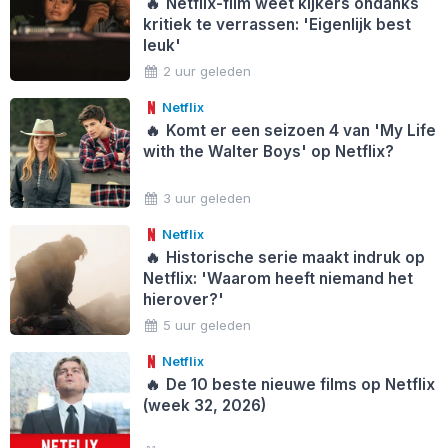
🔥
Netflix-film weet kijkers ondanks
kritiek te verrassen: 'Eigenlijk best
leuk'
2 uur geleden
Netflix
🔥
Komt er een seizoen 4 van 'My Life
with the Walter Boys' op Netflix?
3 uur geleden
Netflix
🔥
Historische serie maakt indruk op
Netflix: 'Waarom heeft niemand het
hierover?'
5 uur geleden
Netflix
🔥
De 10 beste nieuwe films op Netflix
(week 32, 2026)