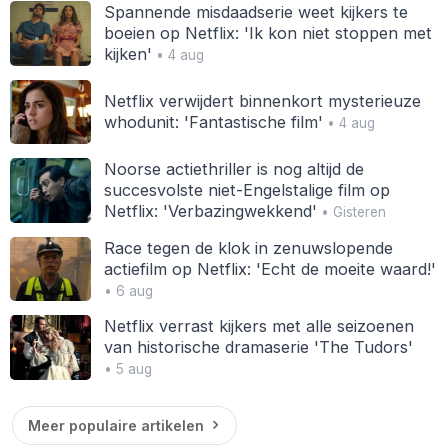
Spannende misdaadserie weet kijkers te
boeien op Netflix: 'Ik kon niet stoppen met
kijken'
• 4 aug
Netflix verwijdert binnenkort mysterieuze
whodunit: 'Fantastische film'
• 4 aug
Noorse actiethriller is nog altijd de
succesvolste niet-Engelstalige film op
Netflix: 'Verbazingwekkend'
• Gisteren
Race tegen de klok in zenuwslopende
actiefilm op Netflix: 'Echt de moeite waard!'
• 6 aug
Netflix verrast kijkers met alle seizoenen
van historische dramaserie 'The Tudors'
• 5 aug
Meer populaire artikelen