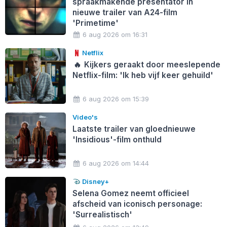
spraakmakende presentator in
nieuwe trailer van A24-film
'Primetime'
6 aug 2026 om 16:31
Netflix
🔥
Kijkers geraakt door meeslepende
Netflix-film: 'Ik heb vijf keer gehuild'
6 aug 2026 om 15:39
Video's
Laatste trailer van gloednieuwe
'Insidious'-film onthuld
6 aug 2026 om 14:44
Disney+
Selena Gomez neemt officieel
afscheid van iconisch personage:
'Surrealistisch'