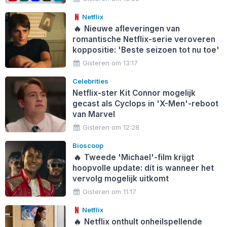
Netflix
🔥
Nieuwe afleveringen van
romantische Netflix-serie veroveren
koppositie: 'Beste seizoen tot nu toe'
Gisteren om 13:17
Celebrities
Netflix-ster Kit Connor mogelijk
gecast als Cyclops in 'X-Men'-reboot
van Marvel
Gisteren om 12:28
Bioscoop
🔥
Tweede 'Michael'-film krijgt
hoopvolle update: dít is wanneer het
vervolg mogelijk uitkomt
Gisteren om 11:17
Netflix
🔥
Netflix onthult onheilspellende