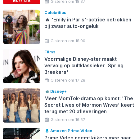
Gisteren om 18:37
Celebrities
🔥
'Emily in Paris'-actrice betrokken
bij zwaar auto-ongeluk
Gisteren om 18:00
Films
Voormalige Disney-ster maakt
vervolg op cultklassieker 'Spring
Breakers'
Gisteren om 17:28
Disney+
Meer MomTok-drama op komst: 'The
Secret Lives of Mormon Wives' keert
terug met 20 afleveringen
Gisteren om 16:57
Amazon Prime Video
Prime Video neemt kijkers mee naar