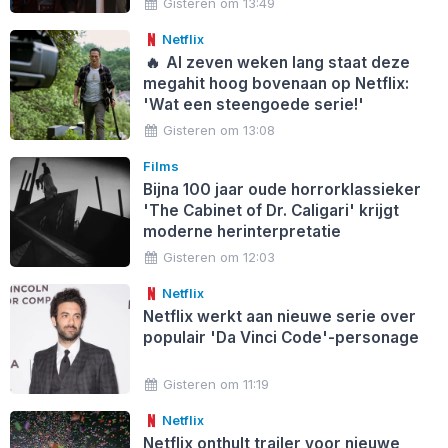
Gisteren om 13:49
Netflix
🔥
Al zeven weken lang staat deze
megahit hoog bovenaan op Netflix:
'Wat een steengoede serie!'
Gisteren om 13:08
Films
Bijna 100 jaar oude horrorklassieker
'The Cabinet of Dr. Caligari' krijgt
moderne herinterpretatie
Gisteren om 12:03
Netflix
Netflix werkt aan nieuwe serie over
populair 'Da Vinci Code'-personage
Gisteren om 11:19
Netflix
Netflix onthult trailer voor nieuwe