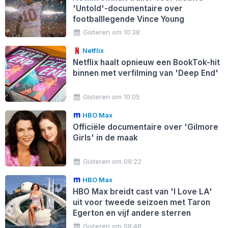
'Untold'-documentaire over
footballlegende Vince Young
Gisteren om 10:38
Netflix
Netflix haalt opnieuw een BookTok-hit
binnen met verfilming van 'Deep End'
Gisteren om 10:05
HBO Max
Officiële documentaire over 'Gilmore
Girls' in de maak
Gisteren om 09:22
HBO Max
HBO Max breidt cast van 'I Love LA'
uit voor tweede seizoen met Taron
Egerton en vijf andere sterren
Gisteren om 08:48