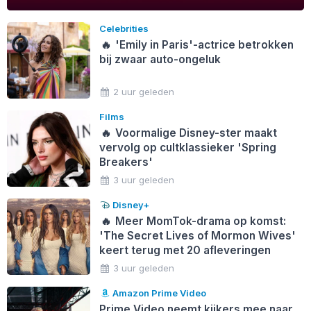
Celebrities
🔥
'Emily in Paris'-actrice betrokken
bij zwaar auto-ongeluk
2 uur geleden
Films
🔥
Voormalige Disney-ster maakt
vervolg op cultklassieker 'Spring
Breakers'
3 uur geleden
Disney+
🔥
Meer MomTok-drama op komst:
'The Secret Lives of Mormon Wives'
keert terug met 20 afleveringen
3 uur geleden
Amazon Prime Video
Prime Video neemt kijkers mee naar