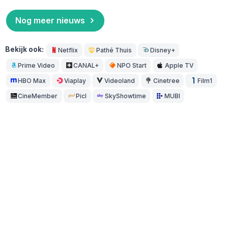
Nog meer nieuws
Bekijk ook:
Netflix
Pathé Thuis
Disney+
Prime Video
CANAL+
NPO Start
Apple TV
HBO Max
Viaplay
Videoland
Cinetree
Film1
CineMember
Picl
SkyShowtime
MUBI