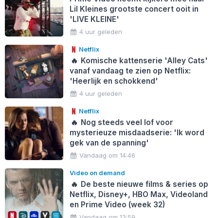
Lil Kleines grootste concert ooit in
'LIVE KLEINE'
4 uur geleden
Netflix
🔥
Komische kattenserie 'Alley Cats'
vanaf vandaag te zien op Netflix:
'Heerlijk en schokkend'
4 uur geleden
Netflix
🔥
Nog steeds veel lof voor
mysterieuze misdaadserie: 'Ik word
gek van de spanning'
Vandaag om 14:46
Video on demand
🔥
De beste nieuwe films & series op
Netflix, Disney+, HBO Max, Videoland
en Prime Video (week 32)
Vandaag om 13:59