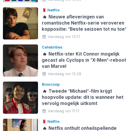
Netflix
🔥
Nieuwe afleveringen van
romantische Netflix-serie veroveren
koppositie: 'Beste seizoen tot nu toe'
Vandaag om 13:17
Celebrities
🔥
Netflix-ster Kit Connor mogelijk
gecast als Cyclops in 'X-Men'-reboot
van Marvel
Vandaag om 12:28
Bioscoop
🔥
Tweede 'Michael'-film krijgt
hoopvolle update: dít is wanneer het
vervolg mogelijk uitkomt
Vandaag om 11:17
Netflix
🔥
Netflix onthult onheilspellende