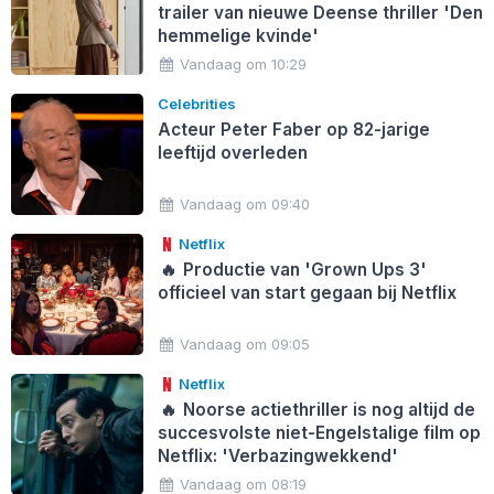
trailer van nieuwe Deense thriller 'Den
hemmelige kvinde'
Vandaag om 10:29
Celebrities
Acteur Peter Faber op 82-jarige
leeftijd overleden
Vandaag om 09:40
Netflix
🔥
Productie van 'Grown Ups 3'
officieel van start gegaan bij Netflix
Vandaag om 09:05
Netflix
🔥
Noorse actiethriller is nog altijd de
succesvolste niet-Engelstalige film op
Netflix: 'Verbazingwekkend'
Vandaag om 08:19