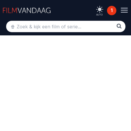
1
AUTO