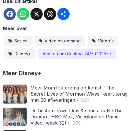
Deel dit artikel
Facebook
WhatsApp
X
Threads
Deel
Meer over:
Series
Video on demand
Video's
Disney+
Amsterdam Centraal 24/7 (2025– )
Meer Disney+
Meer MomTok-drama op komst: 'The
Secret Lives of Mormon Wives' keert terug
met 20 afleveringen
• 16:57
De beste nieuwe films & series op Netflix,
Disney+, HBO Max, Videoland en Prime
Video (week 32)
• 13:59