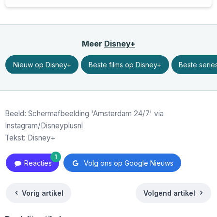
Meer
Disney+
Nieuw op Disney+
Beste films op Disney+
Beste serie
Beeld: Schermafbeelding 'Amsterdam 24/7' via
Instagram/Disneyplusnl
Tekst: Disney+
1
Reacties
Volg ons op Google Nieuws
Vorig artikel
Volgend artikel