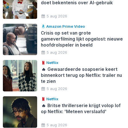
doet bekentenis over AI-gebruik
5 aug 2026
Amazon Prime Video
Crisis op set van grote
gameverfilming lijkt opgelost: nieuwe
hoofdrolspeler in beeld
5 aug 2026
Netflix
🔥
Gewaardeerde soapserie keert
binnenkort terug op Netflix: trailer nu
te zien
5 aug 2026
Netflix
🔥
Britse thrillerserie krijgt volop lof
op Netflix: 'Meteen verslaafd'
5 aug 2026