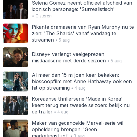
Selena Gomez neemt officieel afscheid van
iconisch personage: 'Surrealistisch'
• Gisteren
Pikante dramaserie van Ryan Murphy nu te
zien: 'The Shards' vanaf vandaag te
streamen
• 5 aug
Disney+ verlengt veelgeprezen
misdaadserie met derde seizoen
• 5 aug
Al meer dan 15 miljoen keer bekeken:
bioscoopfilm met Anne Hathaway ook een
hit op streaming
• 4 aug
Koreaanse thrillerserie 'Made in Korea'
keert terug met tweede seizoen: bekijk nu
de trailer
• 4 aug
Maker van gecancelde Marvel-serie wil
opheldering brengen: 'Geen
marketingstunt'
• 3 aug