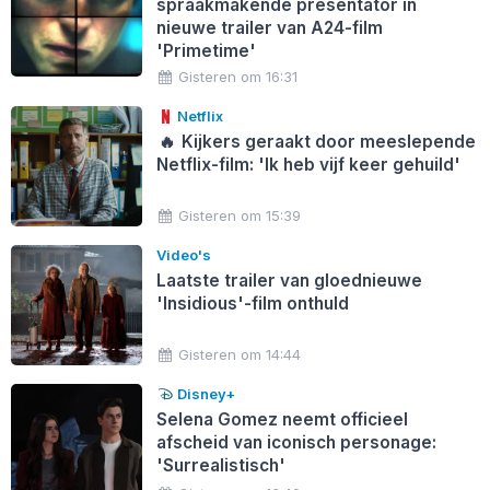
spraakmakende presentator in
nieuwe trailer van A24-film
'Primetime'
Gisteren om 16:31
Netflix
🔥
Kijkers geraakt door meeslepende
Netflix-film: 'Ik heb vijf keer gehuild'
Gisteren om 15:39
Video's
Laatste trailer van gloednieuwe
'Insidious'-film onthuld
Gisteren om 14:44
Disney+
Selena Gomez neemt officieel
afscheid van iconisch personage:
'Surrealistisch'