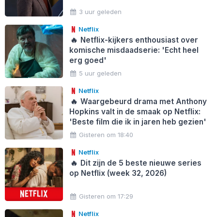
3 uur geleden
Netflix
🔥
Netflix-kijkers enthousiast over
komische misdaadserie: 'Echt heel
erg goed'
5 uur geleden
Netflix
🔥
Waargebeurd drama met Anthony
Hopkins valt in de smaak op Netflix:
'Beste film die ik in jaren heb gezien'
Gisteren om 18:40
Netflix
🔥
Dit zijn de 5 beste nieuwe series
op Netflix (week 32, 2026)
Gisteren om 17:29
Netflix