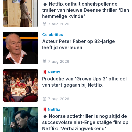
🔥
Netflix onthult onheilspellende
trailer van nieuwe Deense thriller 'Den
hemmelige kvinde'
7 aug 2026
Celebrities
Acteur Peter Faber op 82-jarige
leeftijd overleden
7 aug 2026
Netflix
Productie van 'Grown Ups 3' officieel
van start gegaan bij Netflix
7 aug 2026
Netflix
🔥
Noorse actiethriller is nog altijd de
succesvolste niet-Engelstalige film op
Netflix: 'Verbazingwekkend'