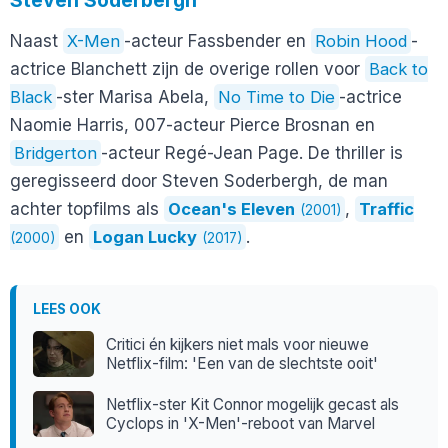
Naast
X-Men
-acteur Fassbender en
Robin Hood
-
actrice Blanchett zijn de overige rollen voor
Back to
Black
-ster Marisa Abela,
No Time to Die
-actrice
Naomie Harris, 007-acteur Pierce Brosnan en
Bridgerton
-acteur Regé-Jean Page. De thriller is
geregisseerd door Steven Soderbergh, de man
achter topfilms als
Ocean's Eleven
,
Traffic
(2001)
en
Logan Lucky
.
(2000)
(2017)
LEES OOK
Critici én kijkers niet mals voor nieuwe
Netflix-film: 'Een van de slechtste ooit'
Netflix-ster Kit Connor mogelijk gecast als
Cyclops in 'X-Men'-reboot van Marvel