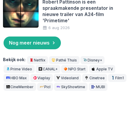
Robert Pattinson is een
spraakmakende presentator in
nieuwe trailer van A24-film
'Primetime'
6 aug 2026
Nog meer nieuws
Bekijk ook:
Netflix
Pathé Thuis
Disney+
Prime Video
CANAL+
NPO Start
Apple TV
HBO Max
Viaplay
Videoland
Cinetree
Film1
CineMember
Picl
SkyShowtime
MUBI