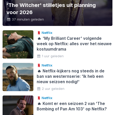
'The Witcher' stilletjes uit planning
voor 2026
37 minuten geleden
Netflix
🔥
'My Brilliant Career' volgende
week op Netflix: alles over het nieuwe
kostuumdrama
1 uur geleden
Netflix
🔥
Netflix-kijkers nog steeds in de
ban van westernserie: 'Ik heb een
nieuw seizoen nodig!'
2 uur geleden
Netflix
🔥
Komt er een seizoen 2 van 'The
Bombing of Pan Am 103' op Netflix?