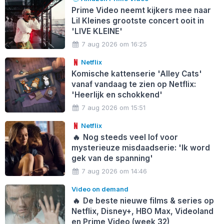
Prime Video neemt kijkers mee naar
Lil Kleines grootste concert ooit in
'LIVE KLEINE'
7 aug 2026 om 16:25
Netflix
Komische kattenserie 'Alley Cats'
vanaf vandaag te zien op Netflix:
'Heerlijk en schokkend'
7 aug 2026 om 15:51
Netflix
🔥
Nog steeds veel lof voor
mysterieuze misdaadserie: 'Ik word
gek van de spanning'
7 aug 2026 om 14:46
Video on demand
🔥
De beste nieuwe films & series op
Netflix, Disney+, HBO Max, Videoland
en Prime Video (week 32)