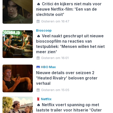
🔥
Critici én kijkers niet mals voor
nieuwe Netflix-film: 'Een van de
slechtste ooit'
Gisteren om 16:47
Bioscoop
🔥
Veel naakt geschrapt uit nieuwe
bioscoopfilm na reacties van
testpubliek: 'Mensen willen het niet
meer zien'
Gisteren om 16:01
HBO Max
Nieuwe details over seizoen 2
'Heated Rivalry' beloven groter
verhaal
Gisteren om 15:05
Netflix
🔥
Netflix voert spanning op met
laatste trailer voor hitserie 'Outer