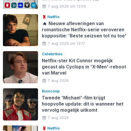
7 aug 2026 om 13:59
Netflix
🔥
Nieuwe afleveringen van
romantische Netflix-serie veroveren
koppositie: 'Beste seizoen tot nu toe'
7 aug 2026 om 13:17
Celebrities
Netflix-ster Kit Connor mogelijk
gecast als Cyclops in 'X-Men'-reboot
van Marvel
7 aug 2026
Bioscoop
Tweede 'Michael'-film krijgt
hoopvolle update: dít is wanneer het
vervolg mogelijk uitkomt
7 aug 2026
Netflix