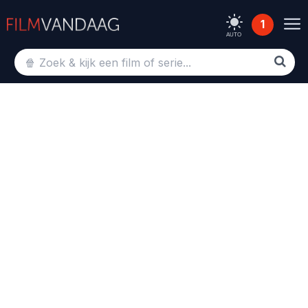
1
AUTO