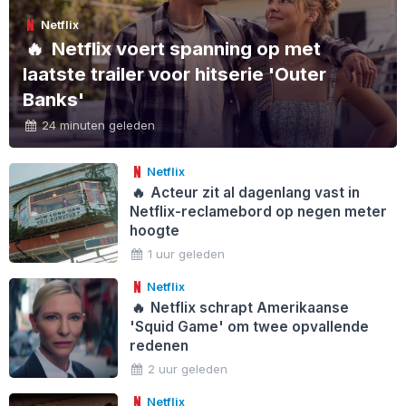
Netflix
🔥
Netflix voert spanning op met
laatste trailer voor hitserie 'Outer
Banks'
24 minuten geleden
Netflix
🔥
Acteur zit al dagenlang vast in
Netflix-reclamebord op negen meter
hoogte
1 uur geleden
Netflix
🔥
Netflix schrapt Amerikaanse
'Squid Game' om twee opvallende
redenen
2 uur geleden
Netflix