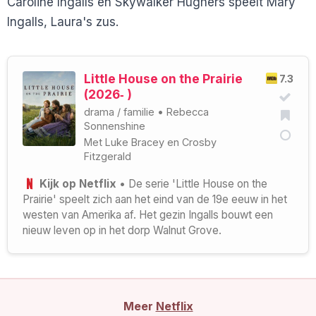
Caroline Ingalls en Skywalker Hughers speelt Mary
Ingalls, Laura's zus.
Little House on the Prairie
7.3
(2026‑ )
drama
/
familie
•
Rebecca
Sonnenshine
Met
Luke Bracey
en
Crosby
Fitzgerald
Kijk op Netflix
• De serie 'Little House on the
Prairie' speelt zich aan het eind van de 19e eeuw in het
westen van Amerika af. Het gezin Ingalls bouwt een
nieuw leven op in het dorp Walnut Grove.
Meer
Netflix