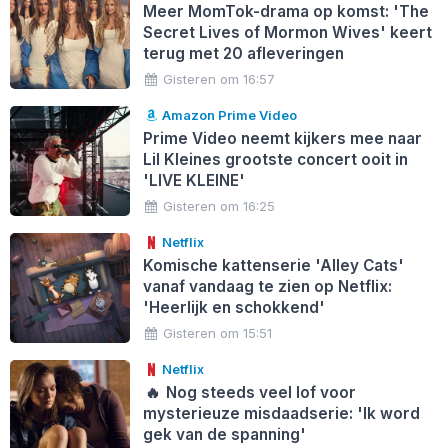
Meer MomTok-drama op komst: 'The
Secret Lives of Mormon Wives' keert
terug met 20 afleveringen
Gisteren om 16:57
Amazon Prime Video
Prime Video neemt kijkers mee naar
Lil Kleines grootste concert ooit in
'LIVE KLEINE'
Gisteren om 16:25
Netflix
Komische kattenserie 'Alley Cats'
vanaf vandaag te zien op Netflix:
'Heerlijk en schokkend'
Gisteren om 15:51
Netflix
🔥
Nog steeds veel lof voor
mysterieuze misdaadserie: 'Ik word
gek van de spanning'