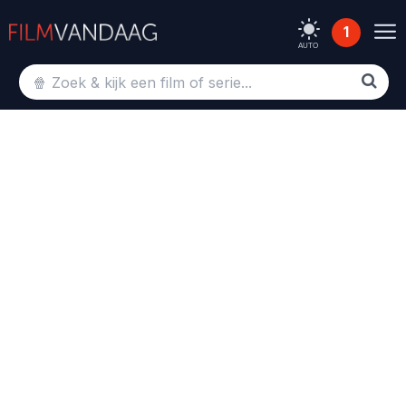
1
AUTO