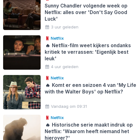
Sunny Chandler volgende week op
Netflix: alles over 'Don't Say Good
Luck'
3 uur geleden
Netflix
🔥
Netflix-film weet kijkers ondanks
kritiek te verrassen: 'Eigenlijk best
leuk'
4 uur geleden
Netflix
🔥
Komt er een seizoen 4 van 'My Life
with the Walter Boys' op Netflix?
Vandaag om 09:31
Netflix
🔥
Historische serie maakt indruk op
Netflix: 'Waarom heeft niemand het
hierover?'