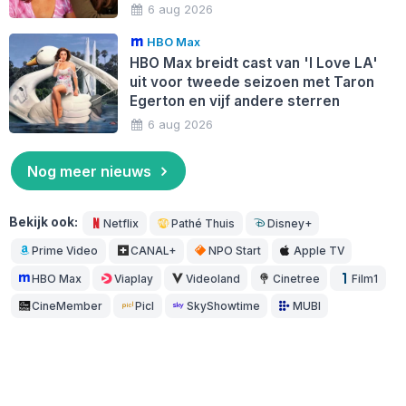
6 aug 2026
HBO Max
HBO Max breidt cast van 'I Love LA'
uit voor tweede seizoen met Taron
Egerton en vijf andere sterren
6 aug 2026
Nog meer nieuws
Bekijk ook:
Netflix
Pathé Thuis
Disney+
Prime Video
CANAL+
NPO Start
Apple TV
HBO Max
Viaplay
Videoland
Cinetree
Film1
CineMember
Picl
SkyShowtime
MUBI