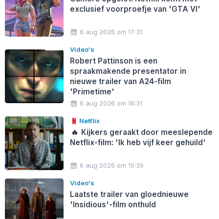
exclusief voorproefje van 'GTA VI'
6 aug 2026 om 17:31
Video's
Robert Pattinson is een
spraakmakende presentator in
nieuwe trailer van A24-film
'Primetime'
6 aug 2026 om 16:31
Netflix
🔥
Kijkers geraakt door meeslepende
Netflix-film: 'Ik heb vijf keer gehuild'
6 aug 2026 om 15:39
Video's
Laatste trailer van gloednieuwe
'Insidious'-film onthuld