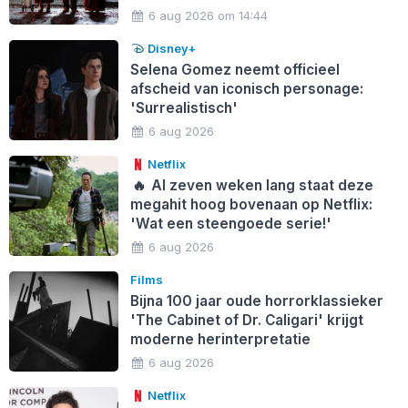
6 aug 2026 om 14:44
Disney+
Selena Gomez neemt officieel
afscheid van iconisch personage:
'Surrealistisch'
6 aug 2026
Netflix
🔥
Al zeven weken lang staat deze
megahit hoog bovenaan op Netflix:
'Wat een steengoede serie!'
6 aug 2026
Films
Bijna 100 jaar oude horrorklassieker
'The Cabinet of Dr. Caligari' krijgt
moderne herinterpretatie
6 aug 2026
Netflix