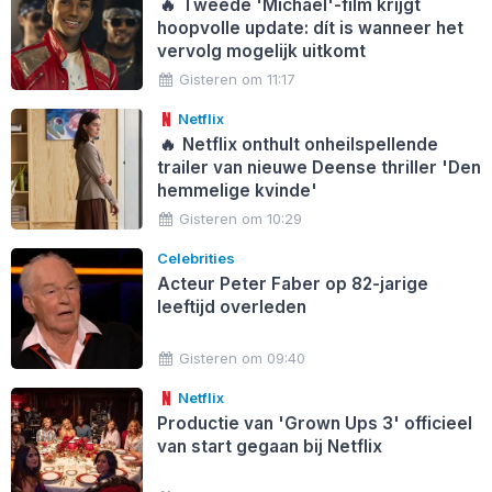
🔥
Tweede 'Michael'-film krijgt
hoopvolle update: dít is wanneer het
vervolg mogelijk uitkomt
Gisteren om 11:17
Netflix
🔥
Netflix onthult onheilspellende
trailer van nieuwe Deense thriller 'Den
hemmelige kvinde'
Gisteren om 10:29
Celebrities
Acteur Peter Faber op 82-jarige
leeftijd overleden
Gisteren om 09:40
Netflix
Productie van 'Grown Ups 3' officieel
van start gegaan bij Netflix