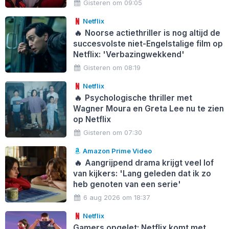
Gisteren om 09:05
Netflix
🔥
Noorse actiethriller is nog altijd de
succesvolste niet-Engelstalige film op
Netflix: 'Verbazingwekkend'
Gisteren om 08:19
Netflix
🔥
Psychologische thriller met
Wagner Moura en Greta Lee nu te zien
op Netflix
Gisteren om 07:30
Amazon Prime Video
🔥
Aangrijpend drama krijgt veel lof
van kijkers: 'Lang geleden dat ik zo
heb genoten van een serie'
6 aug 2026 om 18:37
Netflix
Gamers opgelet: Netflix komt met