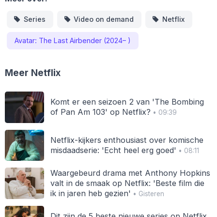
Series
Video on demand
Netflix
Avatar: The Last Airbender (2024– )
Meer Netflix
Komt er een seizoen 2 van 'The Bombing
of Pan Am 103' op Netflix?
• 09:39
Netflix-kijkers enthousiast over komische
misdaadserie: 'Echt heel erg goed'
• 08:11
Waargebeurd drama met Anthony Hopkins
valt in de smaak op Netflix: 'Beste film die
ik in jaren heb gezien'
• Gisteren
Dit zijn de 5 beste nieuwe series op Netflix