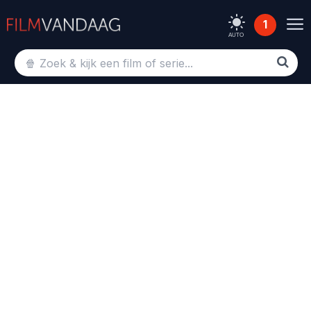
1
AUTO