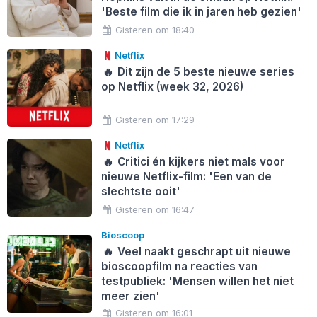
'Beste film die ik in jaren heb gezien'
Gisteren om 18:40
Netflix
🔥
Dit zijn de 5 beste nieuwe series
op Netflix (week 32, 2026)
Gisteren om 17:29
Netflix
🔥
Critici én kijkers niet mals voor
nieuwe Netflix-film: 'Een van de
slechtste ooit'
Gisteren om 16:47
Bioscoop
🔥
Veel naakt geschrapt uit nieuwe
bioscoopfilm na reacties van
testpubliek: 'Mensen willen het niet
meer zien'
Gisteren om 16:01