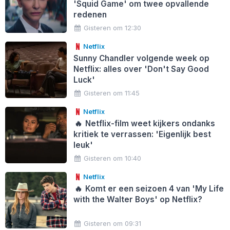
'Squid Game' om twee opvallende
redenen
Gisteren om 12:30
Netflix
Sunny Chandler volgende week op
Netflix: alles over 'Don't Say Good
Luck'
Gisteren om 11:45
Netflix
🔥
Netflix-film weet kijkers ondanks
kritiek te verrassen: 'Eigenlijk best
leuk'
Gisteren om 10:40
Netflix
🔥
Komt er een seizoen 4 van 'My Life
with the Walter Boys' op Netflix?
Gisteren om 09:31