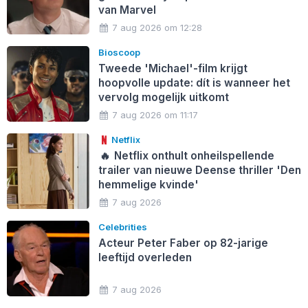
van Marvel
7 aug 2026 om 12:28
Bioscoop
Tweede 'Michael'-film krijgt
hoopvolle update: dít is wanneer het
vervolg mogelijk uitkomt
7 aug 2026 om 11:17
Netflix
🔥
Netflix onthult onheilspellende
trailer van nieuwe Deense thriller 'Den
hemmelige kvinde'
7 aug 2026
Celebrities
Acteur Peter Faber op 82-jarige
leeftijd overleden
7 aug 2026