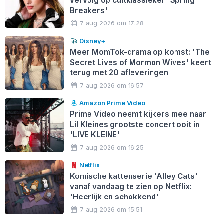
vervolg op cultklassieker 'Spring
Breakers'
7 aug 2026 om 17:28
Disney+
Meer MomTok-drama op komst: 'The
Secret Lives of Mormon Wives' keert
terug met 20 afleveringen
7 aug 2026 om 16:57
Amazon Prime Video
Prime Video neemt kijkers mee naar
Lil Kleines grootste concert ooit in
'LIVE KLEINE'
7 aug 2026 om 16:25
Netflix
Komische kattenserie 'Alley Cats'
vanaf vandaag te zien op Netflix:
'Heerlijk en schokkend'
7 aug 2026 om 15:51