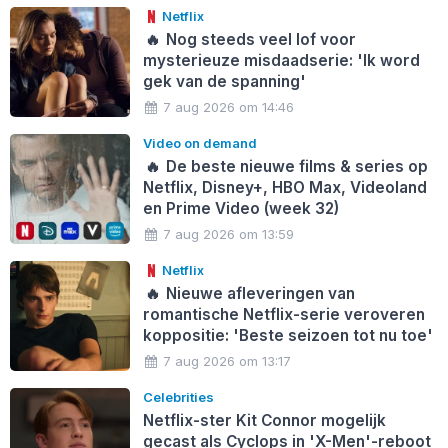
Netflix
🔥
Nog steeds veel lof voor
mysterieuze misdaadserie: 'Ik word
gek van de spanning'
7 aug 2026 om 14:46
Video on demand
🔥
De beste nieuwe films & series op
Netflix, Disney+, HBO Max, Videoland
en Prime Video (week 32)
7 aug 2026 om 13:59
Netflix
🔥
Nieuwe afleveringen van
romantische Netflix-serie veroveren
koppositie: 'Beste seizoen tot nu toe'
7 aug 2026 om 13:17
Celebrities
Netflix-ster Kit Connor mogelijk
gecast als Cyclops in 'X-Men'-reboot