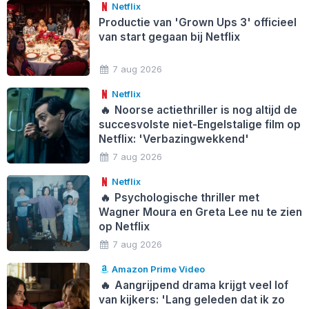
Netflix
Productie van 'Grown Ups 3' officieel
van start gegaan bij Netflix
7 aug 2026
Netflix
🔥
Noorse actiethriller is nog altijd de
succesvolste niet-Engelstalige film op
Netflix: 'Verbazingwekkend'
7 aug 2026
Netflix
🔥
Psychologische thriller met
Wagner Moura en Greta Lee nu te zien
op Netflix
7 aug 2026
Amazon Prime Video
🔥
Aangrijpend drama krijgt veel lof
van kijkers: 'Lang geleden dat ik zo