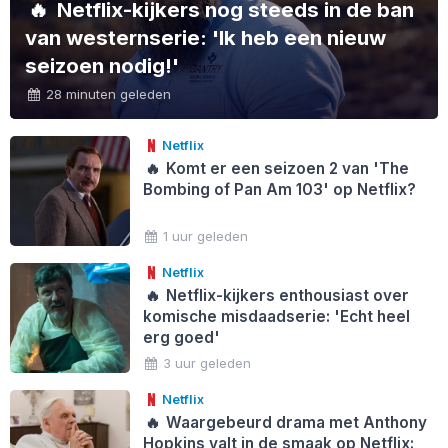
🔥
Netflix-kijkers nog steeds in de ban
van westernserie: 'Ik heb een nieuw
seizoen nodig!'
28 minuten geleden
Netflix
🔥
Komt er een seizoen 2 van 'The
Bombing of Pan Am 103' op Netflix?
1 uur geleden
Netflix
🔥
Netflix-kijkers enthousiast over
komische misdaadserie: 'Echt heel
erg goed'
3 uur geleden
Netflix
🔥
Waargebeurd drama met Anthony
Hopkins valt in de smaak op Netflix: