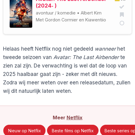
(2024‑ )
avontuur
/
komedie
•
Albert Kim
Met
Gordon Cormier
en
Kiawentiio
Helaas heeft Netflix nog niet gedeeld
wanneer
het
tweede seizoen van
Avatar: The Last Airbender
te
zien zal zijn. De verwachting is wel dat de loop van
2025 haalbaar gaat zijn - zeker met dít nieuws.
Zodra wij meer weten over een releasedatum, zullen
wij dit natuurlijk laten weten.
Meer
Netflix
Nieuw op Netflix
Beste films op Netflix
Beste series op