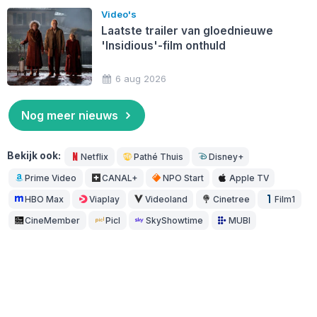
Video's
Laatste trailer van gloednieuwe
'Insidious'-film onthuld
6 aug 2026
Nog meer nieuws
Bekijk ook:
Netflix
Pathé Thuis
Disney+
Prime Video
CANAL+
NPO Start
Apple TV
HBO Max
Viaplay
Videoland
Cinetree
Film1
CineMember
Picl
SkyShowtime
MUBI