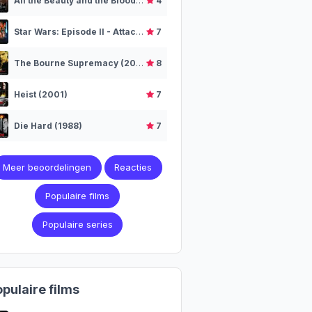
All the Beauty and the Bloodshed (2022)
4
Star Wars: Episode II - Attack of the Clones (2002)
7
The Bourne Supremacy (2004)
8
Heist (2001)
7
Die Hard (1988)
7
Meer beoordelingen
Reacties
Populaire films
Populaire series
pulaire films