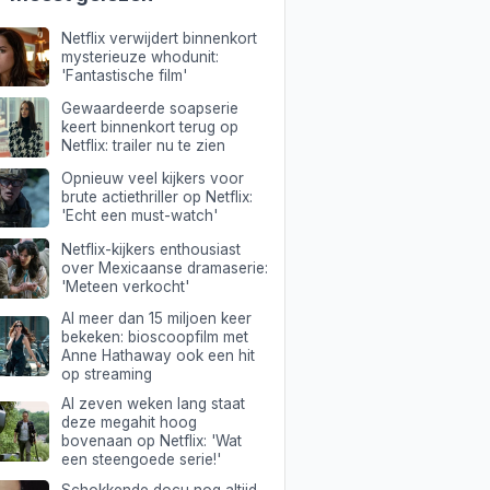
Netflix verwijdert binnenkort
mysterieuze whodunit:
'Fantastische film'
Gewaardeerde soapserie
keert binnenkort terug op
Netflix: trailer nu te zien
Opnieuw veel kijkers voor
brute actiethriller op Netflix:
'Echt een must-watch'
Netflix-kijkers enthousiast
over Mexicaanse dramaserie:
'Meteen verkocht'
Al meer dan 15 miljoen keer
bekeken: bioscoopfilm met
Anne Hathaway ook een hit
op streaming
Al zeven weken lang staat
deze megahit hoog
bovenaan op Netflix: 'Wat
een steengoede serie!'