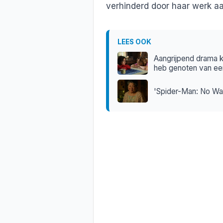
verhinderd door haar werk a
LEES OOK
Aangrijpend drama kr
heb genoten van een
'Spider-Man: No Wa