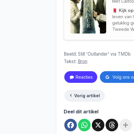
Met
Caitrí
Kijk op
leven van C
gelukkig g
Tweede We
verdwijnt 
Beeld: Still 'Outlander' via TMDb
Tekst:
Bron
Reacties
Volg ons o
Vorig artikel
Deel dit artikel
Facebook
WhatsApp
X
Threa