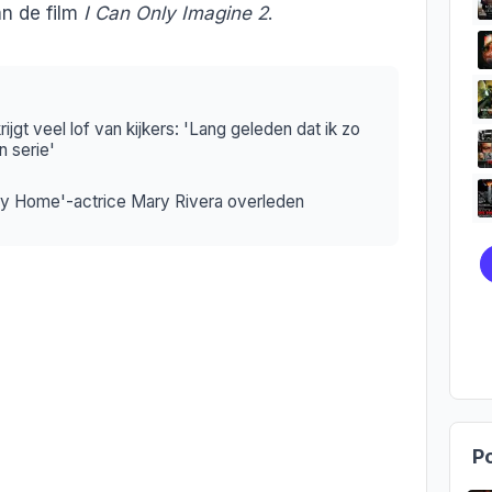
an de film
I Can Only Imagine 2
.
ijgt veel lof van kijkers: 'Lang geleden dat ik zo
 serie'
y Home'-actrice Mary Rivera overleden
Po