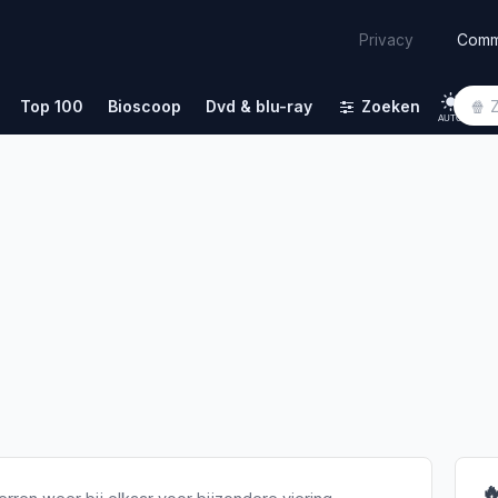
Comm
Privacy
Top 100
Bioscoop
Dvd & blu-ray
Zoeken
AUTO
