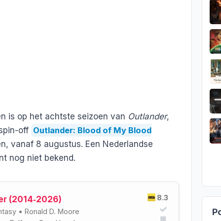
 is op het achtste seizoen van
Outlander
,
spin-off
Outlander: Blood of My Blood
en, vanaf 8 augustus. Een Nederlandse
nt nog niet bekend.
8.3
er (2014‑2026)
Po
ntasy
•
Ronald D. Moore