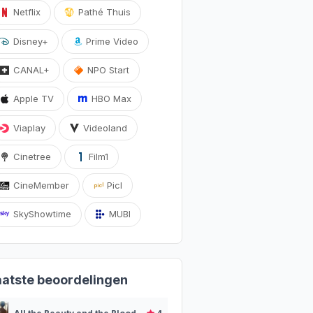
Netflix
Pathé Thuis
Disney+
Prime Video
CANAL+
NPO Start
Apple TV
HBO Max
Viaplay
Videoland
Cinetree
Film1
CineMember
Picl
SkyShowtime
MUBI
aatste beoordelingen