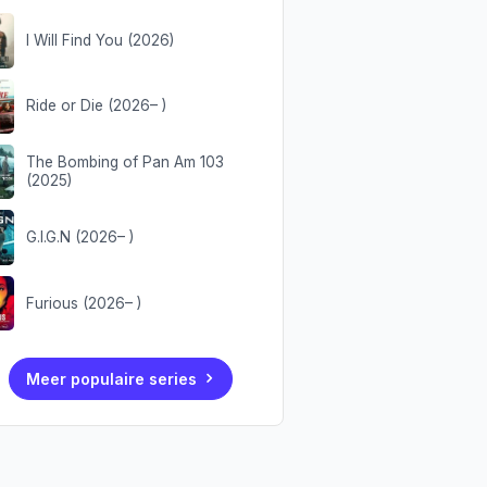
I Will Find You (2026)
Ride or Die (2026– )
The Bombing of Pan Am 103
(2025)
G.I.G.N (2026– )
Furious (2026– )
Meer populaire series