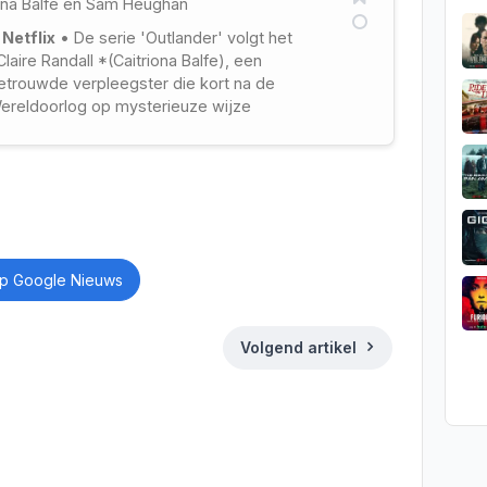
ona Balfe
en
Sam Heughan
 Netflix
• De serie 'Outlander' volgt het
laire Randall *(Caitriona Balfe), een
etrouwde verpleegster die kort na de
reldoorlog op mysterieuze wijze
en ontwaakt in het Schotland van 1743.
p Google Nieuws
Volgend artikel
ds
Deel