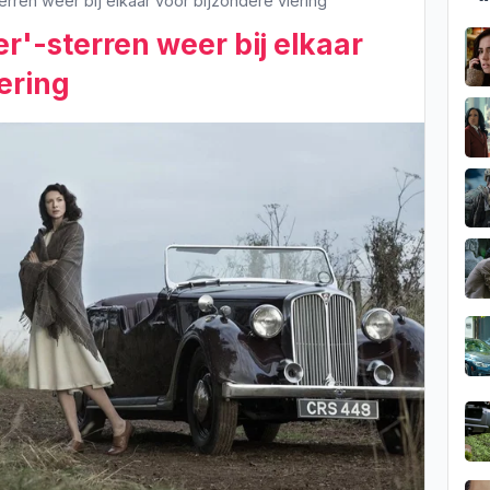
erren weer bij elkaar voor bijzondere viering
r'-sterren weer bij elkaar
ering