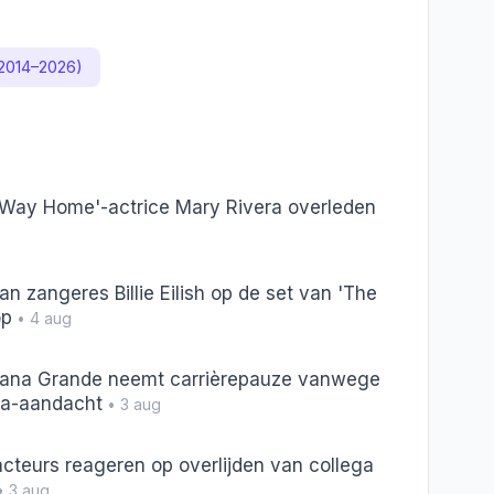
(2014–2026)
 Way Home'-actrice Mary Rivera overleden
n zangeres Billie Eilish op de set van 'The
op
• 4 aug
riana Grande neemt carrièrepauze vanwege
ia-aandacht
• 3 aug
cteurs reageren op overlijden van collega
 3 aug