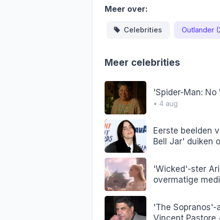
Meer over:
Celebrities
Outlander 
Meer celebrities
'Spider-Man: No
• 4 aug
Eerste beelden va
Bell Jar' duiken 
'Wicked'-ster A
overmatige med
'The Sopranos'-a
Vincent Pastore
•