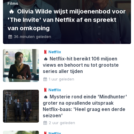
Films
🔥
Olivia Wilde wijst miljoenenbod voor
'The Invite' van Netflix af en spreekt
van omkoping
36 minuten geleden
Netflix
🔥
Netflix-hit bereikt 106 miljoen
views en behoort nu tot grootste
series aller tijden
1 uur geleden
Netflix
🔥
Mysterie rond einde 'Mindhunter'
groter na opvallende uitspraak
Netflix-baas: 'Heel graag een derde
seizoen'
2 uur geleden
Netflix