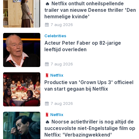
🔥
Netflix onthult onheilspellende
trailer van nieuwe Deense thriller 'Den
hemmelige kvinde'
7 aug 2026
Celebrities
Acteur Peter Faber op 82-jarige
leeftijd overleden
7 aug 2026
Netflix
Productie van 'Grown Ups 3' officieel
van start gegaan bij Netflix
7 aug 2026
Netflix
🔥
Noorse actiethriller is nog altijd de
succesvolste niet-Engelstalige film op
Netflix: 'Verbazingwekkend'