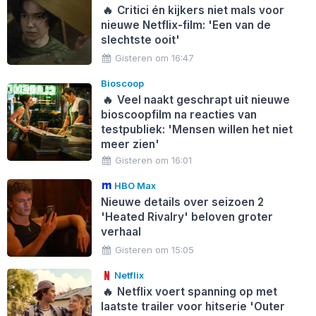
🔥
Critici én kijkers niet mals voor
nieuwe Netflix-film: 'Een van de
slechtste ooit'
Gisteren om 16:47
Bioscoop
🔥
Veel naakt geschrapt uit nieuwe
bioscoopfilm na reacties van
testpubliek: 'Mensen willen het niet
meer zien'
Gisteren om 16:01
HBO Max
Nieuwe details over seizoen 2
'Heated Rivalry' beloven groter
verhaal
Gisteren om 15:05
Netflix
🔥
Netflix voert spanning op met
laatste trailer voor hitserie 'Outer