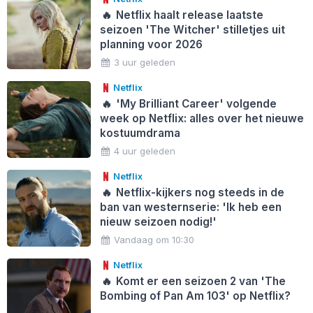
🔥
Netflix haalt release laatste
seizoen 'The Witcher' stilletjes uit
planning voor 2026
3 uur geleden
Netflix
🔥
'My Brilliant Career' volgende
week op Netflix: alles over het nieuwe
kostuumdrama
4 uur geleden
Netflix
🔥
Netflix-kijkers nog steeds in de
ban van westernserie: 'Ik heb een
nieuw seizoen nodig!'
Vandaag om 10:30
Netflix
🔥
Komt er een seizoen 2 van 'The
Bombing of Pan Am 103' op Netflix?