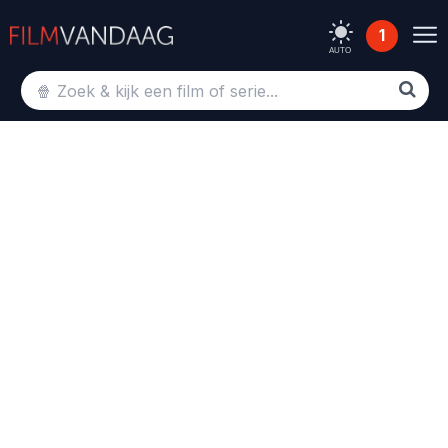
1
AUTO