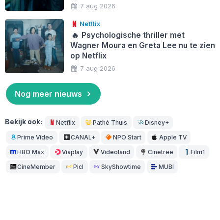
7 aug 2026
Netflix
🔥
Psychologische thriller met
Wagner Moura en Greta Lee nu te zien
op Netflix
7 aug 2026
Nog meer nieuws
Bekijk ook:
Netflix
Pathé Thuis
Disney+
Prime Video
CANAL+
NPO Start
Apple TV
HBO Max
Viaplay
Videoland
Cinetree
Film1
CineMember
Picl
SkyShowtime
MUBI