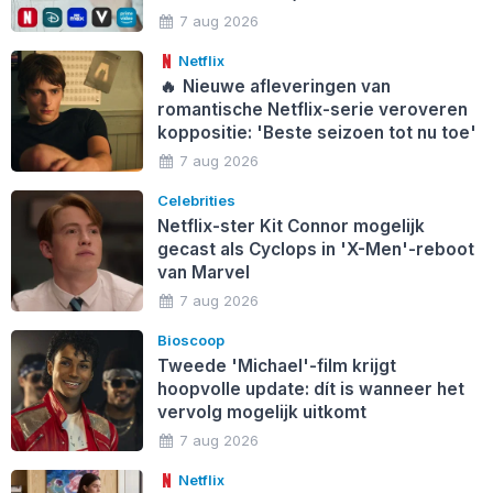
7 aug 2026
Netflix
🔥
Nieuwe afleveringen van
romantische Netflix-serie veroveren
koppositie: 'Beste seizoen tot nu toe'
7 aug 2026
Celebrities
Netflix-ster Kit Connor mogelijk
gecast als Cyclops in 'X-Men'-reboot
van Marvel
7 aug 2026
Bioscoop
Tweede 'Michael'-film krijgt
hoopvolle update: dít is wanneer het
vervolg mogelijk uitkomt
7 aug 2026
Netflix