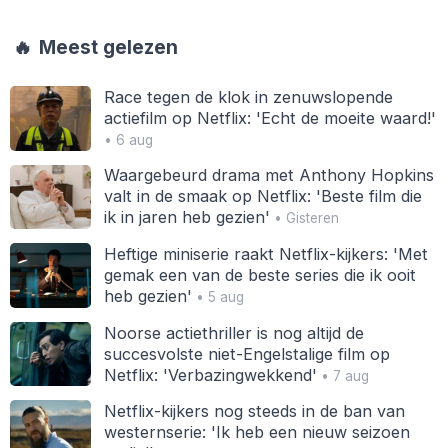
🔥
Meest gelezen
Race tegen de klok in zenuwslopende
actiefilm op Netflix: 'Echt de moeite waard!'
• 6 aug
Waargebeurd drama met Anthony Hopkins
valt in de smaak op Netflix: 'Beste film die
ik in jaren heb gezien'
• Gisteren
Heftige miniserie raakt Netflix-kijkers: 'Met
gemak een van de beste series die ik ooit
heb gezien'
• 5 aug
Noorse actiethriller is nog altijd de
succesvolste niet-Engelstalige film op
Netflix: 'Verbazingwekkend'
• 7 aug
Netflix-kijkers nog steeds in de ban van
westernserie: 'Ik heb een nieuw seizoen