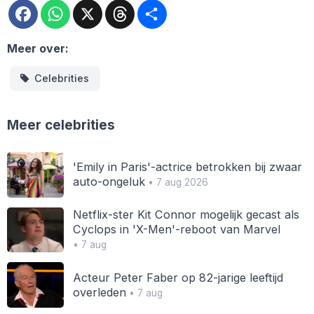
Facebook
WhatsApp
X
Threads
Deel
Meer over:
Celebrities
Meer celebrities
'Emily in Paris'-actrice betrokken bij zwaar
auto-ongeluk
• 7 aug 2026
Netflix-ster Kit Connor mogelijk gecast als
Cyclops in 'X-Men'-reboot van Marvel
• 7 aug
Acteur Peter Faber op 82-jarige leeftijd
overleden
• 7 aug