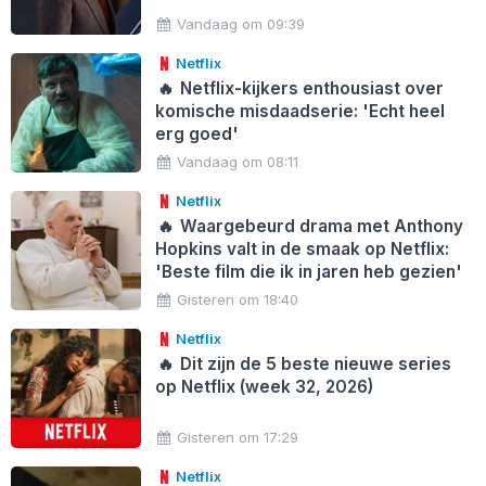
Vandaag om 09:39
Netflix
🔥
Netflix-kijkers enthousiast over
komische misdaadserie: 'Echt heel
erg goed'
Vandaag om 08:11
Netflix
🔥
Waargebeurd drama met Anthony
Hopkins valt in de smaak op Netflix:
'Beste film die ik in jaren heb gezien'
Gisteren om 18:40
Netflix
🔥
Dit zijn de 5 beste nieuwe series
op Netflix (week 32, 2026)
Gisteren om 17:29
Netflix