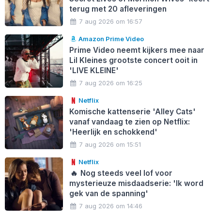
terug met 20 afleveringen
7 aug 2026 om 16:57
Amazon Prime Video
Prime Video neemt kijkers mee naar
Lil Kleines grootste concert ooit in
'LIVE KLEINE'
7 aug 2026 om 16:25
Netflix
Komische kattenserie 'Alley Cats'
vanaf vandaag te zien op Netflix:
'Heerlijk en schokkend'
7 aug 2026 om 15:51
Netflix
🔥
Nog steeds veel lof voor
mysterieuze misdaadserie: 'Ik word
gek van de spanning'
7 aug 2026 om 14:46