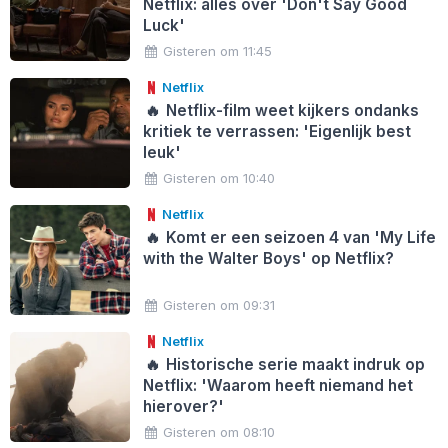
Netflix: alles over 'Don't Say Good
Luck'
Gisteren om 11:45
Netflix
🔥
Netflix-film weet kijkers ondanks
kritiek te verrassen: 'Eigenlijk best
leuk'
Gisteren om 10:40
Netflix
🔥
Komt er een seizoen 4 van 'My Life
with the Walter Boys' op Netflix?
Gisteren om 09:31
Netflix
🔥
Historische serie maakt indruk op
Netflix: 'Waarom heeft niemand het
hierover?'
Gisteren om 08:10