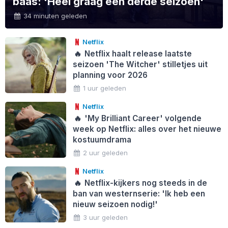
baas: 'Heel graag een derde seizoen'
34 minuten geleden
Netflix
🔥
Netflix haalt release laatste
seizoen 'The Witcher' stilletjes uit
planning voor 2026
1 uur geleden
Netflix
🔥
'My Brilliant Career' volgende
week op Netflix: alles over het nieuwe
kostuumdrama
2 uur geleden
Netflix
🔥
Netflix-kijkers nog steeds in de
ban van westernserie: 'Ik heb een
nieuw seizoen nodig!'
3 uur geleden