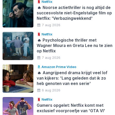
Netflix
🔥
Noorse actiethriller is nog altijd de
succesvolste niet-Engelstalige film op
Netflix: 'Verbazingwekkend'
7 aug 2026
Netflix
🔥
Psychologische thriller met
Wagner Moura en Greta Lee nu te zien
op Netflix
7 aug 2026
Amazon Prime Video
🔥
Aangrijpend drama krijgt veel lof
van kijkers: 'Lang geleden dat ik zo
heb genoten van een serie'
6 aug 2026
Netflix
Gamers opgelet: Netflix komt met
exclusief voorproefje van 'GTA VI'