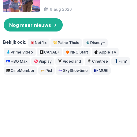
6 aug 2026
Nog meer nieuws
Bekijk ook:
Netflix
Pathé Thuis
Disney+
Prime Video
CANAL+
NPO Start
Apple TV
HBO Max
Viaplay
Videoland
Cinetree
Film1
CineMember
Picl
SkyShowtime
MUBI