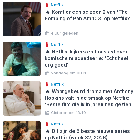
Netflix
🔥
Komt er een seizoen 2 van 'The
Bombing of Pan Am 103' op Netflix?
4 uur geleden
Netflix
🔥
Netflix-kijkers enthousiast over
komische misdaadserie: 'Echt heel
erg goed'
Vandaag om 08:11
Netflix
🔥
Waargebeurd drama met Anthony
Hopkins valt in de smaak op Netflix:
'Beste film die ik in jaren heb gezien'
Gisteren om 18:40
Netflix
🔥
Dit zijn de 5 beste nieuwe series
op Netflix (week 32, 2026)