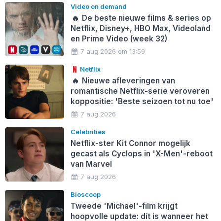
Video on demand
🔥
De beste nieuwe films & series op
Netflix, Disney+, HBO Max, Videoland
en Prime Video (week 32)
7 aug 2026 om 13:59
Netflix
🔥
Nieuwe afleveringen van
romantische Netflix-serie veroveren
koppositie: 'Beste seizoen tot nu toe'
7 aug 2026
Celebrities
Netflix-ster Kit Connor mogelijk
gecast als Cyclops in 'X-Men'-reboot
van Marvel
7 aug 2026
Bioscoop
Tweede 'Michael'-film krijgt
hoopvolle update: dít is wanneer het