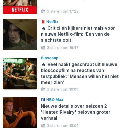
Gisteren om 17:29
Netflix
🔥
Critici én kijkers niet mals voor
nieuwe Netflix-film: 'Een van de
slechtste ooit'
Gisteren om 16:47
Bioscoop
🔥
Veel naakt geschrapt uit nieuwe
bioscoopfilm na reacties van
testpubliek: 'Mensen willen het niet
meer zien'
Gisteren om 16:01
HBO Max
Nieuwe details over seizoen 2
'Heated Rivalry' beloven groter
verhaal
Gisteren om 15:05