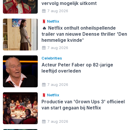
vervolg mogelijk uitkomt
7 aug 2026
Netflix
🔥
Netflix onthult onheilspellende
trailer van nieuwe Deense thriller 'Den
hemmelige kvinde'
7 aug 2026
Celebrities
Acteur Peter Faber op 82-jarige
leeftijd overleden
7 aug 2026
Netflix
Productie van 'Grown Ups 3' officieel
van start gegaan bij Netflix
7 aug 2026