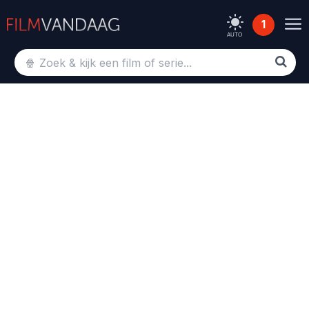
1
AUTO