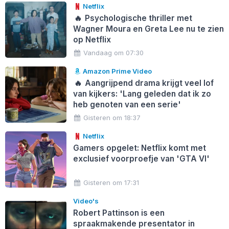
Netflix
🔥
Psychologische thriller met
Wagner Moura en Greta Lee nu te zien
op Netflix
Vandaag om 07:30
Amazon Prime Video
🔥
Aangrijpend drama krijgt veel lof
van kijkers: 'Lang geleden dat ik zo
heb genoten van een serie'
Gisteren om 18:37
Netflix
Gamers opgelet: Netflix komt met
exclusief voorproefje van 'GTA VI'
Gisteren om 17:31
Video's
Robert Pattinson is een
spraakmakende presentator in