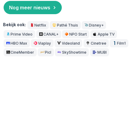
Nog meer nieuws
Bekijk ook:
Netflix
Pathé Thuis
Disney+
Prime Video
CANAL+
NPO Start
Apple TV
HBO Max
Viaplay
Videoland
Cinetree
Film1
CineMember
Picl
SkyShowtime
MUBI