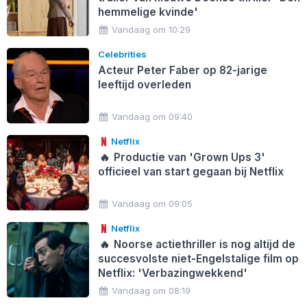
hemmelige kvinde'
Vandaag om 10:29
Celebrities
Acteur Peter Faber op 82-jarige
leeftijd overleden
Vandaag om 09:40
Netflix
🔥
Productie van 'Grown Ups 3'
officieel van start gegaan bij Netflix
Vandaag om 09:05
Netflix
🔥
Noorse actiethriller is nog altijd de
succesvolste niet-Engelstalige film op
Netflix: 'Verbazingwekkend'
Vandaag om 08:19