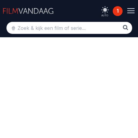
1
AUTO