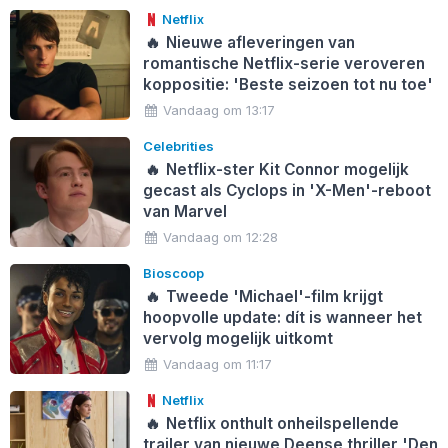
Netflix
🔥
Nieuwe afleveringen van
romantische Netflix-serie veroveren
koppositie: 'Beste seizoen tot nu toe'
Vandaag om 13:17
Celebrities
🔥
Netflix-ster Kit Connor mogelijk
gecast als Cyclops in 'X-Men'-reboot
van Marvel
Vandaag om 12:28
Bioscoop
🔥
Tweede 'Michael'-film krijgt
hoopvolle update: dít is wanneer het
vervolg mogelijk uitkomt
Vandaag om 11:17
Netflix
🔥
Netflix onthult onheilspellende
trailer van nieuwe Deense thriller 'Den