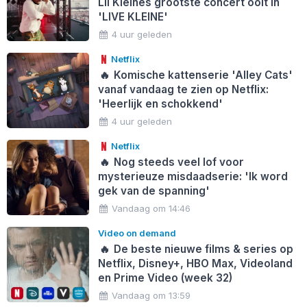
Lil Kleines grootste concert ooit in
'LIVE KLEINE'
4 uur geleden
Netflix
🔥
Komische kattenserie 'Alley Cats'
vanaf vandaag te zien op Netflix:
'Heerlijk en schokkend'
4 uur geleden
Netflix
🔥
Nog steeds veel lof voor
mysterieuze misdaadserie: 'Ik word
gek van de spanning'
Vandaag om 14:46
Video on demand
🔥
De beste nieuwe films & series op
Netflix, Disney+, HBO Max, Videoland
en Prime Video (week 32)
Vandaag om 13:59