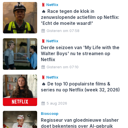
Netflix
🔥
Race tegen de klok in
zenuwslopende actiefilm op Netflix:
'Echt de moeite waard!'
Gisteren om 07:58
Netflix
Derde seizoen van 'My Life with the
Walter Boys' nu te streamen op
Netflix
Gisteren om 07:10
Netflix
🔥
De top 10 populairste films &
series nu op Netflix (week 32, 2026)
5 aug 2026
Bioscoop
Regisseur van gloednieuwe slasher
doet bekentenis over AI-gebruik