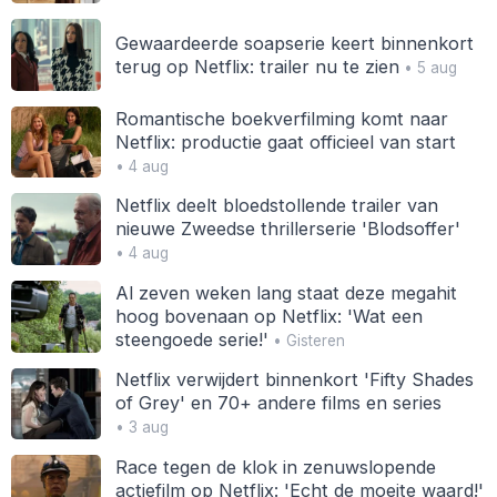
Gewaardeerde soapserie keert binnenkort
terug op Netflix: trailer nu te zien
• 5 aug
Romantische boekverfilming komt naar
Netflix: productie gaat officieel van start
• 4 aug
Netflix deelt bloedstollende trailer van
nieuwe Zweedse thrillerserie 'Blodsoffer'
• 4 aug
Al zeven weken lang staat deze megahit
hoog bovenaan op Netflix: 'Wat een
steengoede serie!'
• Gisteren
Netflix verwijdert binnenkort 'Fifty Shades
of Grey' en 70+ andere films en series
• 3 aug
Race tegen de klok in zenuwslopende
actiefilm op Netflix: 'Echt de moeite waard!'