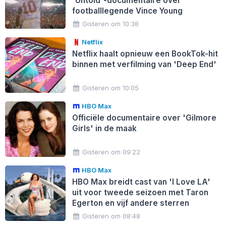
'Untold'-documentaire over
footballlegende Vince Young
Gisteren om 10:38
Netflix
Netflix haalt opnieuw een BookTok-hit
binnen met verfilming van 'Deep End'
Gisteren om 10:05
HBO Max
Officiële documentaire over 'Gilmore
Girls' in de maak
Gisteren om 09:22
HBO Max
HBO Max breidt cast van 'I Love LA'
uit voor tweede seizoen met Taron
Egerton en vijf andere sterren
Gisteren om 08:48