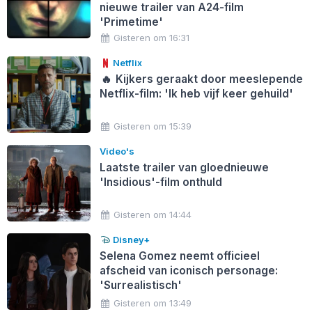
nieuwe trailer van A24-film
'Primetime'
Gisteren om 16:31
Netflix
🔥
Kijkers geraakt door meeslepende
Netflix-film: 'Ik heb vijf keer gehuild'
Gisteren om 15:39
Video's
Laatste trailer van gloednieuwe
'Insidious'-film onthuld
Gisteren om 14:44
Disney+
Selena Gomez neemt officieel
afscheid van iconisch personage:
'Surrealistisch'
Gisteren om 13:49