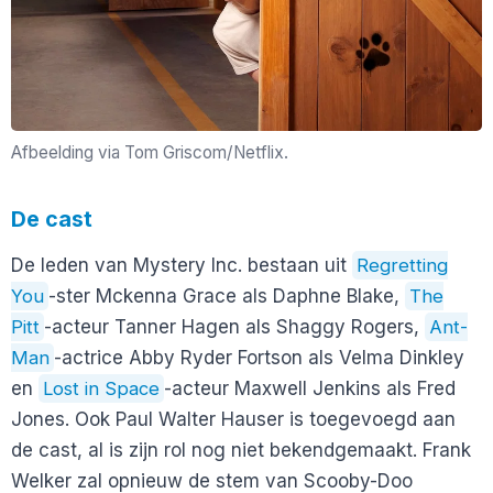
Afbeelding via Tom Griscom/Netflix.
De cast
De leden van Mystery Inc. bestaan uit
Regretting
You
-ster Mckenna Grace als Daphne Blake,
The
Pitt
-acteur Tanner Hagen als Shaggy Rogers,
Ant-
Man
-actrice Abby Ryder Fortson als Velma Dinkley
en
Lost in Space
-acteur Maxwell Jenkins als Fred
Jones. Ook Paul Walter Hauser is toegevoegd aan
de cast, al is zijn rol nog niet bekendgemaakt. Frank
Welker zal opnieuw de stem van Scooby-Doo