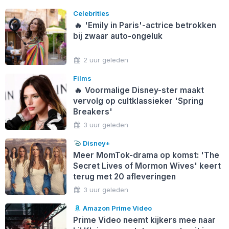
Celebrities
🔥
'Emily in Paris'-actrice betrokken
bij zwaar auto-ongeluk
2 uur geleden
Films
🔥
Voormalige Disney-ster maakt
vervolg op cultklassieker 'Spring
Breakers'
3 uur geleden
Disney+
Meer MomTok-drama op komst: 'The
Secret Lives of Mormon Wives' keert
terug met 20 afleveringen
3 uur geleden
Amazon Prime Video
Prime Video neemt kijkers mee naar