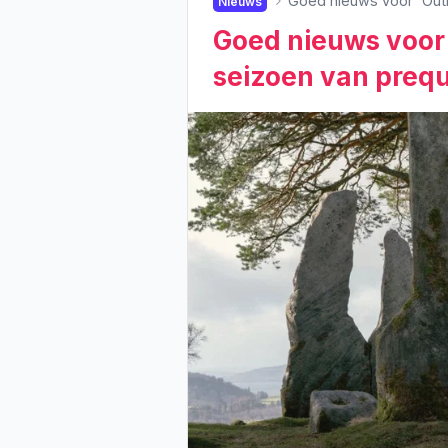
Goed nieuws voor 'Outl
Nieuws
Goed nieuws voor
seizoen van prequ