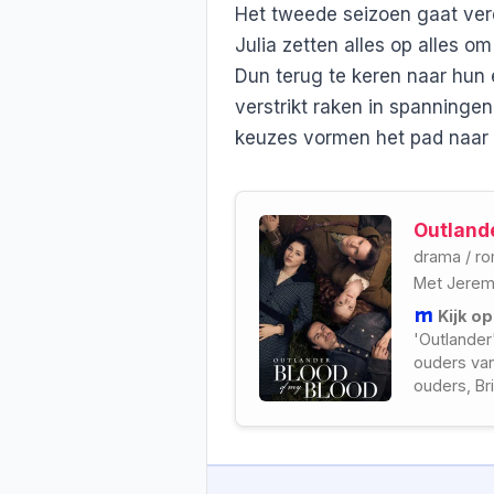
Het tweede seizoen gaat verd
Julia zetten alles op alles 
Dun terug te keren naar hun ei
verstrikt raken in spanninge
keuzes vormen het pad naar 
Outlande
drama
/
ro
Met
Jeremy
Kijk o
'Outlander
ouders van
ouders, Br
beleven.