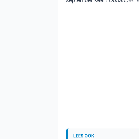
september keert
Outlander: 
LEES OOK