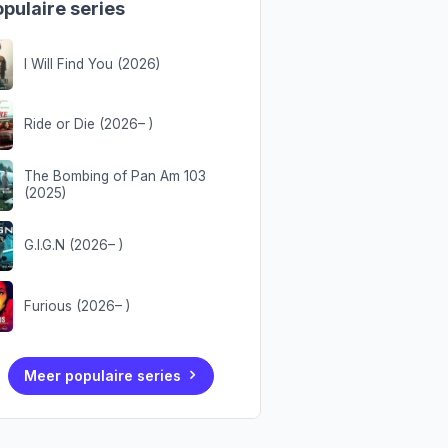
pulaire series
I Will Find You (2026)
Ride or Die (2026– )
The Bombing of Pan Am 103
(2025)
G.I.G.N (2026– )
Furious (2026– )
Meer populaire series