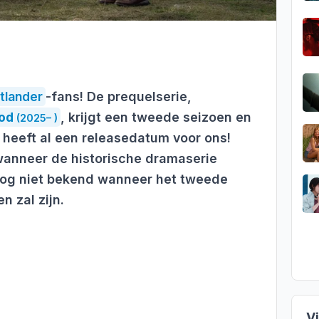
tlander
-fans! De prequelserie,
ood
, krijgt een tweede seizoen en
(2025– )
heeft al een releasedatum voor ons!
anneer de historische dramaserie
 nog niet bekend wanneer het tweede
n zal zijn.
V