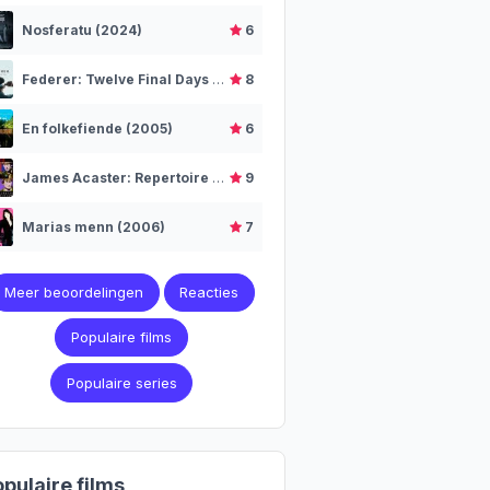
Nosferatu (2024)
6
Federer: Twelve Final Days (2024)
8
En folkefiende (2005)
6
James Acaster: Repertoire (2018)
9
Marias menn (2006)
7
Meer beoordelingen
Reacties
Populaire films
Populaire series
pulaire films