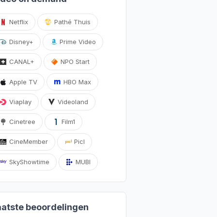
Netflix
Pathé Thuis
Disney+
Prime Video
CANAL+
NPO Start
Apple TV
HBO Max
Viaplay
Videoland
Cinetree
Film1
CineMember
Picl
SkyShowtime
MUBI
aatste beoordelingen