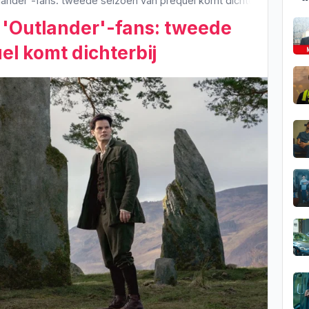
ander'-fans: tweede seizoen van prequel komt dichterbij
 'Outlander'-fans: tweede
el komt dichterbij