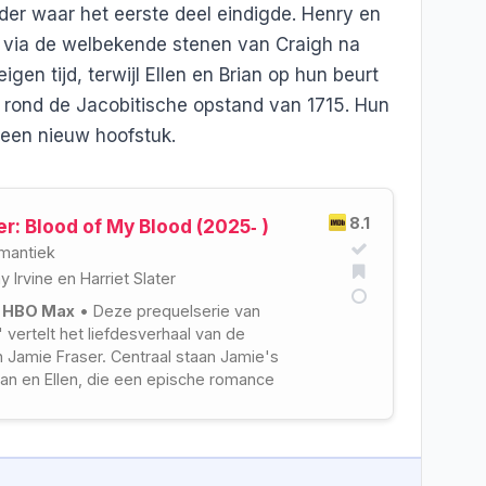
er waar het eerste deel eindigde. Henry en
om via de welbekende stenen van Craigh na
gen tijd, terwijl Ellen en Brian op hun beurt
n rond de Jacobitische opstand van 1715. Hun
een nieuw hoofstuk.
8.1
r: Blood of My Blood (2025‑ )
mantiek
 Irvine
en
Harriet Slater
p HBO Max
• Deze prequelserie van
' vertelt het liefdesverhaal van de
 Jamie Fraser. Centraal staan Jamie's
ian en Ellen, die een epische romance