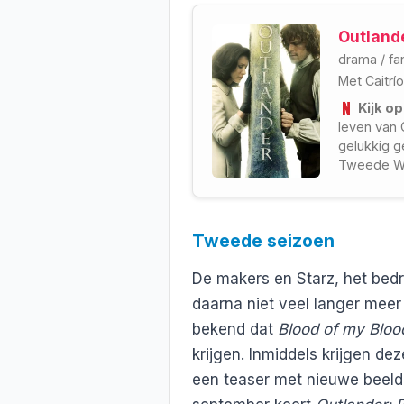
Outland
drama
/
fa
Met
Caitrí
Kijk op
leven van C
gelukkig g
Tweede We
verdwijnt 
Tweede seizoen
De makers en Starz, het bedri
daarna niet veel langer meer 
bekend dat
Blood of my Bloo
krijgen. Inmiddels krijgen de
een teaser met nieuwe beeld