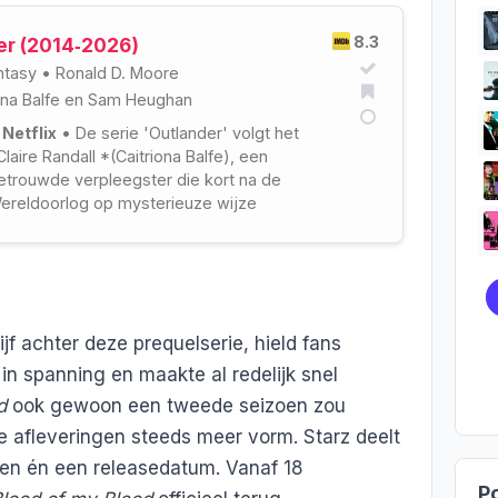
8.3
er (2014‑2026)
ntasy
•
Ronald D. Moore
ona Balfe
en
Sam Heughan
 Netflix
• De serie 'Outlander' volgt het
laire Randall *(Caitriona Balfe), een
etrouwde verpleegster die kort na de
reldoorlog op mysterieuze wijze
en ontwaakt in het Schotland van 1743.
jf achter deze prequelserie, hield fans
in spanning en maakte al redelijk snel
d
ook gewoon een tweede seizoen zou
ze afleveringen steeds meer vorm. Starz deelt
en én een releasedatum. Vanaf 18
Po