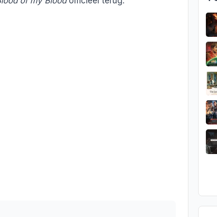
Blood of my Blood
officieel terug.