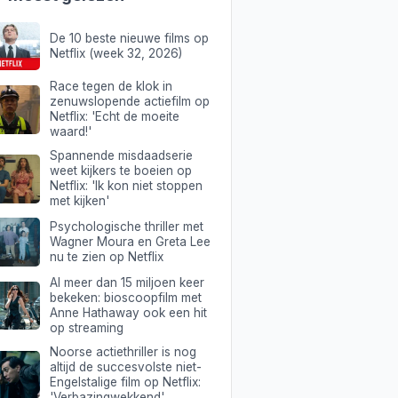
De 10 beste nieuwe films op
Netflix (week 32, 2026)
Race tegen de klok in
zenuwslopende actiefilm op
Netflix: 'Echt de moeite
waard!'
Spannende misdaadserie
weet kijkers te boeien op
Netflix: 'Ik kon niet stoppen
met kijken'
Psychologische thriller met
Wagner Moura en Greta Lee
nu te zien op Netflix
Al meer dan 15 miljoen keer
bekeken: bioscoopfilm met
Anne Hathaway ook een hit
op streaming
Noorse actiethriller is nog
altijd de succesvolste niet-
Engelstalige film op Netflix:
'Verbazingwekkend'