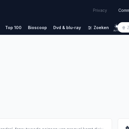
Comm
Privacy
Top 100
Bioscoop
Dvd & blu-ray
Zoeken
AUTO
