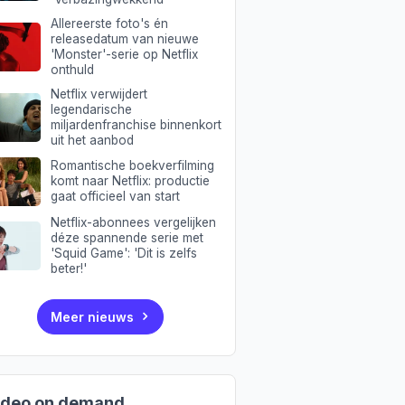
Allereerste foto's én
releasedatum van nieuwe
'Monster'-serie op Netflix
onthuld
Netflix verwijdert
legendarische
miljardenfranchise binnenkort
uit het aanbod
Romantische boekverfilming
komt naar Netflix: productie
gaat officieel van start
Netflix-abonnees vergelijken
déze spannende serie met
'Squid Game': 'Dit is zelfs
beter!'
Meer nieuws
ideo on demand