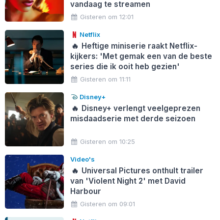
vandaag te streamen
Gisteren om 12:01
Netflix
🔥
Heftige miniserie raakt Netflix-
kijkers: 'Met gemak een van de beste
series die ik ooit heb gezien'
Gisteren om 11:11
Disney+
🔥
Disney+ verlengt veelgeprezen
misdaadserie met derde seizoen
Gisteren om 10:25
Video's
🔥
Universal Pictures onthult trailer
van 'Violent Night 2' met David
Harbour
Gisteren om 09:01