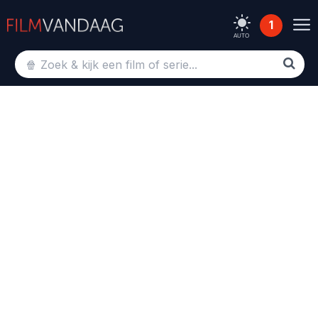
1
AUTO