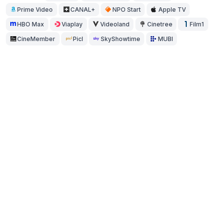
Prime Video
CANAL+
NPO Start
Apple TV
HBO Max
Viaplay
Videoland
Cinetree
Film1
CineMember
Picl
SkyShowtime
MUBI