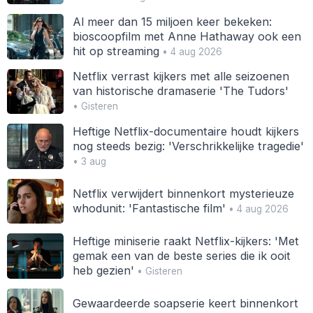
Al meer dan 15 miljoen keer bekeken:
bioscoopfilm met Anne Hathaway ook een
hit op streaming
• 4 aug 2026
Netflix verrast kijkers met alle seizoenen
van historische dramaserie 'The Tudors'
• Gisteren
Heftige Netflix-documentaire houdt kijkers
nog steeds bezig: 'Verschrikkelijke tragedie'
• 3 aug
Netflix verwijdert binnenkort mysterieuze
whodunit: 'Fantastische film'
• 4 aug 2026
Heftige miniserie raakt Netflix-kijkers: 'Met
gemak een van de beste series die ik ooit
heb gezien'
• Gisteren
Gewaardeerde soapserie keert binnenkort