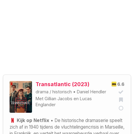
Transatlantic (2023)
6.6
drama
/
historisch
•
Daniel Hendler
Met
Gillian Jacobs
en
Lucas
Englander
Kijk op Netflix
• De historische dramaserie speelt
zich af in 1940 tijdens de vluchtelingencrisis in Marseille,
in Frankrijk, en vertelt het waargebeurde verhaal over