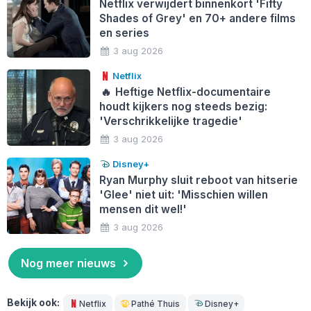
Netflix verwijdert binnenkort 'Fifty
Shades of Grey' en 70+ andere films
en series
3 aug 2026
Netflix
🔥
Heftige Netflix-documentaire
houdt kijkers nog steeds bezig:
'Verschrikkelijke tragedie'
3 aug 2026
Disney+
Ryan Murphy sluit reboot van hitserie
'Glee' niet uit: 'Misschien willen
mensen dit wel!'
3 aug 2026
Nog meer nieuws
Bekijk ook:
Netflix
Pathé Thuis
Disney+