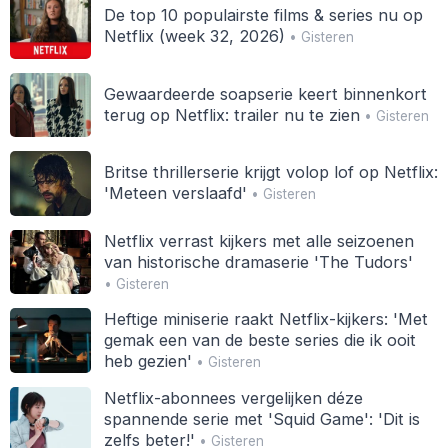
De top 10 populairste films & series nu op
Netflix (week 32, 2026)
• Gisteren
Gewaardeerde soapserie keert binnenkort
terug op Netflix: trailer nu te zien
• Gisteren
Britse thrillerserie krijgt volop lof op Netflix:
'Meteen verslaafd'
• Gisteren
Netflix verrast kijkers met alle seizoenen
van historische dramaserie 'The Tudors'
• Gisteren
Heftige miniserie raakt Netflix-kijkers: 'Met
gemak een van de beste series die ik ooit
heb gezien'
• Gisteren
Netflix-abonnees vergelijken déze
spannende serie met 'Squid Game': 'Dit is
zelfs beter!'
• Gisteren