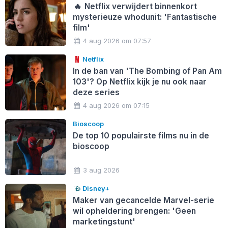
🔥
Netflix verwijdert binnenkort
mysterieuze whodunit: 'Fantastische
film'
4 aug 2026 om 07:57
Netflix
In de ban van 'The Bombing of Pan Am
103'? Op Netflix kijk je nu ook naar
deze series
4 aug 2026 om 07:15
Bioscoop
De top 10 populairste films nu in de
bioscoop
3 aug 2026
Disney+
Maker van gecancelde Marvel-serie
wil opheldering brengen: 'Geen
marketingstunt'