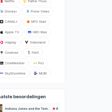
Netflix
Pathé Thuis
Disney+
Prime Video
CANAL+
NPO Start
Apple TV
HBO Max
Viaplay
Videoland
Cinetree
Film1
CineMember
Picl
SkyShowtime
MUBI
aatste beoordelingen
Indiana Jones and the Temple of Doom (1984)
8