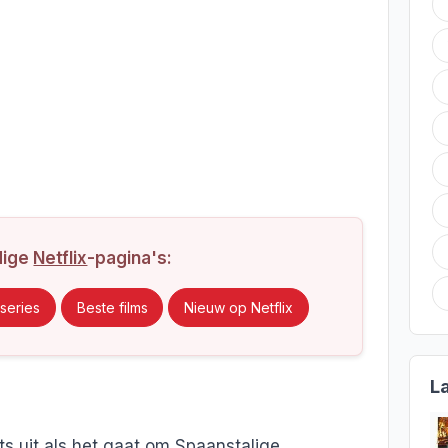
dige
Netflix
-pagina's:
series
Beste films
Nieuw op Netflix
L
oots uit als het gaat om Spaanstalige