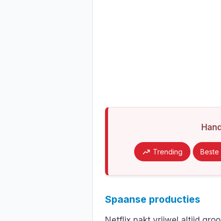
Han
Trending
Beste 
Spaanse producties
Netflix pakt vrijwel altijd gr