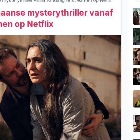
 mysterythriller vanaf vandaag te streamen op Netflix
aanse mysterythriller vanaf
en op Netflix