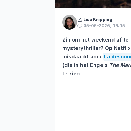
Lise Knipping
05-06-2026, 09:05
Zin om het weekend af te
mysterythriller? Op Netfli
misdaaddrama
La descon
(die in het Engels
The Ma
te zien.