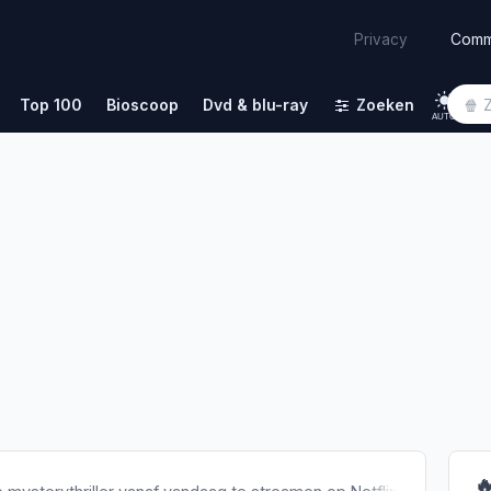
Comm
Privacy
Top 100
Bioscoop
Dvd & blu-ray
Zoeken
AUTO
