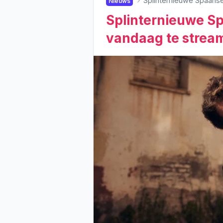
Splinternieuwe Spaanse
Nieuws
Splinternieuwe Sp
vandaag te stream