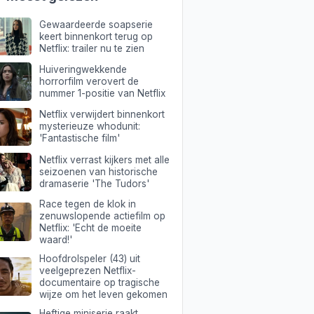
Gewaardeerde soapserie
keert binnenkort terug op
Netflix: trailer nu te zien
Huiveringwekkende
horrorfilm verovert de
nummer 1-positie van Netflix
Netflix verwijdert binnenkort
mysterieuze whodunit:
'Fantastische film'
Netflix verrast kijkers met alle
seizoenen van historische
dramaserie 'The Tudors'
Race tegen de klok in
zenuwslopende actiefilm op
Netflix: 'Echt de moeite
waard!'
Hoofdrolspeler (43) uit
veelgeprezen Netflix-
documentaire op tragische
wijze om het leven gekomen
Heftige miniserie raakt