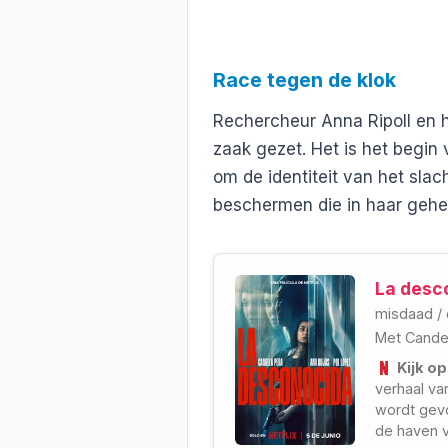
Race tegen de klok
Rechercheur Anna Ripoll en 
zaak gezet. Het is het begi
om de identiteit van het slac
beschermen die in haar gehe
La desc
misdaad
/
Met
Cande
Kijk op
verhaal va
wordt gevo
de haven v