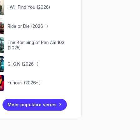
I Will Find You (2026)
Ride or Die (2026– )
The Bombing of Pan Am 103
(2025)
G.I.G.N (2026– )
Furious (2026– )
Meer populaire series