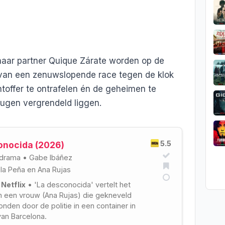
haar partner Quique Zárate worden op de
n van een zenuwslopende race tegen de klok
htoffer te ontrafelen én de geheimen te
ugen vergrendeld liggen.
5.5
onocida (2026)
drama
•
Gabe Ibáñez
la Peña
en
Ana Rujas
 Netflix
• 'La desconocida' vertelt het
n een vrouw (Ana Rujas) die gekneveld
nden door de politie in een container in
an Barcelona.