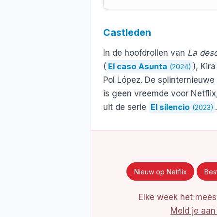
Castleden
In de hoofdrollen van
La des
(
El caso Asunta
), Kira
(2024)
Pol López. De splinternieuwe 
is geen vreemde voor Netflix
uit de serie
El silencio
.
(2023)
Nieuw op Netflix
Best
Elke week het meest
Meld je aan