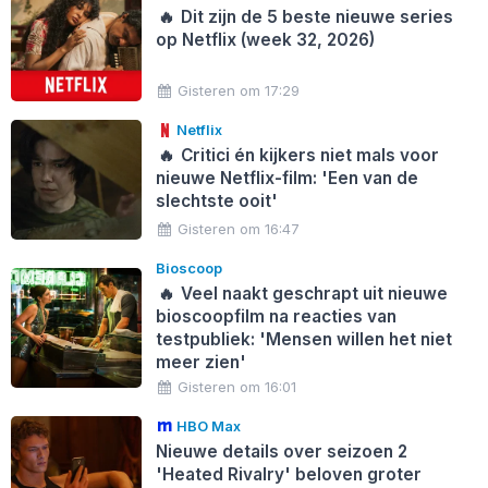
🔥
Dit zijn de 5 beste nieuwe series
op Netflix (week 32, 2026)
Gisteren om 17:29
Netflix
🔥
Critici én kijkers niet mals voor
nieuwe Netflix-film: 'Een van de
slechtste ooit'
Gisteren om 16:47
Bioscoop
🔥
Veel naakt geschrapt uit nieuwe
bioscoopfilm na reacties van
testpubliek: 'Mensen willen het niet
meer zien'
Gisteren om 16:01
HBO Max
Nieuwe details over seizoen 2
'Heated Rivalry' beloven groter