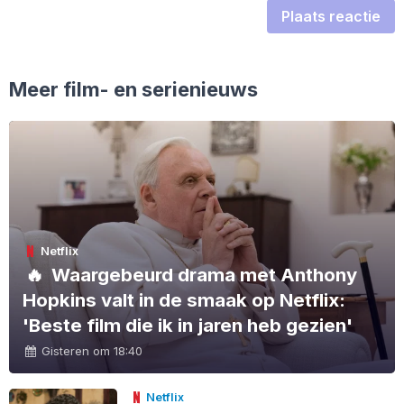
Plaats reactie
Meer film- en serienieuws
Netflix
🔥
Waargebeurd drama met Anthony
Hopkins valt in de smaak op Netflix:
'Beste film die ik in jaren heb gezien'
Gisteren om 18:40
Netflix