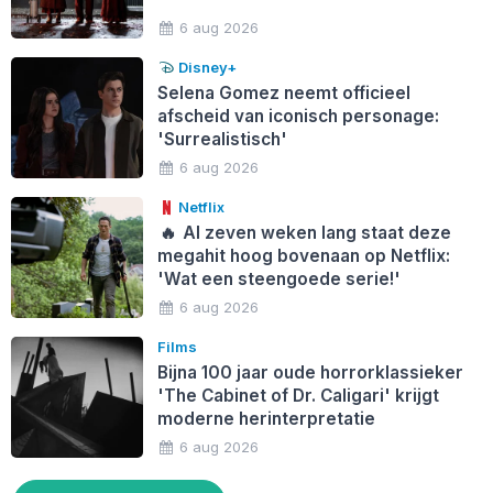
6 aug 2026
Disney+
Selena Gomez neemt officieel
afscheid van iconisch personage:
'Surrealistisch'
6 aug 2026
Netflix
🔥
Al zeven weken lang staat deze
megahit hoog bovenaan op Netflix:
'Wat een steengoede serie!'
6 aug 2026
Films
Bijna 100 jaar oude horrorklassieker
'The Cabinet of Dr. Caligari' krijgt
moderne herinterpretatie
6 aug 2026