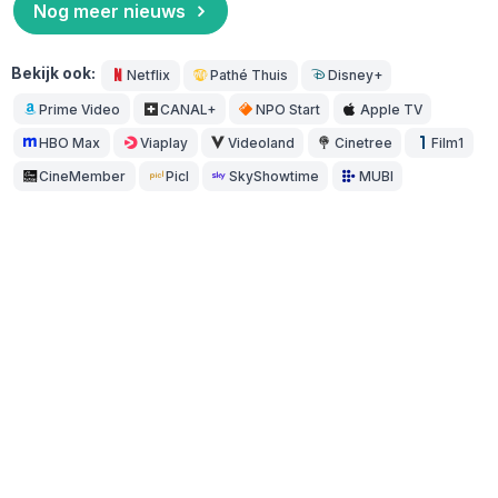
Nog meer nieuws
Bekijk ook:
Netflix
Pathé Thuis
Disney+
Prime Video
CANAL+
NPO Start
Apple TV
HBO Max
Viaplay
Videoland
Cinetree
Film1
CineMember
Picl
SkyShowtime
MUBI