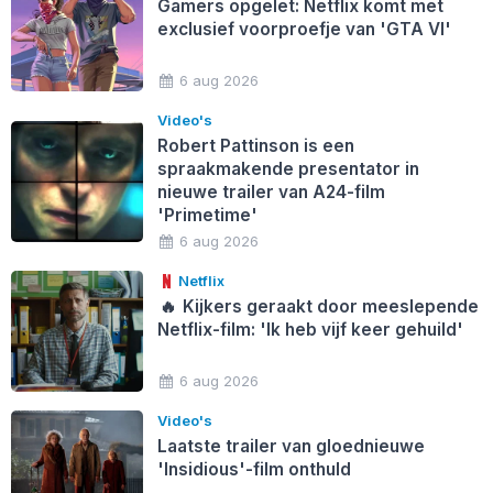
Gamers opgelet: Netflix komt met
exclusief voorproefje van 'GTA VI'
6 aug 2026
Video's
Robert Pattinson is een
spraakmakende presentator in
nieuwe trailer van A24-film
'Primetime'
6 aug 2026
Netflix
🔥
Kijkers geraakt door meeslepende
Netflix-film: 'Ik heb vijf keer gehuild'
6 aug 2026
Video's
Laatste trailer van gloednieuwe
'Insidious'-film onthuld