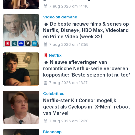
7 aug 2026 om 14:46
Video on demand
🔥
De beste nieuwe films & series op
Netflix, Disney+, HBO Max, Videoland
en Prime Video (week 32)
7 aug 2026 om 13:59
Netflix
🔥
Nieuwe afleveringen van
romantische Netflix-serie veroveren
koppositie: 'Beste seizoen tot nu toe'
7 aug 2026 om 13:17
Celebrities
Netflix-ster Kit Connor mogelijk
gecast als Cyclops in 'X-Men'-reboot
van Marvel
7 aug 2026 om 12:28
Bioscoop