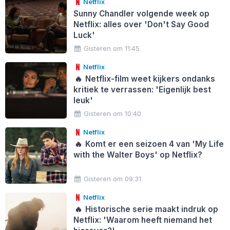
Netflix
Sunny Chandler volgende week op
Netflix: alles over 'Don't Say Good
Luck'
Gisteren om 11:45
Netflix
🔥
Netflix-film weet kijkers ondanks
kritiek te verrassen: 'Eigenlijk best
leuk'
Gisteren om 10:40
Netflix
🔥
Komt er een seizoen 4 van 'My Life
with the Walter Boys' op Netflix?
Gisteren om 09:31
Netflix
🔥
Historische serie maakt indruk op
Netflix: 'Waarom heeft niemand het