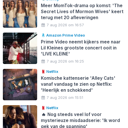
Meer MomTok-drama op komst: 'The
Secret Lives of Mormon Wives' keert
terug met 20 afleveringen
7 aug 2026 om 16:57
Amazon Prime Video
Prime Video neemt kijkers mee naar
Lil Kleines grootste concert ooit in
'LIVE KLEINE'
7 aug 2026 om 16:25
Netflix
Komische kattenserie 'Alley Cats'
vanaf vandaag te zien op Netflix:
'Heerlijk en schokkend'
7 aug 2026 om 15:51
Netflix
🔥
Nog steeds veel lof voor
mysterieuze misdaadserie: 'Ik word
gek van de spanning'