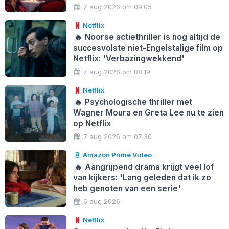
7 aug 2026 om 09:05
Netflix
🔥
Noorse actiethriller is nog altijd de
succesvolste niet-Engelstalige film op
Netflix: 'Verbazingwekkend'
7 aug 2026 om 08:19
Netflix
🔥
Psychologische thriller met
Wagner Moura en Greta Lee nu te zien
op Netflix
7 aug 2026 om 07:30
Amazon Prime Video
🔥
Aangrijpend drama krijgt veel lof
van kijkers: 'Lang geleden dat ik zo
heb genoten van een serie'
6 aug 2026
Netflix