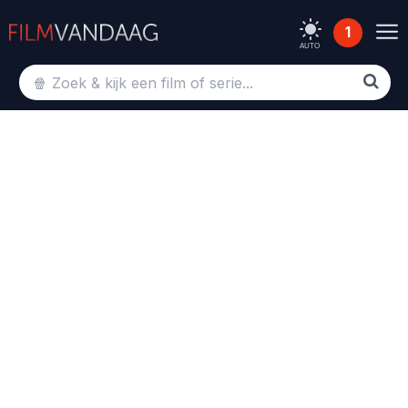
1
AUTO