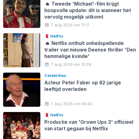
🔥
Tweede 'Michael'-film krijgt
hoopvolle update: dít is wanneer het
vervolg mogelijk uitkomt
7 aug 2026 om 11:17
Netflix
🔥
Netflix onthult onheilspellende
trailer van nieuwe Deense thriller 'Den
hemmelige kvinde'
7 aug 2026 om 10:29
Celebrities
Acteur Peter Faber op 82-jarige
leeftijd overleden
7 aug 2026 om 09:40
Netflix
Productie van 'Grown Ups 3' officieel
van start gegaan bij Netflix