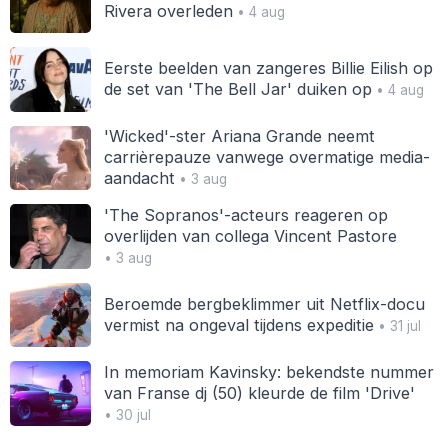
Rivera overleden
• 4 aug
Eerste beelden van zangeres Billie Eilish op
de set van 'The Bell Jar' duiken op
• 4 aug
'Wicked'-ster Ariana Grande neemt
carrièrepauze vanwege overmatige media-
aandacht
• 3 aug
'The Sopranos'-acteurs reageren op
overlijden van collega Vincent Pastore
• 3 aug
Beroemde bergbeklimmer uit Netflix-docu
vermist na ongeval tijdens expeditie
• 31 jul
In memoriam Kavinsky: bekendste nummer
van Franse dj (50) kleurde de film 'Drive'
• 30 jul