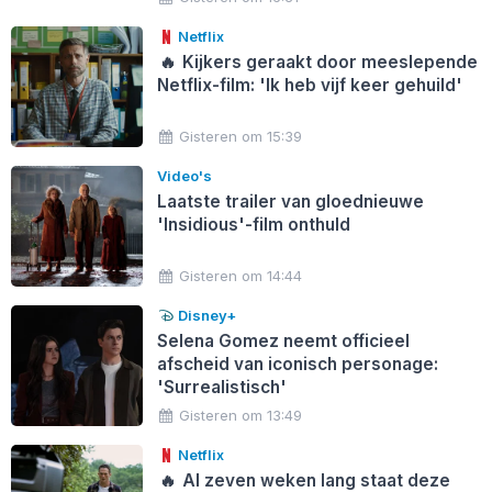
Netflix
🔥
Kijkers geraakt door meeslepende
Netflix-film: 'Ik heb vijf keer gehuild'
Gisteren om 15:39
Video's
Laatste trailer van gloednieuwe
'Insidious'-film onthuld
Gisteren om 14:44
Disney+
Selena Gomez neemt officieel
afscheid van iconisch personage:
'Surrealistisch'
Gisteren om 13:49
Netflix
🔥
Al zeven weken lang staat deze