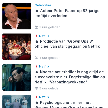
Celebrities
🔥
Acteur Peter Faber op 82-jarige
leeftijd overleden
3 uur geleden
Netflix
🔥
Productie van 'Grown Ups 3'
officieel van start gegaan bij Netflix
4 uur geleden
Netflix
🔥
Noorse actiethriller is nog altijd de
succesvolste niet-Engelstalige film op
Netflix: 'Verbazingwekkend'
5 uur geleden
Netflix
🔥
Psychologische thriller met
Wagner Moura en Greta Lee nu te zien