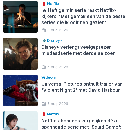
Netflix
🔥
Heftige miniserie raakt Netflix-
kijkers: 'Met gemak een van de beste
series die ik ooit heb gezien'
5 aug 2026
Disney+
Disney+ verlengt veelgeprezen
misdaadserie met derde seizoen
5 aug 2026
Video's
Universal Pictures onthult trailer van
'Violent Night 2' met David Harbour
5 aug 2026
Netflix
Netflix-abonnees vergelijken déze
spannende serie met 'Squid Game':