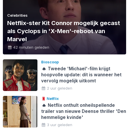
Celebrities
Netflix-ster Kit Connor mogelijk gecast
als Cyclops in 'X-Men'-reboot van
Marvel
42 minuten geleden
Bioscoop
🔥
Tweede 'Michael'-film krijgt
hoopvolle update: dít is wanneer het
vervolg mogelijk uitkomt
2 uur geleden
Netflix
🔥
Netflix onthult onheilspellende
trailer van nieuwe Deense thriller 'Den
hemmelige kvinde'
3 uur geleden