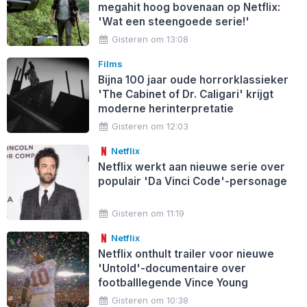
megahit hoog bovenaan op Netflix:
'Wat een steengoede serie!'
Gisteren om 13:08
Films
Bijna 100 jaar oude horrorklassieker
'The Cabinet of Dr. Caligari' krijgt
moderne herinterpretatie
Gisteren om 12:03
Netflix
Netflix werkt aan nieuwe serie over
populair 'Da Vinci Code'-personage
Gisteren om 11:19
Netflix
Netflix onthult trailer voor nieuwe
'Untold'-documentaire over
footballlegende Vince Young
Gisteren om 10:38