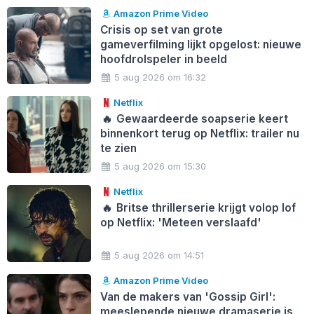
Amazon Prime Video
Crisis op set van grote
gameverfilming lijkt opgelost: nieuwe
hoofdrolspeler in beeld
5 aug 2026 om 16:32
Netflix
🔥
Gewaardeerde soapserie keert
binnenkort terug op Netflix: trailer nu
te zien
5 aug 2026 om 15:30
Netflix
🔥
Britse thrillerserie krijgt volop lof
op Netflix: 'Meteen verslaafd'
5 aug 2026 om 14:51
Amazon Prime Video
Van de makers van 'Gossip Girl':
meeslepende nieuwe dramaserie is