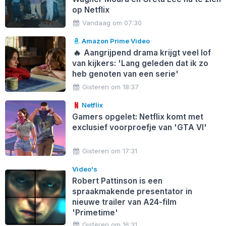
op Netflix
Vandaag om 07:30
Amazon Prime Video
🔥
Aangrijpend drama krijgt veel lof
van kijkers: 'Lang geleden dat ik zo
heb genoten van een serie'
Gisteren om 18:37
Netflix
Gamers opgelet: Netflix komt met
exclusief voorproefje van 'GTA VI'
Gisteren om 17:31
Video's
Robert Pattinson is een
spraakmakende presentator in
nieuwe trailer van A24-film
'Primetime'
Gisteren om 16:31