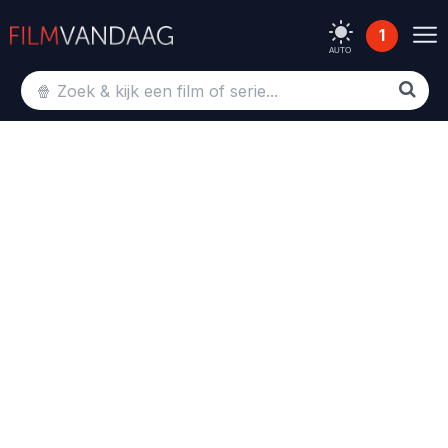
1
AUTO