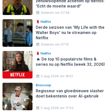
zenuwslopende actiefilm op Netflix:
'Echt de moeite waard!'
Gisteren om 07:58
Netflix
Derde seizoen van 'My Life with the
Walter Boys' nu te streamen op
Netflix
Gisteren om 07:10
Netflix
🔥
De top 10 populairste films &
series nu op Netflix (week 32, 2026)
5 aug 2026 om 18:51
Bioscoop
Regisseur van gloednieuwe slasher
doet bekentenis over AI-gebruik
5 aug 2026 om 17:53