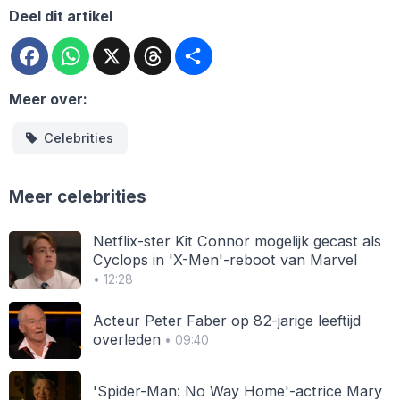
Deel dit artikel
Facebook
WhatsApp
X
Threads
Deel
Meer over:
Celebrities
Meer celebrities
Netflix-ster Kit Connor mogelijk gecast als
Cyclops in 'X-Men'-reboot van Marvel
• 12:28
Acteur Peter Faber op 82-jarige leeftijd
overleden
• 09:40
'Spider-Man: No Way Home'-actrice Mary