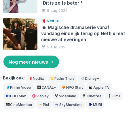
'Dit is zelfs beter!'
5 aug 2026
Netflix
🔥
Magische dramaserie vanaf
vandaag eindelijk terug op Netflix met
nieuwe afleveringen
5 aug 2026
Nog meer nieuws
Bekijk ook:
Netflix
Pathé Thuis
Disney+
Prime Video
CANAL+
NPO Start
Apple TV
HBO Max
Viaplay
Videoland
Cinetree
Film1
CineMember
Picl
SkyShowtime
MUBI