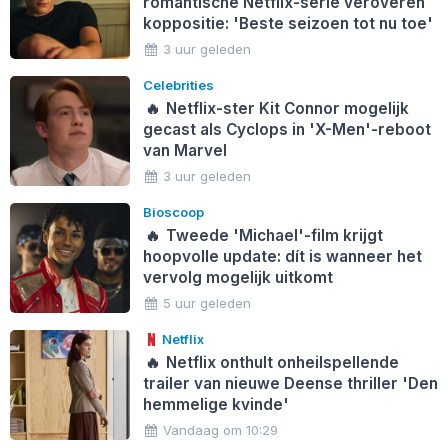
romantische Netflix-serie veroveren
koppositie: 'Beste seizoen tot nu toe'
3 uur geleden
Celebrities
🔥
Netflix-ster Kit Connor mogelijk
gecast als Cyclops in 'X-Men'-reboot
van Marvel
3 uur geleden
Bioscoop
🔥
Tweede 'Michael'-film krijgt
hoopvolle update: dít is wanneer het
vervolg mogelijk uitkomt
5 uur geleden
Netflix
🔥
Netflix onthult onheilspellende
trailer van nieuwe Deense thriller 'Den
hemmelige kvinde'
Vandaag om 10:29