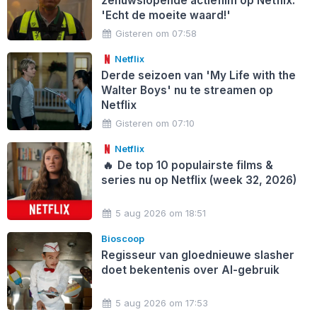
zenuwslopende actiefilm op Netflix:
'Echt de moeite waard!'
Gisteren om 07:58
Netflix
Derde seizoen van 'My Life with the
Walter Boys' nu te streamen op
Netflix
Gisteren om 07:10
Netflix
🔥
De top 10 populairste films &
series nu op Netflix (week 32, 2026)
5 aug 2026 om 18:51
Bioscoop
Regisseur van gloednieuwe slasher
doet bekentenis over AI-gebruik
5 aug 2026 om 17:53