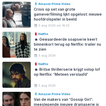
Amazon Prime Video
Crisis op set van grote
gameverfilming lijkt opgelost: nieuwe
hoofdrolspeler in beeld
5 aug 2026 om 16:32
Netflix
🔥
Gewaardeerde soapserie keert
binnenkort terug op Netflix: trailer nu
te zien
5 aug 2026
Netflix
🔥
Britse thrillerserie krijgt volop lof
op Netflix: 'Meteen verslaafd'
5 aug 2026
Amazon Prime Video
Van de makers van 'Gossip Girl':
meeslepende nieuwe dramaserie is