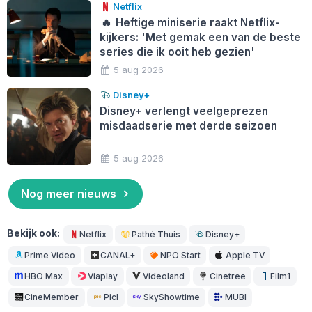
Netflix
🔥
Heftige miniserie raakt Netflix-
kijkers: 'Met gemak een van de beste
series die ik ooit heb gezien'
5 aug 2026
Disney+
Disney+ verlengt veelgeprezen
misdaadserie met derde seizoen
5 aug 2026
Nog meer nieuws
Bekijk ook:
Netflix
Pathé Thuis
Disney+
Prime Video
CANAL+
NPO Start
Apple TV
HBO Max
Viaplay
Videoland
Cinetree
Film1
CineMember
Picl
SkyShowtime
MUBI