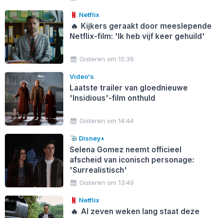
Netflix
🔥
Kijkers geraakt door meeslepende
Netflix-film: 'Ik heb vijf keer gehuild'
Gisteren om 15:39
Video's
Laatste trailer van gloednieuwe
'Insidious'-film onthuld
Gisteren om 14:44
Disney+
Selena Gomez neemt officieel
afscheid van iconisch personage:
'Surrealistisch'
Gisteren om 13:49
Netflix
🔥
Al zeven weken lang staat deze