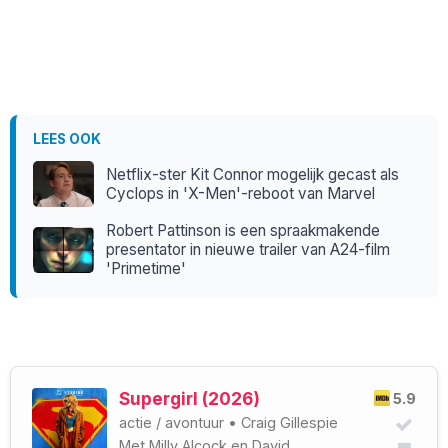
LEES OOK
Netflix-ster Kit Connor mogelijk gecast als
Cyclops in 'X-Men'-reboot van Marvel
Robert Pattinson is een spraakmakende
presentator in nieuwe trailer van A24-film
'Primetime'
Supergirl (2026)
5.9
actie
/
avontuur
•
Craig Gillespie
Met
Milly Alcock
en
David