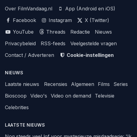
Over FilmVandaag.nl
App (Android en iOS)
Facebook
Instagram
X (Twitter)
YouTube
Threads
Redactie
Nieuws
Privacybeleid
RSS-feeds
Veelgestelde vragen
Contact / Adverteren
Cookie-instellingen
NIEUWS
Laatste nieuws
Recensies
Algemeen
Films
Series
Bioscoop
Video's
Video on demand
Televisie
Celebrities
LAATSTE NIEUWS
Nog steeds veel lof voor mysterieuze misdaadserie: 'Ik