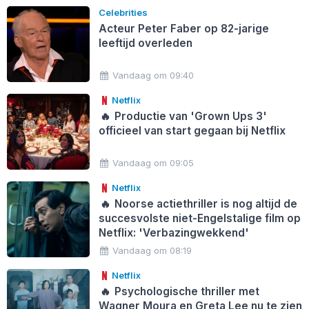
Celebrities
Acteur Peter Faber op 82-jarige
leeftijd overleden
Vandaag om 09:40
Netflix
🔥
Productie van 'Grown Ups 3'
officieel van start gegaan bij Netflix
Vandaag om 09:05
Netflix
🔥
Noorse actiethriller is nog altijd de
succesvolste niet-Engelstalige film op
Netflix: 'Verbazingwekkend'
Vandaag om 08:19
Netflix
🔥
Psychologische thriller met
Wagner Moura en Greta Lee nu te zien