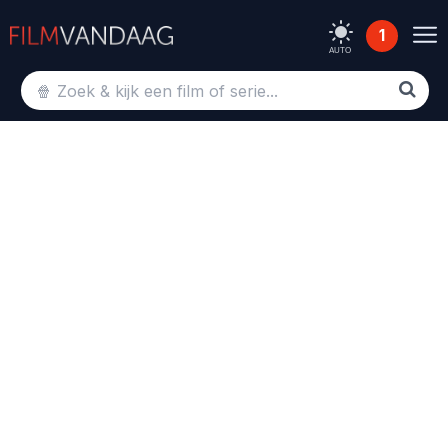
1
AUTO