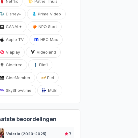
Netflix
Pathé Thuis
Disney+
Prime Video
CANAL+
NPO Start
Apple TV
HBO Max
Viaplay
Videoland
Cinetree
Film1
CineMember
Picl
SkyShowtime
MUBI
aatste beoordelingen
Valeria (2020–2025)
7