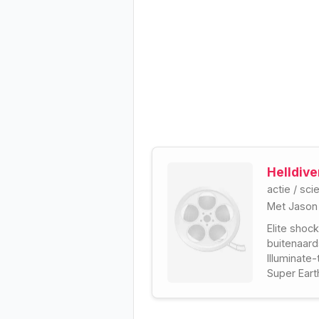
Helldive
actie
/
scie
Met
Jaso
Elite shoc
buitenaard
Illuminate-
Super Eart