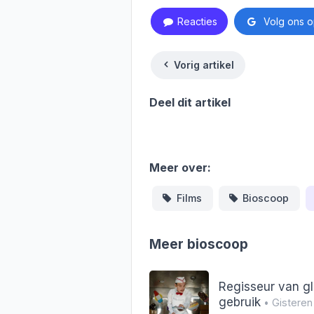
Reacties
Volg ons o
Vorig artikel
Deel dit artikel
Facebook
WhatsApp
X
Threa
Meer over:
Films
Bioscoop
Meer bioscoop
Regisseur van gl
gebruik
• Gisteren