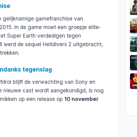
hise
e gelijknamige gamefranchise van
2015. In de game moet een groepje elite-
neet Super Earth verdedigen tegen
 werd de sequel Helldivers 2 uitgebracht,
 trekken.
 ondanks tegenslag
drol blijft de verwachting van Sony en
e nieuwe cast wordt aangekondigd, is nog
lm mikken op een release op
10 november