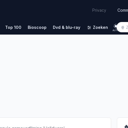
Comm
Privacy
Top 100
Bioscoop
Dvd & blu-ray
Zoeken
AUTO
