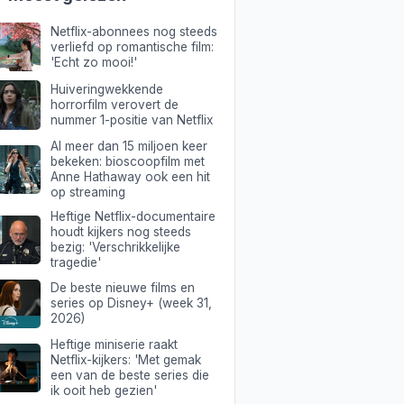
Netflix-abonnees nog steeds
verliefd op romantische film:
'Echt zo mooi!'
Huiveringwekkende
horrorfilm verovert de
nummer 1-positie van Netflix
Al meer dan 15 miljoen keer
bekeken: bioscoopfilm met
Anne Hathaway ook een hit
op streaming
Heftige Netflix-documentaire
houdt kijkers nog steeds
bezig: 'Verschrikkelijke
tragedie'
De beste nieuwe films en
series op Disney+ (week 31,
2026)
Heftige miniserie raakt
Netflix-kijkers: 'Met gemak
een van de beste series die
ik ooit heb gezien'