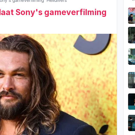
ny's gameverfilming 'Helldivers'
aat Sony's gameverfilming