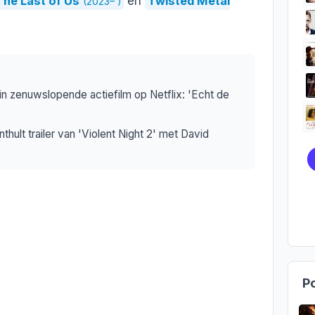
The Last of Us
en
Twisted Metal
(2023– )
in zenuwslopende actiefilm op Netflix: 'Echt de
nthult trailer van 'Violent Night 2' met David
Po