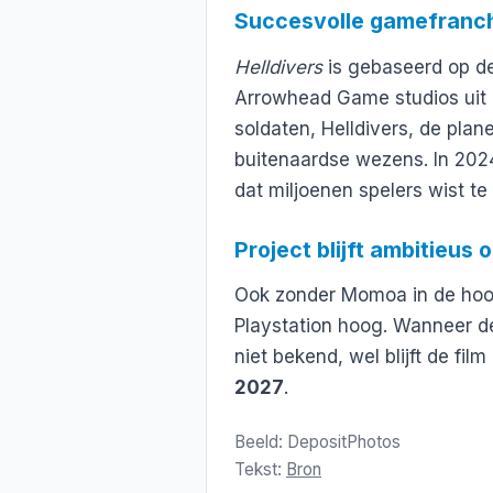
Succesvolle gamefranc
Helldivers
is gebaseerd op d
Arrowhead Game studios uit 
soldaten, Helldivers, de pla
buitenaardse wezens. In 2024
dat miljoenen spelers wist te
Project blijft ambitieus
Ook zonder Momoa in de hoof
Playstation hoog. Wanneer d
niet bekend, wel blijft de fi
2027
.
Beeld: DepositPhotos
Tekst:
Bron