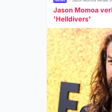
Jason Momoa verlaat So
Nieuws
Jason Momoa verl
'Helldivers'