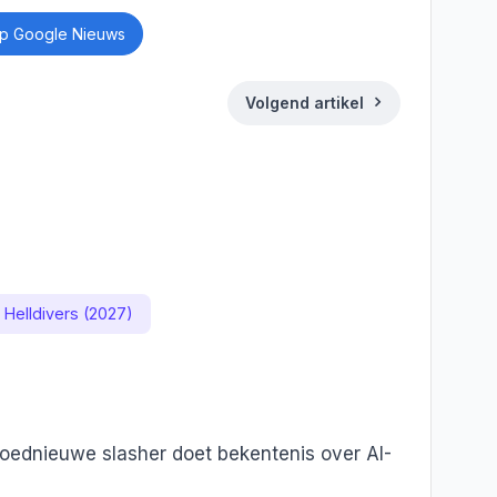
p Google Nieuws
Volgend artikel
ds
Deel
Helldivers (2027)
oednieuwe slasher doet bekentenis over AI-