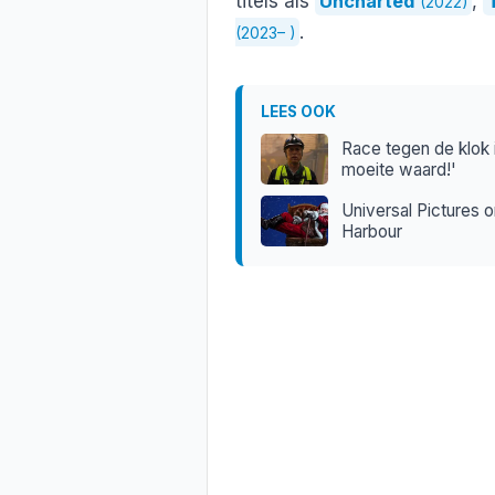
titels als
Uncharted
,
(2022)
.
(2023– )
LEES OOK
Race tegen de klok 
moeite waard!'
Universal Pictures o
Harbour