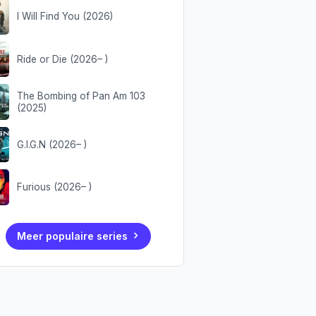
I Will Find You (2026)
Ride or Die (2026– )
The Bombing of Pan Am 103
(2025)
G.I.G.N (2026– )
Furious (2026– )
Meer populaire series