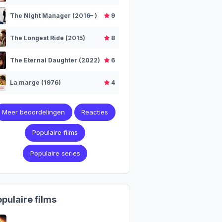
The Night Manager (2016– )
9
The Longest Ride (2015)
8
The Eternal Daughter (2022)
6
La marge (1976)
4
Meer beoordelingen
Reacties
Populaire films
Populaire series
pulaire films