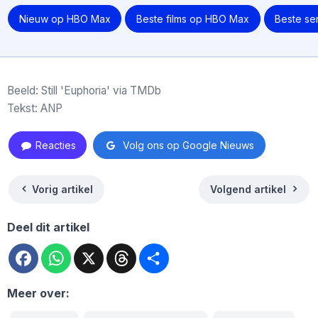
Nieuw op HBO Max
Beste films op HBO Max
Beste se
Beeld: Still 'Euphoria' via TMDb
Tekst: ANP
Reacties
Volg ons op Google Nieuws
Vorig artikel
Volgend artikel
Deel dit artikel
Facebook
WhatsApp
X
Threads
Deel
Meer over: