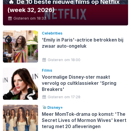
🔥
De 10 beste nieuwe films op Netflix
(week 32, 2026)
Gisteren om 18:37
Celebrities
'Emily in Paris'-actrice betrokken bij
zwaar auto-ongeluk
Gisteren om 18:00
Films
Voormalige Disney-ster maakt
vervolg op cultklassieker 'Spring
Breakers'
Gisteren om 17:28
Disney+
Meer MomTok-drama op komst: 'The
Secret Lives of Mormon Wives' keert
terug met 20 afleveringen