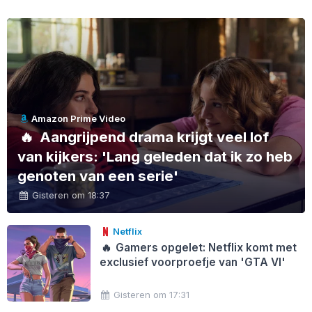
Amazon Prime Video
🔥
Aangrijpend drama krijgt veel lof
van kijkers: 'Lang geleden dat ik zo heb
genoten van een serie'
Gisteren om 18:37
Netflix
🔥
Gamers opgelet: Netflix komt met
exclusief voorproefje van 'GTA VI'
Gisteren om 17:31