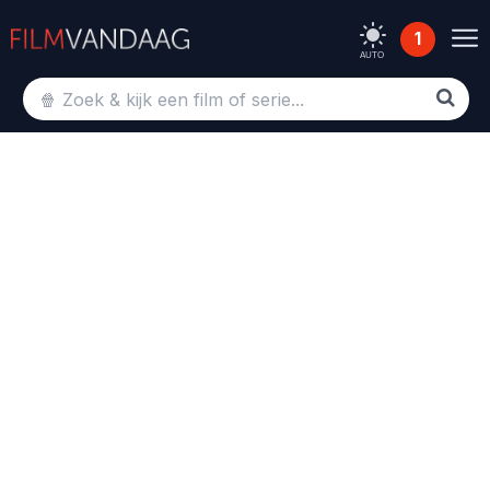
1
AUTO