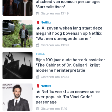
afscheid van iconisch personage:
'Surrealistisch'
Gisteren om 13:49
Netflix
🔥
Al zeven weken lang staat deze
megahit hoog bovenaan op Netflix:
'Wat een steengoede serie!'
Gisteren om 13:08
Films
Bijna 100 jaar oude horrorklassieker
'The Cabinet of Dr. Caligari' krijgt
moderne herinterpretatie
Gisteren om 12:03
Netflix
🔥
Netflix werkt aan nieuwe serie
over populair 'Da Vinci Code'-
personage
Gisteren om 11:19