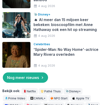
4 aug 2026
Disney+
🔥
Al meer dan 15 miljoen keer
bekeken: bioscoopfilm met Anne
Hathaway ook een hit op streaming
4 aug 2026
Celebrities
'Spider-Man: No Way Home'-actrice
Mary Rivera overleden
4 aug 2026
Nog meer nieuws
Bekijk ook:
Netflix
Pathé Thuis
Disney+
Prime Video
CANAL+
NPO Start
Apple TV