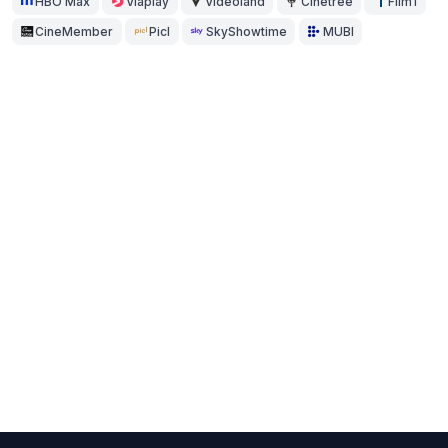
HBO Max
Viaplay
Videoland
Cinetree
Film1
CineMember
Picl
SkyShowtime
MUBI