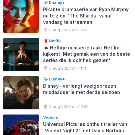
Disney+
Pikante dramaserie van Ryan Murphy
nu te zien: 'The Shards' vanaf
vandaag te streamen
5 aug 2026 om 12:01
Netflix
🔥
Heftige miniserie raakt Netflix-
kijkers: 'Met gemak een van de beste
series die ik ooit heb gezien'
5 aug 2026 om 11:11
Disney+
Disney+ verlengt veelgeprezen
misdaadserie met derde seizoen
5 aug 2026 om 10:25
Video's
Universal Pictures onthult trailer van
'Violent Night 2' met David Harbour