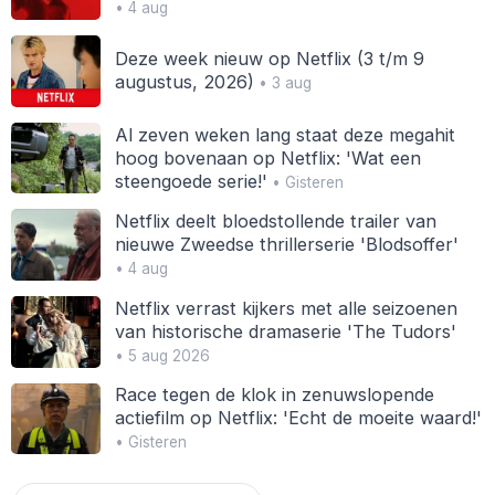
• 4 aug
Deze week nieuw op Netflix (3 t/m 9
augustus, 2026)
• 3 aug
Al zeven weken lang staat deze megahit
hoog bovenaan op Netflix: 'Wat een
steengoede serie!'
• Gisteren
Netflix deelt bloedstollende trailer van
nieuwe Zweedse thrillerserie 'Blodsoffer'
• 4 aug
Netflix verrast kijkers met alle seizoenen
van historische dramaserie 'The Tudors'
• 5 aug 2026
Race tegen de klok in zenuwslopende
actiefilm op Netflix: 'Echt de moeite waard!'
• Gisteren