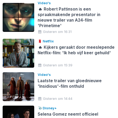
Video's
🔥
Robert Pattinson is een
spraakmakende presentator in
nieuwe trailer van A24-film
'Primetime'
Gisteren om 16:31
Netflix
🔥
Kijkers geraakt door meeslepende
Netflix-film: 'Ik heb vijf keer gehuild'
Gisteren om 15:39
Video's
Laatste trailer van gloednieuwe
'Insidious'-film onthuld
Gisteren om 14:44
Disney+
Selena Gomez neemt officieel