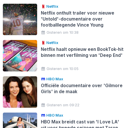
Netflix
Netflix onthult trailer voor nieuwe
'Untold'-documentaire over
footballlegende Vince Young
Gisteren om 10:38
Netflix
Netflix haalt opnieuw een BookTok-hit
binnen met verfilming van 'Deep End'
Gisteren om 10:05
HBO Max
Officiële documentaire over 'Gilmore
Girls' in de maak
Gisteren om 09:22
HBO Max
HBO Max breidt cast van 'I Love LA'
uit voor tweede seizoen met Taron