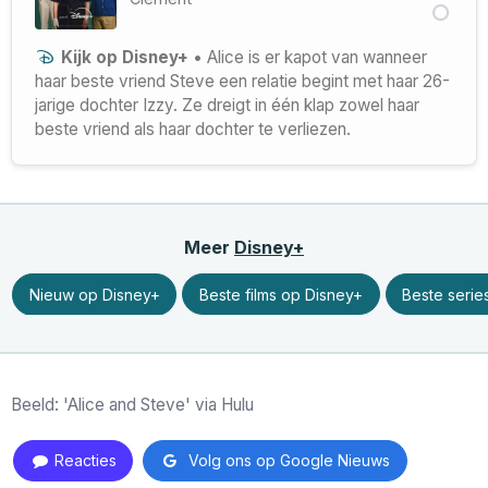
Kijk op Disney+
• Alice is er kapot van wanneer
haar beste vriend Steve een relatie begint met haar 26-
jarige dochter Izzy. Ze dreigt in één klap zowel haar
beste vriend als haar dochter te verliezen.
Meer
Disney+
Nieuw op Disney+
Beste films op Disney+
Beste serie
Beeld: 'Alice and Steve' via Hulu
Reacties
Volg ons op Google Nieuws